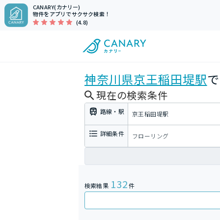
CANARY(カナリー)
物件をアプリでサクサク検索！
(4.8)
神奈川県
京王稲田堤駅
で
現在の検索条件
路線・駅
京王稲田堤駅
詳細条件
フローリング
132
検索結果
件