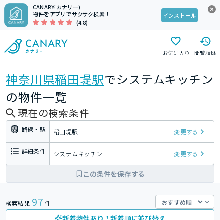
CANARY(カナリー)
物件をアプリでサクサク検索！
インストール
(4.8)
お気に入り
閲覧履歴
神奈川県
稲田堤駅
でシステムキッチン
の物件一覧
現在の検索条件
路線・駅
稲田堤駅
変更する
詳細条件
システムキッチン
変更する
この条件を保存する
97
検索結果
件
新着物件あり！新着順に並び替え