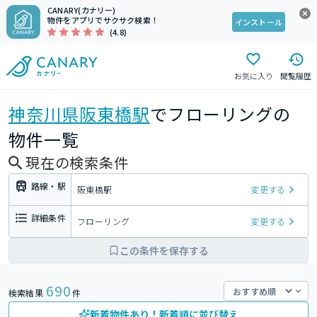
CANARY(カナリー)
物件をアプリでサクサク検索！
インストール
(4.8)
お気に入り
閲覧履歴
神奈川県
阪東橋駅
でフローリングの
物件一覧
現在の検索条件
路線・駅
阪東橋駅
変更する
詳細条件
フローリング
変更する
この条件を保存する
690
検索結果
件
新着物件あり！新着順に並び替え