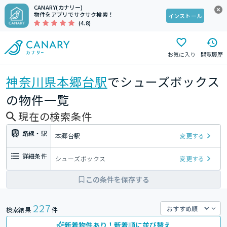
CANARY(カナリー)
物件をアプリでサクサク検索！
インストール
(4.8)
お気に入り
閲覧履歴
神奈川県
本郷台駅
でシューズボックス
の物件一覧
現在の検索条件
路線・駅
本郷台駅
変更する
詳細条件
シューズボックス
変更する
この条件を保存する
227
検索結果
件
新着物件あり！新着順に並び替え