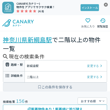
CANARY(カナリー)
物件をアプリでサクサク検索！
インストール
(4.8)
お気に入り
閲覧履歴
神奈川県
新綱島駅
で二階以上の物件
一覧
現在の検索条件
路線・駅
新綱島駅
変更する
詳細条件
二階以上
変更する
この条件を保存する
156
検索結果
件
新着物件あり！新着順に並び替え