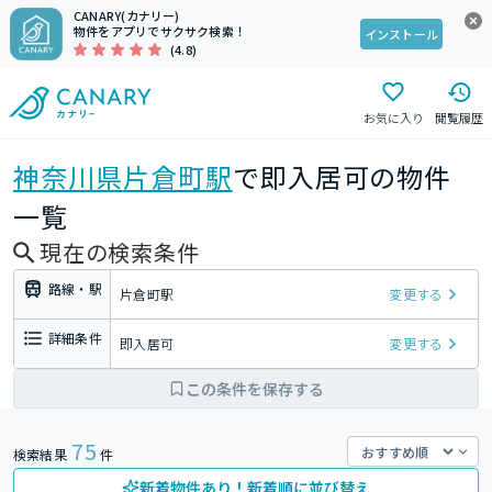
CANARY(カナリー)
物件をアプリでサクサク検索！
インストール
(4.8)
お気に入り
閲覧履歴
神奈川県
片倉町駅
で即入居可の物件
一覧
現在の検索条件
路線・駅
片倉町駅
変更する
詳細条件
即入居可
変更する
この条件を保存する
75
検索結果
件
新着物件あり！新着順に並び替え