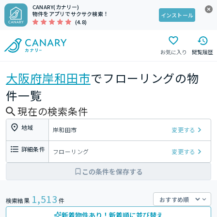
CANARY(カナリー)
物件をアプリでサクサク検索！
インストール
(4.8)
お気に入り
閲覧履歴
大阪府
岸和田市
でフローリングの物
件一覧
現在の検索条件
地域
岸和田市
変更する
詳細条件
フローリング
変更する
この条件を保存する
1,513
検索結果
件
新着物件あり！新着順に並び替え