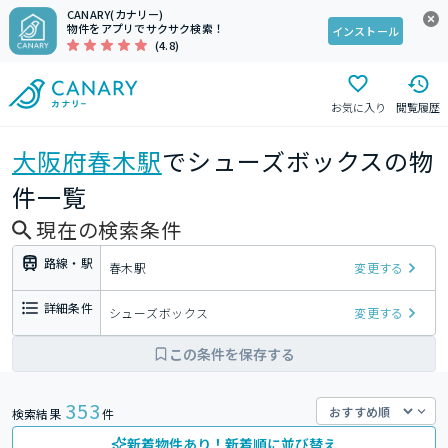
CANARY(カナリー)
物件をアプリでサクサク検索！
インストール
(4.8)
お気に入り
閲覧履歴
大阪府
春木駅
でシューズボックスの物
件一覧
現在の検索条件
路線・駅
春木駅
変更する
詳細条件
シューズボックス
変更する
この条件を保存する
353
検索結果
件
新着物件あり！新着順に並び替え