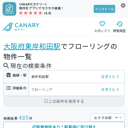
CANARY(カナリー)
物件をアプリでサクサク検索！
インストール
(4.8)
お気に入り
閲覧履歴
大阪府
東岸和田駅
でフローリングの
物件一覧
現在の検索条件
路線・駅
東岸和田駅
変更する
詳細条件
フローリング
変更する
この条件を保存する
485
検索結果
件
新着物件あり！新着順に並び替え