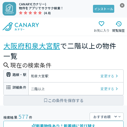
CANARY(カナリー)
物件をアプリでサクサク検索！
インストール
(4.8)
お気に入り
閲覧履歴
大阪府
和泉大宮駅
で二階以上の物件
一覧
現在の検索条件
路線・駅
和泉大宮駅
変更する
詳細条件
二階以上
変更する
この条件を保存する
577
検索結果
件
新着物件あり！新着順に並び替え