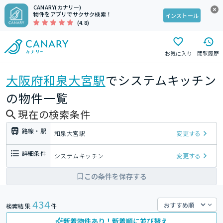
CANARY(カナリー)
物件をアプリでサクサク検索！
インストール
(4.8)
お気に入り
閲覧履歴
大阪府
和泉大宮駅
でシステムキッチン
の物件一覧
現在の検索条件
路線・駅
和泉大宮駅
変更する
詳細条件
システムキッチン
変更する
この条件を保存する
434
検索結果
件
新着物件あり！新着順に並び替え