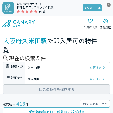
CANARY(カナリー)
物件をアプリでサクサク検索！
インストール
(4.8)
お気に入り
閲覧履歴
大阪府
久米田駅
で即入居可の物件一
覧
現在の検索条件
路線・駅
久米田駅
変更する
詳細条件
即入居可
変更する
この条件を保存する
413
検索結果
件
新着物件あり！新着順に並び替え