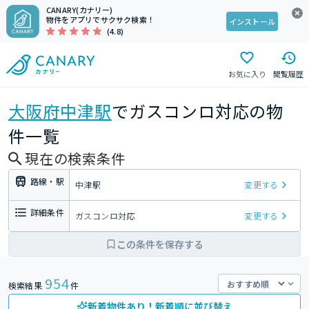
CANARY(カナリー)
物件をアプリでサクサク検索！
インストール
(4.8)
お気に入り
閲覧履歴
大阪府
中津駅
でガスコンロ対応の物
件一覧
現在の検索条件
路線・駅
中津駅
変更する
詳細条件
ガスコンロ対応
変更する
この条件を保存する
954
検索結果
件
新着物件あり！新着順に並び替え