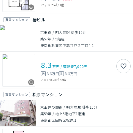
2K
/
32.29㎡
/
1階
椿ビル
賃貸マンション
京王線 / 明大前駅 徒歩16分
築57年
/
5階建
東京都杉並区下高井戸２丁目4-2
8.3
万円
/
管理費
7,000円
8.3万円
8.3万円
敷
礼
2DK
/
30.25㎡
/
5階
松原マンション
賃貸マンション
京王井の頭線 / 明大前駅 徒歩10分
築59年
/
地上5階地下1階建
東京都世田谷区松原１