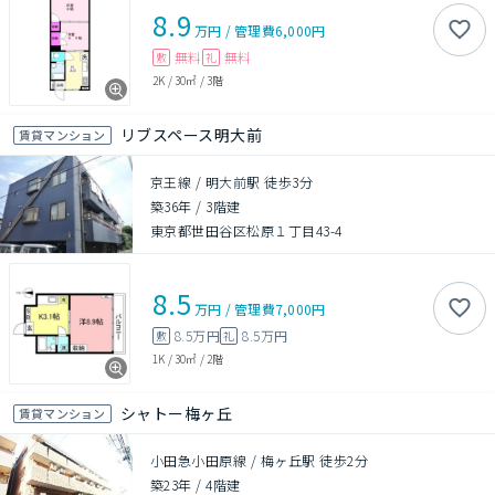
8.9
万円
/
管理費
6,000円
無料
無料
敷
礼
2K
/
30㎡
/
3階
リブスペース明大前
賃貸マンション
京王線 / 明大前駅 徒歩3分
築36年
/
3階建
東京都世田谷区松原１丁目43-4
8.5
万円
/
管理費
7,000円
8.5万円
8.5万円
敷
礼
1K
/
30㎡
/
2階
シャトー梅ヶ丘
賃貸マンション
小田急小田原線 / 梅ヶ丘駅 徒歩2分
築23年
/
4階建