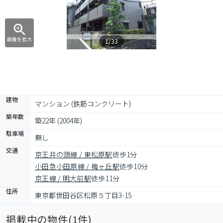
画像を拡大
1/33
建物
マンション (鉄筋コンクリート)
築年数
築22年 (2004年)
駐車場
無し
交通
京王井の頭線 / 東松原駅
徒歩1分
小田急小田原線 / 梅ヶ丘駅
徒歩10分
京王線 / 明大前駅
徒歩11分
住所
東京都世田谷区松原５丁目3-15
掲載中の物件(
1
件)