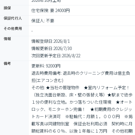
2026年10月上旬
損保
住宅保険: 要 24000円
保証代行人
保証人: 不要
その他費用
-
情報
情報登録日:
2026/8/1
情報更新日:
2026/7/30
次回更新予定日:
2026/8/22
備考
更新料: 92000円

退去時費用備考: 退去時のクリーニング費用は借主負
担(エアコン含む)

その他: ★当社の管理物件　★室内リフォーム予定！
（独立洗面台新設、床・壁の張替え等）★駅まで徒歩
１分の便利な立地。かつ落ちついた住環境　★オート
ロック、モニターホン完備！　★初期費用のクレジッ
トカード決済可　※駐輪代：月額１，０００円　※掲
載写真は同建物別室　保証会社利用必須　契約時に月
額総賃料の６０％、以後１年毎に１万円　その他初期