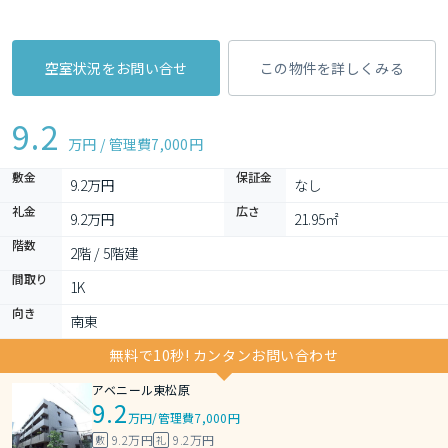
空室状況をお問い合せ
この物件を詳しくみる
9.2
万円 / 管理費
7,000円
敷金
保証金
9.2万円
なし
礼金
広さ
9.2万円
21.95㎡
階数
2階 / 5階建
間取り
1K 
向き
南東
無料で10秒! カンタンお問い合わせ
アベニール東松原
9.2
万円
/
管理費7,000円
9.2万円
9.2万円
敷
礼