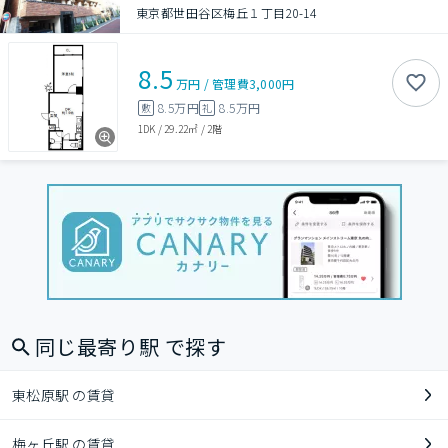
東京都世田谷区梅丘１丁目20-14
8.5
万円
/
管理費
3,000円
8.5万円
8.5万円
敷
礼
1DK
/
29.22㎡
/
2階
同じ最寄り駅 で探す
東松原駅 の賃貸
梅ヶ丘駅 の賃貸