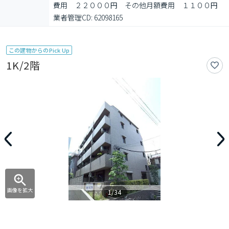
費用　２２０００円　その他月額費用　１１００円

業者管理CD: 62098165
この建物からのPick Up
1K/2階
画像を拡大
1/34