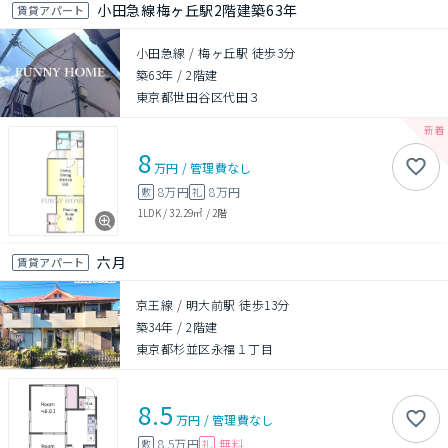
小田急線梅ヶ丘駅2階建築63年
賃貸アパート
小田急線 / 梅ヶ丘駅 徒歩3分
築63年
/
2階建
東京都世田谷区代田３
8
万円
/
管理費
なし
8万円
8万円
敷
礼
1LDK
/
32.29㎡
/
2階
六月
賃貸アパート
京王線 / 明大前駅 徒歩13分
築34年
/
2階建
東京都杉並区永福１丁目
8.5
万円
/
管理費
なし
8.5万円
無料
敷
礼