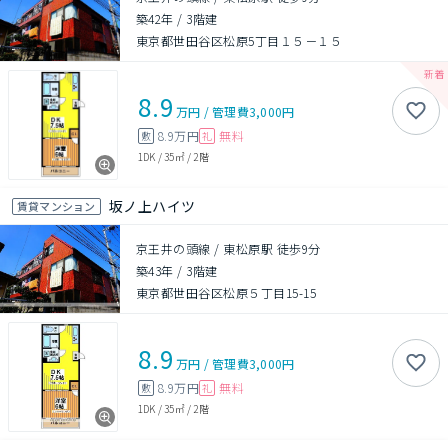
築42年
/
3階建
東京都世田谷区松原5丁目１５－１５
8.9
万円
/
管理費
3,000円
8.9万円
無料
敷
礼
1DK
/
35㎡
/
2階
坂ノ上ハイツ
賃貸マンション
京王井の頭線 / 東松原駅 徒歩9分
築43年
/
3階建
東京都世田谷区松原５丁目15-15
8.9
万円
/
管理費
3,000円
8.9万円
無料
敷
礼
1DK
/
35㎡
/
2階