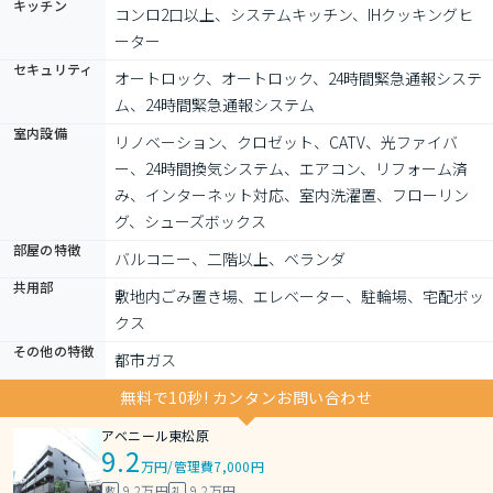
キッチン
コンロ2口以上、システムキッチン、IHクッキングヒ
ーター
セキュリティ
オートロック、オートロック、24時間緊急通報システ
ム、24時間緊急通報システム
室内設備
リノベーション、クロゼット、CATV、光ファイバ
ー、24時間換気システム、エアコン、リフォーム済
み、インターネット対応、室内洗濯置、フローリン
グ、シューズボックス
部屋の特徴
バルコニー、二階以上、ベランダ
共用部
敷地内ごみ置き場、エレベーター、駐輪場、宅配ボッ
クス
その他の特徴
都市ガス
無料で10秒! カンタンお問い合わせ
アベニール東松原
9.2
万円
/
管理費7,000円
9.2万円
9.2万円
敷
礼