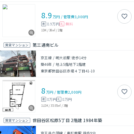
8.9
万円
/
管理費
3,000円
8.9万円
無料
敷
礼
1DK
/
38㎡
/
2階
第三通南ビル
賃貸マンション
京王線 / 明大前駅 徒歩14分
築46年
/
地上5階地下1階建
東京都世田谷区赤堤４丁目41-10
8
万円
/
管理費
2,000円
8万円
8万円
敷
礼
1LDK
/
35.95㎡
/
3階
世田谷区松原5丁目 2階建 1984年築
賃貸マンション
京王井の頭線 / 東松原駅 徒歩9分