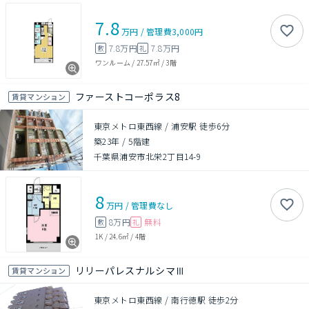
7.8
万円
/
管理費
3,000円
7.8万円
7.8万円
敷
礼
ワンルーム
/
27.57㎡
/
3階
ファーストコーポラス8
賃貸マンション
東京メトロ東西線 / 浦安駅 徒歩6分
築23年
/
5階建
千葉県浦安市北栄2丁目14-9
8
万円
/
管理費
なし
8万円
無料
敷
礼
1K
/
24.6㎡
/
4階
リリーパレスナルシマⅢ
賃貸マンション
東京メトロ東西線 / 南行徳駅 徒歩2分