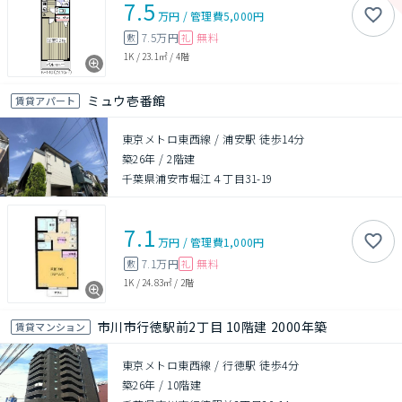
7.5
万円
/
管理費
5,000円
7.5万円
無料
敷
礼
1K
/
23.1㎡
/
4階
ミュウ壱番館
賃貸アパート
東京メトロ東西線 / 浦安駅 徒歩14分
築26年
/
2階建
千葉県浦安市堀江４丁目31-19
7.1
万円
/
管理費
1,000円
7.1万円
無料
敷
礼
1K
/
24.83㎡
/
2階
市川市行徳駅前2丁目 10階建 2000年築
賃貸マンション
東京メトロ東西線 / 行徳駅 徒歩4分
築26年
/
10階建