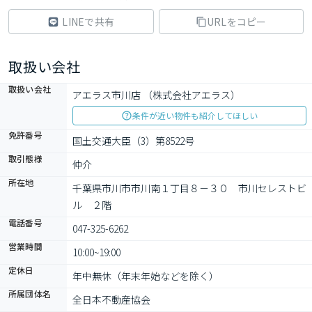
LINEで共有
URLをコピー
取扱い会社
取扱い会社
アエラス市川店 （株式会社アエラス）
条件が近い物件も紹介してほしい
免許番号
国土交通大臣（3）第8522号
取引態様
仲介
所在地
千葉県市川市市川南１丁目８－３０　市川セレストビ
ル　２階
電話番号
047-325-6262
営業時間
10:00~19:00
定休日
年中無休（年末年始などを除く）
所属団体名
全日本不動産協会