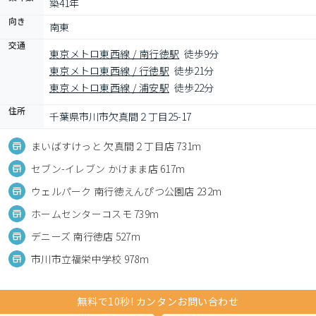
築41年
向き
南東
交通
東京メトロ東西線 / 南行徳駅
徒歩9分
東京メトロ東西線 / 行徳駅
徒歩21分
東京メトロ東西線 / 浦安駅
徒歩22分
住所
千葉県市川市欠真間２丁目25-17
まいばすけっと 欠真間２丁目店 731m
セブン-イレブン かけまま店 617m
ウェルパーク 南行徳えんぴつ公園店 232m
ホームセンターコスモ 739m
デニーズ 南行徳店 527m
市川市立福栄中学校 978m
無料で10秒! カンタンお問い合わせ