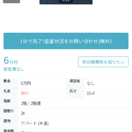
1分で完了!空室状況をお問い合わせ(無料)
6
初期費用を知りたい
万円
管理費なし
敷金
保証金
6万円
なし
礼金
広さ
無料
33㎡
階数
2階 / 2階建
間取り
2K
建物
アパート (木造)
築年数