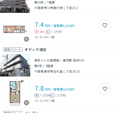
築26年
/
7階建
千葉県市川市南行徳１丁目22-2
7.4
万円
/
管理費
5,000円
無料
7.4万円
敷
礼
1K
/
26.33㎡
/
4階
オデッサ浦安
賃貸アパート
東京メトロ東西線 / 浦安駅 徒歩9分
築9年
/
3階建
千葉県浦安市当代島１丁目30-28
7.8
万円
/
管理費
4,000円
7.8万円
7.8万円
敷
礼
1K
/
23.37㎡
/
3階
賃貸アパート