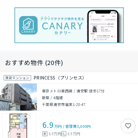
おすすめ物件 (20件)
PRINCESS（プリンセス）
賃貸マンション
東京メトロ東西線 / 浦安駅 徒歩17分
新築
/
4階建
千葉県浦安市猫実1-20-47
6.9
万円
/
管理費
3,000円
6.9万円
6.9万円
敷
礼