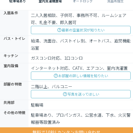
駐車場あり
室内洗濯機置場
オートロック
洗面所独立
入居条件
二人入居相談、子供可、事務所不可、ルームシェア
可、礼金不要、即入居可
最新の空室状況が知りたい
バス・トイレ
給湯、洗面台、バストイレ別、オートバス、追焚機能
浴室
キッチン
ガスコンロ対応、1口コンロ
室内設備
インターネット対応、CATV、エアコン、室内洗濯置
お部屋の詳しい情報を知りたい
部屋の特徴
二階以上、バルコニー
写真を送ってほしい
共用部
駐輪場
その他の特徴
駐車場あり、プロパンガス、公営水道、下水、火災警
報器等設置済み
無料で10秒! カンタンお問い合わせ