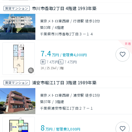
市川市香取2丁目 4階建 1993年築
賃貸マンション
東京メトロ東西線 / 行徳駅 徒歩10分
築33年
/
4階建
千葉県市川市香取2丁目３－１４
7.4
万円
/
管理費
4,000円
7.4万円
7.4万円
敷
礼
1K
/
25.19㎡
/
3階
浦安市堀江1丁目 3階建 1989年築
賃貸マンション
東京メトロ東西線 / 浦安駅 徒歩15分
築37年
/
3階建
千葉県浦安市堀江1丁目２７－１
8
万円
/
管理費
3,000円