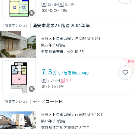
12万円
8万円
敷
礼
2DK
/
42.55㎡
/
3階
浦安市北栄2 6階建 2004年築
賃貸マンション
東京メトロ東西線 / 浦安駅 徒歩6分
築22年
/
6階建
千葉県浦安市北栄2-18-55
7.3
万円
/
管理費
6,000円
7.3万円
無料
敷
礼
1K
/
24.8㎡
/
6階
ディアコートＭ
賃貸マンション
東京メトロ東西線 / 行徳駅 徒歩46分
築16年
/
3階建
東京都江戸川区東瑞江３丁目