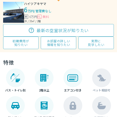
ハイツアキヤマ
6
万円
/
管理費なし
6万円
無料
敷
礼
2K / 33㎡ / 2階
最新の空室状況が知りたい
初期費用が
お部屋の詳しい
実際に
知りたい
情報を知りたい
見学したい
特徴
バス・トイレ別
2階以上
エアコン付き
ペット相談可