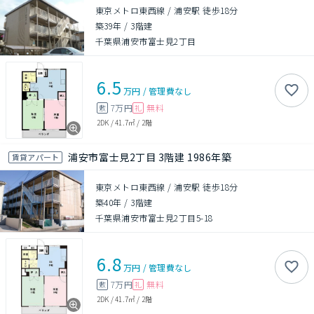
東京メトロ東西線 / 浦安駅 徒歩18分
築39年
/
3階建
千葉県浦安市富士見2丁目
6.5
万円
/
管理費
なし
7万円
無料
敷
礼
2DK
/
41.7㎡
/
2階
浦安市富士見2丁目 3階建 1986年築
賃貸アパート
東京メトロ東西線 / 浦安駅 徒歩18分
築40年
/
3階建
千葉県浦安市富士見2丁目5-18
6.8
万円
/
管理費
なし
7万円
無料
敷
礼
2DK
/
41.7㎡
/
2階