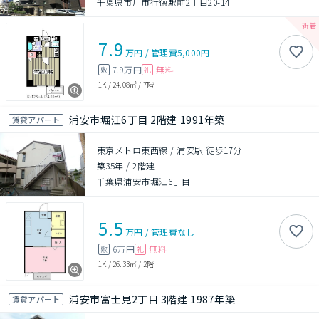
千葉県市川市行徳駅前2丁目20-14
7.9
万円
/
管理費
5,000円
7.9万円
無料
敷
礼
1K
/
24.08㎡
/
7階
浦安市堀江6丁目 2階建 1991年築
賃貸アパート
東京メトロ東西線 / 浦安駅 徒歩17分
築35年
/
2階建
千葉県浦安市堀江6丁目
5.5
万円
/
管理費
なし
6万円
無料
敷
礼
1K
/
26.33㎡
/
2階
浦安市富士見2丁目 3階建 1987年築
賃貸アパート