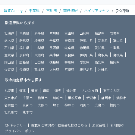
賃貸Canary
/
千葉県
/
市川市
/
南行徳駅
/
ハイツアキヤマ
/
(2K/2階)
都道府県から探す
北海道
青森県
岩手県
宮城県
秋田県
山形県
福島県
茨城県
栃木県
群馬県
埼玉県
千葉県
東京都
神奈川県
新潟県
富山県
石川県
福井県
山梨県
長野県
岐阜県
静岡県
愛知県
三重県
滋賀県
京都府
大阪府
兵庫県
奈良県
和歌山県
鳥取県
島根県
岡山県
広島県
山口県
徳島県
香川県
愛媛県
高知県
福岡県
佐賀県
長崎県
熊本県
大分県
宮崎県
鹿児島県
沖縄県
政令指定都市から探す
札幌市
道北
道東
道南
道央
仙台市
さいたま市
東京２３区
東京市部
千葉市
横浜市
川崎市
相模原市
新潟市
静岡市
浜松市
名古屋市
京都市
大阪市
堺市
神戸市
岡山市
広島市
福岡市
北九州市
熊本市
CMギャラリー
掲載をご検討の不動産会社様はこちら
運営会社
利用規約
プライバシーポリシー