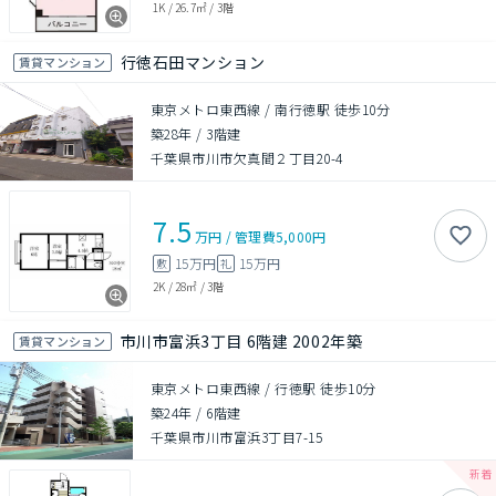
1K
/
26.7㎡
/
3階
行徳石田マンション
賃貸マンション
東京メトロ東西線 / 南行徳駅 徒歩10分
築28年
/
3階建
千葉県市川市欠真間２丁目20-4
7.5
万円
/
管理費
5,000円
15万円
15万円
敷
礼
2K
/
28㎡
/
3階
市川市富浜3丁目 6階建 2002年築
賃貸マンション
東京メトロ東西線 / 行徳駅 徒歩10分
築24年
/
6階建
千葉県市川市富浜3丁目7-15