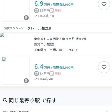
6.9
万円
/
管理費
5,000円
6.9万円
無料
敷
礼
1K
/
24.96㎡
/
4階
クレール相之川
賃貸マンション
東京メトロ東西線 / 南行徳駅 徒歩7分
築38年
/
4階建
千葉県市川市相之川３丁目4-14
6.4
万円
/
管理費
5,000円
6.4万円
無料
敷
礼
1K
/
26.1㎡
/
2階
同じ最寄り駅 で探す