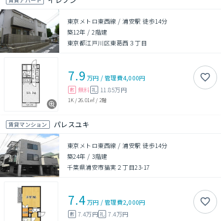
イレブン
東京メトロ東西線 / 浦安駅 徒歩14分
築12年
/
2階建
東京都江戸川区東葛西３丁目
7.9
万円
/
管理費
4,000円
無料
11.85万円
敷
礼
1K
/
26.01㎡
/
2階
パレスユキ
賃貸マンション
東京メトロ東西線 / 浦安駅 徒歩14分
築24年
/
3階建
千葉県浦安市猫実２丁目23-17
7.4
万円
/
管理費
2,000円
7.4万円
7.4万円
敷
礼