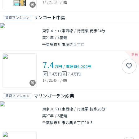
1K
/
23.18㎡
/
3階
サンコート中島
賃貸マンション
東京メトロ東西線 / 行徳駅 徒歩24分
築21年
/
4階建
千葉県市川市塩焼１丁目
7.4
万円
/
管理費
6,000円
7.4万円
7.4万円
敷
礼
1K
/
23.46㎡
/
4階
マリンガーデン妙典
賃貸マンション
東京メトロ東西線 / 行徳駅 徒歩28分
築27年
/
5階建
千葉県市川市妙典６丁目10-3