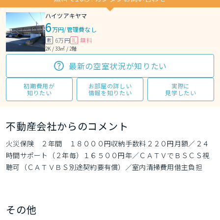
ハイツアキヤマ
6
万円
/
管理費なし
6万円
無料
敷
礼
2K / 33㎡ / 2階
最新の空室状況が知りたい
初期費用が
お部屋の詳しい
実際に
知りたい
情報を知りたい
見学したい
不動産会社からのコメント
火災保険　２年間　１８０００円収納手数料２２０円月額／２４
時間サポート（２年毎）１６５００円年／ＣＡＴＶでＢＳＣＳ視
聴可（ＣＡＴＶＢＳ別途契約要有償）／室内清掃費用借主負担
その他