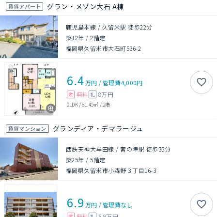
グラン・メゾン大石 A棟
賃貸アパート
鹿児島本線 / 久留米駅 徒歩22分
築12年
/
2階建
福岡県久留米市大石町536-2
6.4
万円
/
管理費
4,000円
無料
8万円
敷
礼
2LDK
/
61.45㎡
/
2階
グランディア・デマラージュ
賃貸マンション
西鉄天神大牟田線 / 宮の陣駅 徒歩35分
築25年
/
5階建
福岡県久留米市小森野３丁目16-3
6.9
万円
/
管理費
なし
無料
6.9万円
敷
礼