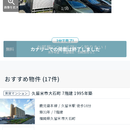
画像を拡大
1/30
1分で完了!
お部屋について詳しく知りたい !
カナリーでの掲載は終了しました
無料
見学希望・空室確認・初期費用など
おすすめ物件 (17件)
久留米市大石町 7階建 1995年築
賃貸マンション
鹿児島本線 / 久留米駅 徒歩16分
築31年
/
7階建
福岡県久留米市大石町