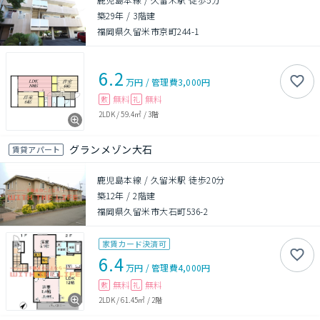
築29年
/
3階建
福岡県久留米市京町244-1
6.2
万円
/
管理費
3,000円
無料
無料
敷
礼
2LDK
/
59.4㎡
/
3階
グランメゾン大石
賃貸アパート
鹿児島本線 / 久留米駅 徒歩20分
築12年
/
2階建
福岡県久留米市大石町536-2
家賃カード決済可
6.4
万円
/
管理費
4,000円
無料
無料
敷
礼
2LDK
/
61.45㎡
/
2階