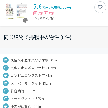
5.6
万円
/
管理費
2,000円
無料
無料
敷
礼
3DK
/
57.81㎡
/
2階
同じ建物で掲載中の物件 (0件)
久留米市立小森野小学校 1022m
久留米市立城南中学校 2105m
コンビニエンスストア 315m
スーパーマーケット 192m
総合病院 1195m
ドラッグストア 695m
小森野保育園 1049m