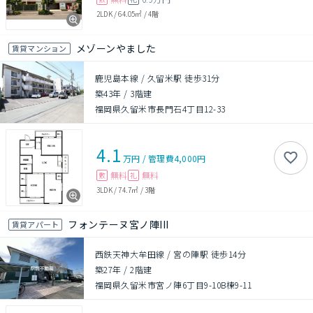
2LDK
/
64.05㎡
/
4階
メゾーンやました
賃貸マンション
鹿児島本線 / 久留米駅 徒歩31分
築43年
/
3階建
福岡県久留米市長門石4丁目12-33
4.1
万円
/
管理費
4,000円
無料
無料
敷
礼
3LDK
/
74.7㎡
/
3階
フォンテーヌ宮ノ陣III
賃貸アパート
西鉄天神大牟田線 / 宮の陣駅 徒歩14分
築27年
/
2階建
福岡県久留米市宮ノ陣6丁目9-10B棟9-11