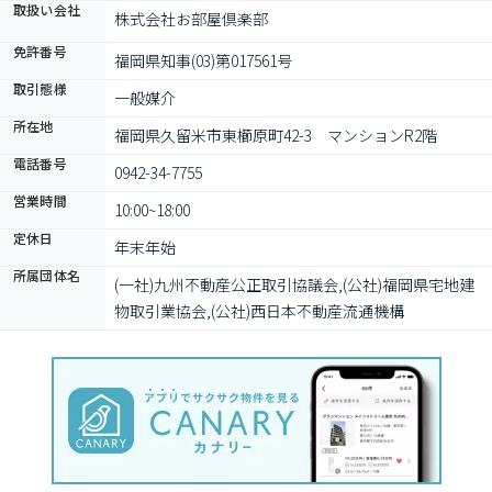
取扱い会社
株式会社お部屋倶楽部
免許番号
福岡県知事(03)第017561号
取引態様
一般媒介
所在地
福岡県久留米市東櫛原町42-3　マンションR2階
電話番号
0942-34-7755
営業時間
10:00~18:00
定休日
年末年始
所属団体名
(一社)九州不動産公正取引協議会,(公社)福岡県宅地建
物取引業協会,(公社)西日本不動産流通機構