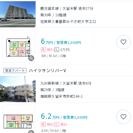
鹿児島本線 / 久留米駅 徒歩27分
築30年
/
10階建
佐賀県三養基郡みやき町大字江口
6
万円
/
管理費
2,000円
無料
6万円
敷
礼
3DK
/
58.5㎡
/
10階
ハイツサンリバーV
賃貸アパート
九州新幹線 / 久留米駅 徒歩6分
築29年
/
3階建
福岡県久留米市京町244-1
6.2
万円
/
管理費
3,000円
無料
無料
敷
礼
2LDK
/
59.4㎡
/
3階