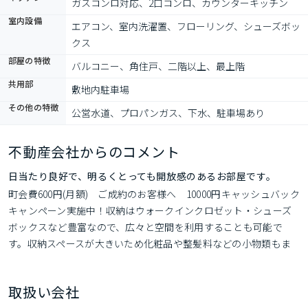
ガスコンロ対応、2口コンロ、カウンターキッチン
室内設備
エアコン、室内洗濯置、フローリング、シューズボッ
クス
部屋の特徴
バルコニー、角住戸、二階以上、最上階
共用部
敷地内駐車場
その他の特徴
公営水道、プロパンガス、下水、駐車場あり
不動産会社からのコメント
日当たり良好で、明るくとっても開放感のあるお部屋です。
町会費600円(月額)　ご成約のお客様へ　10000円キャッシュバック
キャンペーン実施中！収納はウォークインクロゼット・シューズ
ボックスなど豊富なので、広々と空間を利用することも可能で
す。収納スペースが大きいため化粧品や整髪料などの小物類もま
とめてスッキリ収納できる、洗面化粧台が付いています。プライ
バシーが守られる角部屋で快適に暮らす事ができます。
取扱い会社