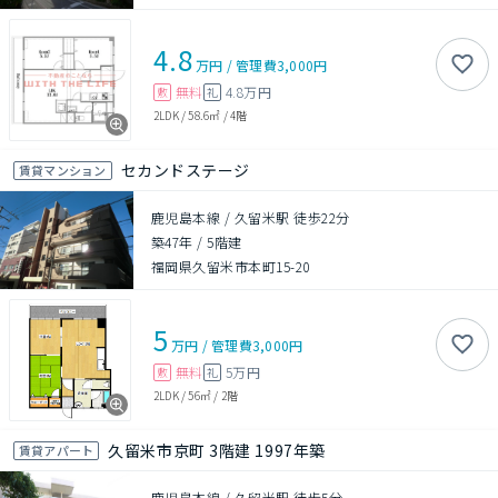
4.8
万円
/
管理費
3,000円
無料
4.8万円
敷
礼
2LDK
/
58.6㎡
/
4階
セカンドステージ
賃貸マンション
鹿児島本線 / 久留米駅 徒歩22分
築47年
/
5階建
福岡県久留米市本町15-20
5
万円
/
管理費
3,000円
無料
5万円
敷
礼
2LDK
/
56㎡
/
2階
久留米市京町 3階建 1997年築
賃貸アパート
鹿児島本線 / 久留米駅 徒歩5分