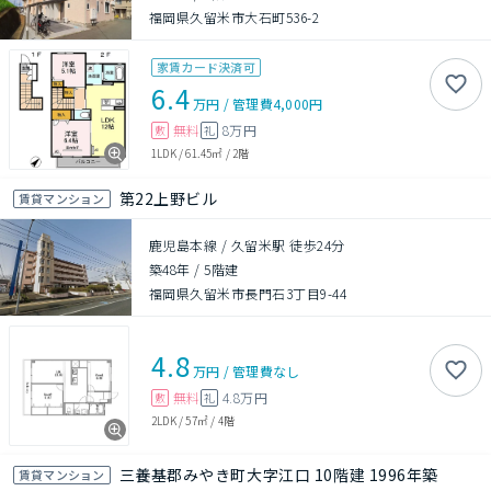
福岡県久留米市大石町536-2
家賃カード決済可
6.4
万円
/
管理費
4,000円
無料
8万円
敷
礼
1LDK
/
61.45㎡
/
2階
第22上野ビル
賃貸マンション
鹿児島本線 / 久留米駅 徒歩24分
築48年
/
5階建
福岡県久留米市長門石3丁目9-44
4.8
万円
/
管理費
なし
無料
4.8万円
敷
礼
2LDK
/
57㎡
/
4階
三養基郡みやき町大字江口 10階建 1996年築
賃貸マンション