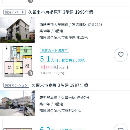
久留米市東櫛原町 3階建 1996年築
賃貸アパート
西鉄天神大牟田線 / 宮の陣駅 徒歩22分
築30年
/
3階建
福岡県久留米市東櫛原町529-6
家賃カード決済可
5.1
万円
/
管理費
3,000円
無料
8万円
敷
礼
3DK
/
59.67㎡
/
2階
久留米市京町 3階建 1997年築
賃貸マンション
鹿児島本線 / 久留米駅 徒歩7分
築29年
/
3階建
福岡県久留米市京町244-1
6.2