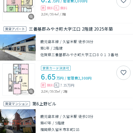
万円
/
管理費
3,000円
無料
無料
敷
礼
2LDK
/
59.4㎡
/
3階
三養基郡みやき町大字江口 2階建 2025年築
賃貸アパート
鹿児島本線 / 久留米駅 徒歩36分
築1年
/
2階建
佐賀県三養基郡みやき町大字江口８０１３番地
家賃カード決済可
6.65
万円
/
管理費
2,300円
無料
7.35万円
敷
礼
2LDK
/
59.55㎡
/
2階
第6上野ビル
賃貸マンション
鹿児島本線 / 久留米駅 徒歩20分
築47年
/
5階建
福岡県久留米市本町218