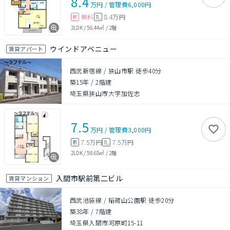
8.4
万円
/
管理費
6,000円
無料
8.4万円
敷
礼
2LDK
/
56.44㎡
/
2階
ウインドアベニュー
賃貸アパート
西武新宿線 / 狭山市駅 徒歩40分
築15年
/
2階建
埼玉県狭山市大字加佐志
7.5
万円
/
管理費
3,000円
7.5万円
7.5万円
敷
礼
2LDK
/
58.65㎡
/
2階
入間市駅前第二ビル
賃貸マンション
西武池袋線 / 稲荷山公園駅 徒歩20分
築38年
/
7階建
埼玉県入間市河原町15-11