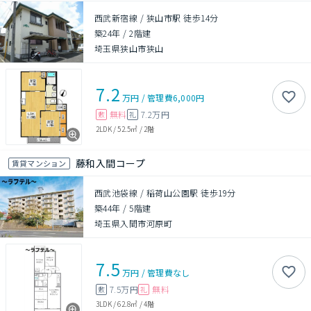
西武新宿線 / 狭山市駅 徒歩14分
築24年
/
2階建
埼玉県狭山市狭山
7.2
万円
/
管理費
6,000円
無料
7.2万円
敷
礼
2LDK
/
52.5㎡
/
2階
藤和入間コープ
賃貸マンション
西武池袋線 / 稲荷山公園駅 徒歩19分
築44年
/
5階建
埼玉県入間市河原町
7.5
万円
/
管理費
なし
7.5万円
無料
敷
礼
3LDK
/
62.8㎡
/
4階