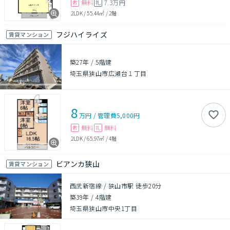
無料
7.3万円
敷
礼
2LDK
/
55.44㎡
/
2階
フジハイライズ
賃貸マンション
築27年
/
5階建
埼玉県狭山市広瀬台１丁目
8
万円
/
管理費
5,000円
無料
無料
敷
礼
2LDK
/
65.97㎡
/
4階
ビアンカ狭山
賃貸マンション
西武新宿線 / 狭山市駅 徒歩20分
築39年
/
4階建
埼玉県狭山市中央1丁目