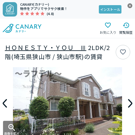
CANARY(カナリー)
物件をアプリでサクサク検索！
インストール
(4.8)
お気に入り
閲覧履歴
ＨＯＮＥＳＴＹ・ＹＯＵ Ⅲ
2LDK/2
階(埼玉県狭山市 / 狭山市駅)の賃貸
画像を拡大
1/15