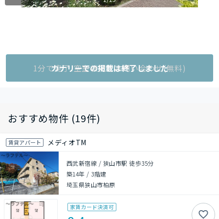
1分で完了!空室状況をお問い合わせ(無料)
カナリーでの掲載は終了しました
おすすめ物件 (19件)
メディオTM
賃貸アパート
西武新宿線 / 狭山市駅 徒歩35分
築14年
/
3階建
埼玉県狭山市柏原
家賃カード決済可