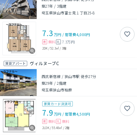
築27年
/
3階建
埼玉県狭山市富士見１丁目25-8
7.3
万円
/
管理費
4,000円
無料
7.3万円
敷
礼
2DK
/
52.3㎡
/
3階
ヴィルヌーブC
賃貸アパート
西武新宿線 / 狭山市駅 徒歩27分
築29年
/
2階建
埼玉県狭山市柏原
家賃カード決済可
7.9
万円
/
管理費
4,500円
無料
無料
敷
礼
2LDK
/
55.48㎡
/
2階