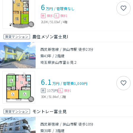
6
万円
/
管理費
なし
無料
無料
敷
礼
2LDK
/
51.03㎡
/
4階
農住メゾン富士見I
賃貸マンション
西武新宿線 / 狭山市駅 徒歩23分
築43年
/
2階建
埼玉県狭山市富士見２
6.1
万円
/
管理費
1,000円
10万円
無料
敷
礼
3DK
/
51.84㎡
/
2階
モントレー富士見
賃貸マンション
西武新宿線 / 狭山市駅 徒歩10分
築30年
/
3階建