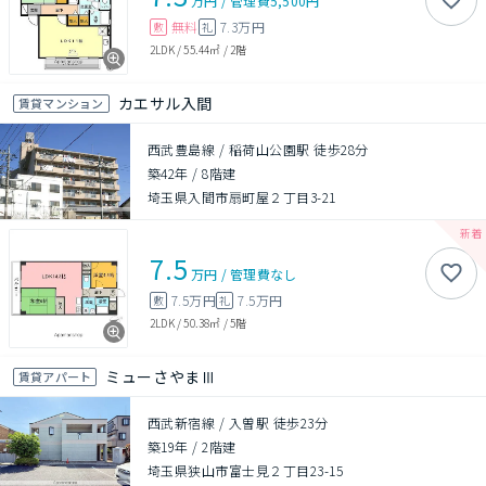
万円
/
管理費
5,500円
無料
7.3万円
敷
礼
2LDK
/
55.44㎡
/
2階
カエサル入間
賃貸マンション
西武豊島線 / 稲荷山公園駅 徒歩28分
築42年
/
8階建
埼玉県入間市扇町屋２丁目3-21
7.5
万円
/
管理費
なし
7.5万円
7.5万円
敷
礼
2LDK
/
50.38㎡
/
5階
ミューさやまⅢ
賃貸アパート
西武新宿線 / 入曽駅 徒歩23分
築19年
/
2階建
埼玉県狭山市富士見２丁目23-15