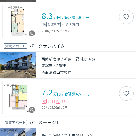
8.3
万円
/
管理費
5,000円
8.3万円
8.3万円
敷
礼
2LDK
/
53.35㎡
/
7階
パークサンハイム
賃貸アパート
西武新宿線 / 新狭山駅 徒歩37分
築30年
/
2階建
埼玉県狭山市柏原
7.2
万円
/
管理費
4,500円
無料
無料
敷
礼
3DK
/
62.06㎡
/
2階
パナステージⅡ
賃貸アパート
西武新宿線 / 狭山市駅 徒歩9分