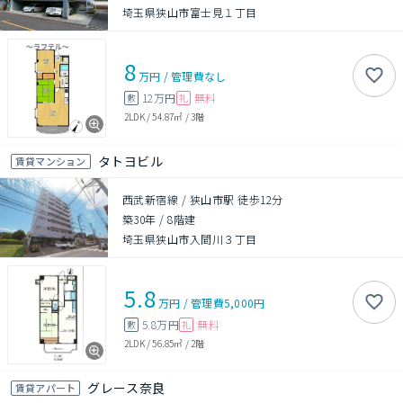
埼玉県狭山市富士見１丁目
8
万円
/
管理費
なし
12万円
無料
敷
礼
2LDK
/
54.87㎡
/
3階
タトヨビル
賃貸マンション
西武新宿線 / 狭山市駅 徒歩12分
築30年
/
8階建
埼玉県狭山市入間川３丁目
5.8
万円
/
管理費
5,000円
5.8万円
無料
敷
礼
2LDK
/
56.85㎡
/
2階
グレース奈良
賃貸アパート