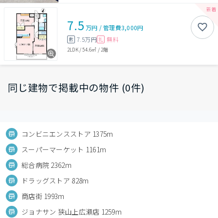
7.5
万円
/
管理費
3,000円
7.5万円
無料
敷
礼
2LDK
/
54.6㎡
/
2階
同じ建物で掲載中の物件 (0件)
コンビニエンスストア 1375m
スーパーマーケット 1161m
総合病院 2362m
ドラッグストア 828m
商店街 1993m
ジョナサン 狭山上広瀬店 1259m