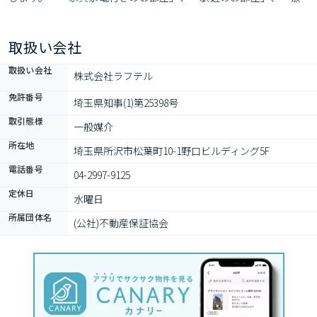
金礼金不要のお部屋」、「初期費用10万円以下のお部屋」、「楽
器相談可のお部屋」、「ペット飼育可能なお部屋」…など何でも
取扱い会社
ご相談下さい♪
取扱い会社
株式会社ラフテル
免許番号
埼玉県知事(1)第25398号
取引態様
一般媒介
所在地
埼玉県所沢市松葉町10-1野口ビルディング5F
電話番号
04-2997-9125
定休日
水曜日
所属団体名
(公社)不動産保証協会