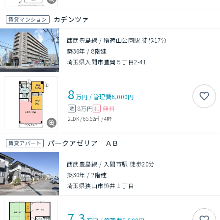
カデンツァ
賃貸マンション
西武豊島線 / 稲荷山公園駅 徒歩17分
築36年
/
8階建
埼玉県入間市豊岡５丁目2-41
8
万円
/
管理費
6,000円
8万円
無料
敷
礼
2LDK
/
65.52㎡
/
4階
パークアゼリア ＡＢ
賃貸アパート
西武豊島線 / 入間市駅 徒歩20分
築30年
/
2階建
埼玉県狭山市笹井１丁目
7.3