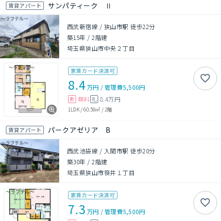
サンパティーク Ⅱ
賃貸アパート
西武新宿線 / 狭山市駅 徒歩22分
築15年
/
2階建
埼玉県狭山市中央２丁目
家賃カード決済可
8.4
万円
/
管理費
5,500円
無料
8.4万円
敷
礼
1LDK
/
60.58㎡
/
2階
パークアゼリア B
賃貸アパート
西武池袋線 / 入間市駅 徒歩20分
築30年
/
2階建
埼玉県狭山市笹井１丁目
家賃カード決済可
7.3
万円
/
管理費
5,500円