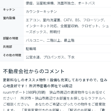
便座、浴室乾燥機、洗面所独立、オートバス
キッチン
カウンターキッチン
室内設備
エアコン、室内洗濯置、CATV、BS、フローリング、
インターネット対応、全居室収納、クロゼット、シュ
ーズボックス、照明付
部屋の特徴
バルコニー、二階以上、最上階
共用部
駐輪場
その他の特徴
公営水道、プロパンガス、下水
不動産会社からのコメント
更新料なしのオススメ物件！設備も充実しておりますので、住み
心地良好です！ 所沢市密着の弊社では周辺
ruumサポート1980円(月額)　狭山市周辺の賃貸物件ならお任せく
ださい！　所沢市・狭山市周辺でお部屋をお探しならラフテルへ
ご相談ください。　あなたのご希望にぴったりの物件をご提案致
します。　「家具家電付きのお部屋」、「駅近のお部屋」、「敷