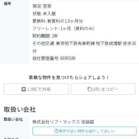
備考
現況: 空家

状態: 未入居

更新料: 新賃料の1.0ヶ月分

フリーレント: 1ヶ月（賃料のみ）

契約期間: 2年

その他交通: 東京地下鉄有楽町線 地下鉄成増駅 徒歩26
分

自社管理番号: 6690386
素敵な物件を見つけたらシェアしよう！
LINEで共有
URLをコピー
取扱い会社
取扱い会社
株式会社リブ・マックス 池袋店
条件が近い物件も紹介してほしい