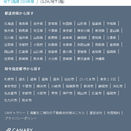
地下1階建 2026年築
/
(1LDK/地下1階)
都道府県から探す
北海道
青森県
岩手県
宮城県
秋田県
山形県
福島県
茨城県
栃木県
群馬県
埼玉県
千葉県
東京都
神奈川県
新潟県
富山県
石川県
福井県
山梨県
長野県
岐阜県
静岡県
愛知県
三重県
滋賀県
京都府
大阪府
兵庫県
奈良県
和歌山県
鳥取県
島根県
岡山県
広島県
山口県
徳島県
香川県
愛媛県
高知県
福岡県
佐賀県
長崎県
熊本県
大分県
宮崎県
鹿児島県
沖縄県
政令指定都市から探す
札幌市
道北
道東
道南
道央
仙台市
さいたま市
東京２３区
東京市部
千葉市
横浜市
川崎市
相模原市
新潟市
静岡市
浜松市
名古屋市
京都市
大阪市
堺市
神戸市
岡山市
広島市
福岡市
北九州市
熊本市
CMギャラリー
掲載をご検討の不動産会社様はこちら
運営会社
利用規約
プライバシーポリシー