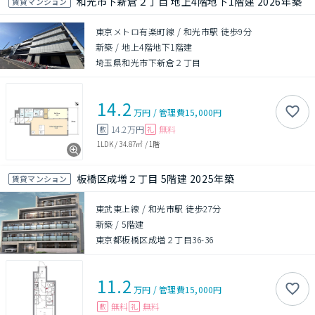
和光市下新倉２丁目 地上4階地下1階建 2026年築
賃貸マンション
東京メトロ有楽町線 / 和光市駅 徒歩9分
新築
/
地上4階地下1階建
埼玉県和光市下新倉２丁目
14.2
万円
/
管理費
15,000円
14.2万円
無料
敷
礼
1LDK
/
34.87㎡
/
1階
板橋区成増２丁目 5階建 2025年築
賃貸マンション
東武東上線 / 和光市駅 徒歩27分
新築
/
5階建
東京都板橋区成増２丁目36-36
11.2
万円
/
管理費
15,000円
無料
無料
敷
礼