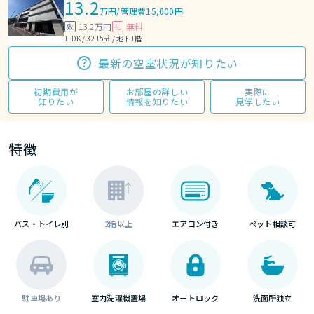
13.2
万円
/
管理費15,000円
13.2万円
無料
敷
礼
1LDK / 32.15㎡ / 地下1階
最新の空室状況が知りたい
初期費用が
お部屋の詳しい
実際に
知りたい
情報を知りたい
見学したい
特徴
バス・トイレ別
2階以上
エアコン付き
ペット相談可
駐車場あり
室内洗濯機置場
オートロック
洗面所独立