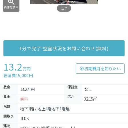
画像を拡大
1/7
1分で完了!空室状況をお問い合わせ(無料)
13.2
初期費用を知りたい
万円
管理費15,000円
敷金
保証金
13.2万円
なし
礼金
広さ
無料
32.15㎡
階数
地下1階 / 地上4階地下1階建
間取り
1LDK
建物