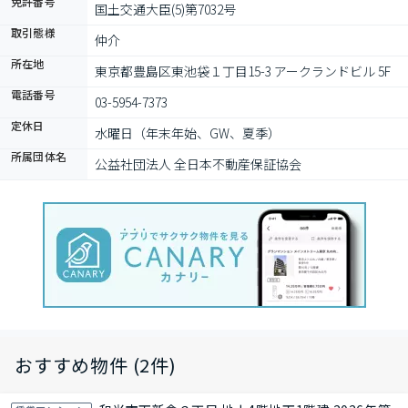
免許番号
国土交通大臣(5)第7032号
取引態様
仲介
所在地
東京都豊島区東池袋１丁目15-3 アークランドビル 5F
電話番号
03-5954-7373
定休日
水曜日（年末年始、GW、夏季）
所属団体名
公益社団法人 全日本不動産保証協会
おすすめ物件 (2件)