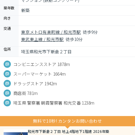
マンション (鉄筋コンクリート)
築年数
新築
向き
交通
東京メトロ有楽町線 / 和光市駅
徒歩9分
東武東上線 / 和光市駅
徒歩10分
住所
埼玉県和光市下新倉２丁目
コンビニエンスストア 1878m
スーパーマーケット 1664m
ドラッグストア 1942m
商店街 781m
埼玉県 警察署 朝霞警察署 和光交番 1238m
無料で10秒! カンタンお問い合わせ
和光市下新倉２丁目 地上4階地下1階建 2026年築