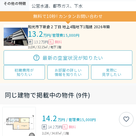
その他の特徴
公営水道、都市ガス、下水
無料で10秒! カンタンお問い合わせ
和光市下新倉２丁目 地上4階地下1階建 2026年築
13.2
万円
/
管理費15,000円
13.2万円
無料
敷
礼
1LDK / 32.15㎡ / 地下1階
最新の空室状況が知りたい
初期費用が
お部屋の詳しい
実際に
知りたい
情報を知りたい
見学したい
同じ建物で掲載中の物件 (9件)
14.2
万円
/
管理費
15,000円
14.2万円
無料
敷
礼
1LDK
/
34.87㎡
/
1階