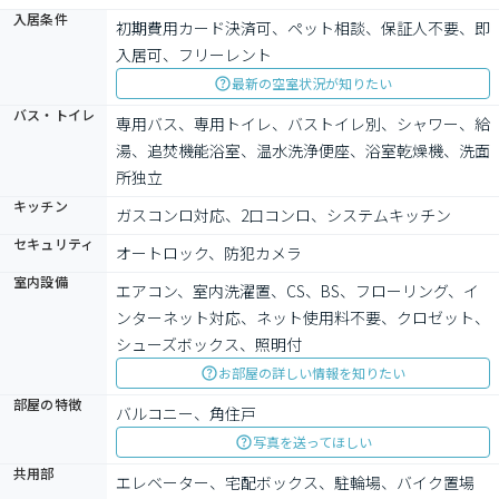
入居条件
初期費用カード決済可、ペット相談、保証人不要、即
入居可、フリーレント
最新の空室状況が知りたい
バス・トイレ
専用バス、専用トイレ、バストイレ別、シャワー、給
湯、追焚機能浴室、温水洗浄便座、浴室乾燥機、洗面
所独立
キッチン
ガスコンロ対応、2口コンロ、システムキッチン
セキュリティ
オートロック、防犯カメラ
室内設備
エアコン、室内洗濯置、CS、BS、フローリング、イ
ンターネット対応、ネット使用料不要、クロゼット、
シューズボックス、照明付
お部屋の詳しい情報を知りたい
部屋の特徴
バルコニー、角住戸
写真を送ってほしい
共用部
エレベーター、宅配ボックス、駐輪場、バイク置場