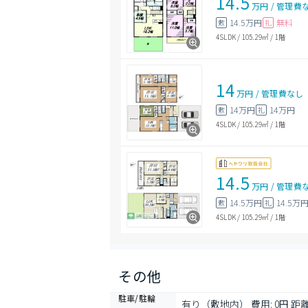
14.5
万円
/
管理費
14.5万円
無料
敷
礼
4SLDK
/
105.29㎡
/
1階
14
万円
/
管理費
なし
14万円
14万円
敷
礼
4SLDK
/
105.29㎡
/
1階
14.5
万円
/
管理費
14.5万円
14.5万
敷
礼
4SLDK
/
105.29㎡
/
1階
その他
駐車/駐輪
有り（敷地内） 費用: 0円 距離: