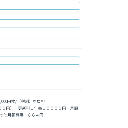
000円枚/（税別）を負担

０００円）・更新料１年毎１００００円・月額
の他月額費用　８６４円
