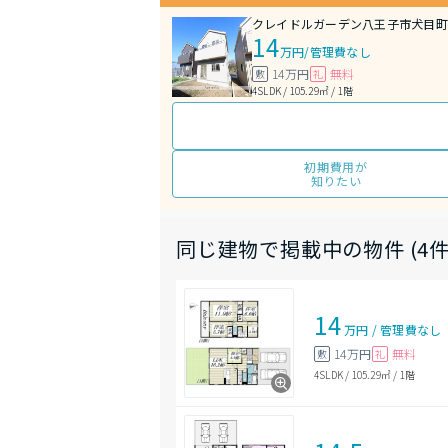
クレイドルガーデン八王子市犬目町
14
万円
/
管理費なし
14万円
無料
敷
礼
4SLDK / 105.29㎡ / 1階
初期費用が
知りたい
同じ建物で掲載中の物件 (4件
14
万円
/
管理費
なし
14万円
無料
敷
礼
4SLDK
/
105.29㎡
/
1階