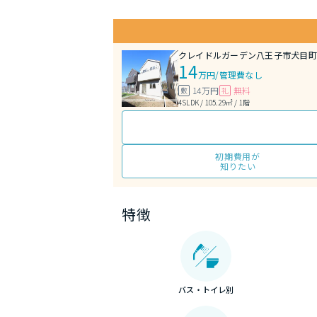
クレイドルガーデン八王子市犬目町
14
万円
/
管理費なし
14万円
無料
敷
礼
4SLDK / 105.29㎡ / 1階
初期費用が
知りたい
特徴
バス・トイレ別