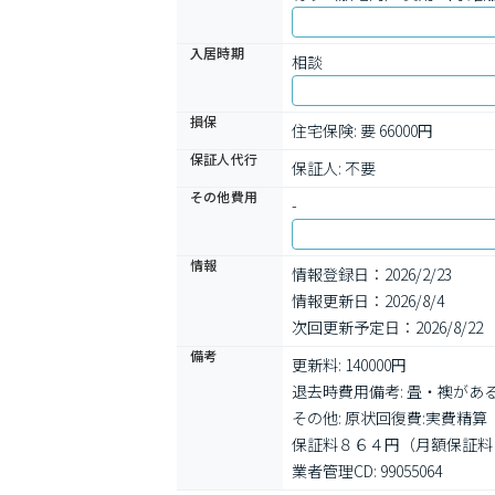
入居時期
相談
損保
住宅保険: 要 66000円
保証人代行
保証人: 不要
その他費用
-
情報
情報登録日：2026/2/23
情報更新日：2026/8/4
次回更新予定日：2026/8/22
備考
更新料: 140000円

退去時費用備考: 畳・襖がある
その他: 原状回復費:実費
保証料８６４円（月額保証料
業者管理CD: 99055064