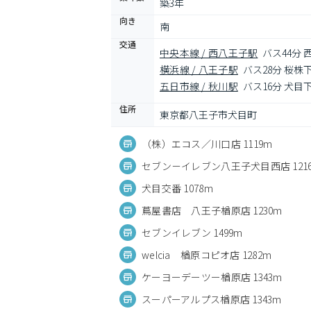
築3年
向き
南
交通
中央本線 / 西八王子駅
バス44分 
横浜線 / 八王子駅
バス28分 桜株下
五日市線 / 秋川駅
バス16分 犬目下
住所
東京都八王子市犬目町
（株）エコス／川口店 1119m
セブン－イレブン八王子犬目西店 121
犬目交番 1078m
蔦屋書店 八王子楢原店 1230m
セブンイレブン 1499m
welcia 楢原コピオ店 1282m
ケーヨーデーツー楢原店 1343m
スーパーアルプス楢原店 1343m