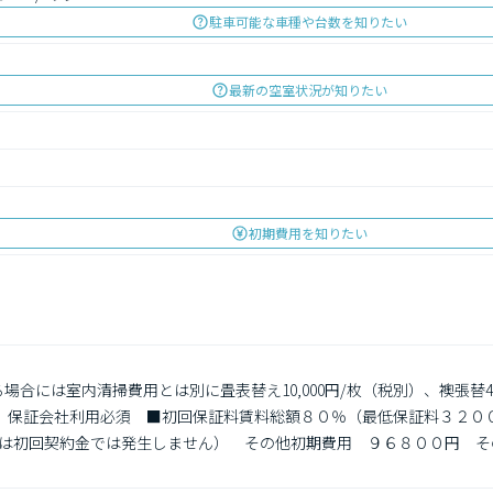
駐車可能な車種や台数を知りたい
最新の空室状況が知りたい
初期費用を知りたい
場合には室内清掃費用とは別に畳表替え10,000円/枚（税別）、襖張替4,
精算　保証会社利用必須　■初回保証料賃料総額８０％（最低保証料３２
は初回契約金では発生しません）　その他初期費用　９６８００円　そ