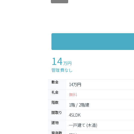
14
万円
管理費なし
敷金
14万円
礼金
無料
階数
1階 / 2階建
間取り
4SLDK
建物
一戸建て (木造)
築年数