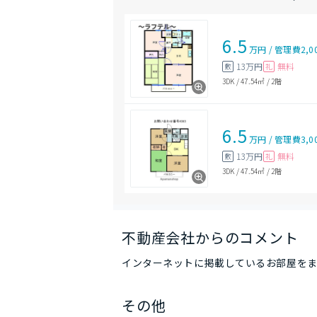
6.5
万円
/
管理費
2,0
13万円
無料
敷
礼
3DK
/
47.54㎡
/
2階
6.5
万円
/
管理費
3,0
13万円
無料
敷
礼
3DK
/
47.54㎡
/
2階
不動産会社からのコメント
インターネットに掲載しているお部屋をま
その他