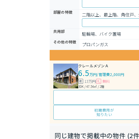
部屋の特徴
二階以上、最上階、角住戸、
共用部
駐輪場、バイク置場
その他の特徴
プロパンガス
クレールメゾンＡ
6.5
万円
/
管理費2,000円
13万円
無料
敷
礼
3DK / 47.54㎡ / 2階
初期費用が
知りたい
同じ建物で掲載中の物件 (2件