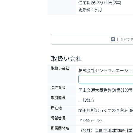
住宅保険: 22,000円(2年)

更新料:1ヶ月
LINEで
取扱い会社
取扱い会社
株式会社セントラルエージェ
免許番号
国土交通大臣免許(3)第8188号
取引態様
一般媒介
所在地
埼玉県所沢市くすのき台3-18
電話番号
04-2997-1122
所属団体名
（公社）全国宅地建物取引業