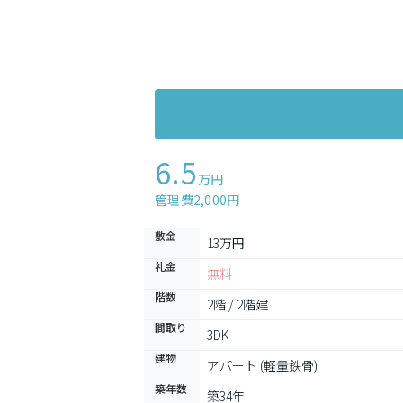
6.5
万円
管理費2,000円
敷金
13万円
礼金
無料
階数
2階 / 2階建
間取り
3DK
建物
アパート (軽量鉄骨)
築年数
築34年