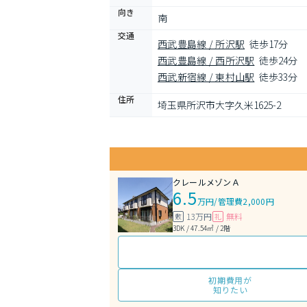
向き
南
交通
西武豊島線 / 所沢駅
徒歩17分
西武豊島線 / 西所沢駅
徒歩24分
西武新宿線 / 東村山駅
徒歩33分
住所
埼玉県所沢市大字久米1625-2
クレールメゾンＡ
6.5
万円
/
管理費2,000円
13万円
無料
敷
礼
3DK / 47.54㎡ / 2階
初期費用が
知りたい