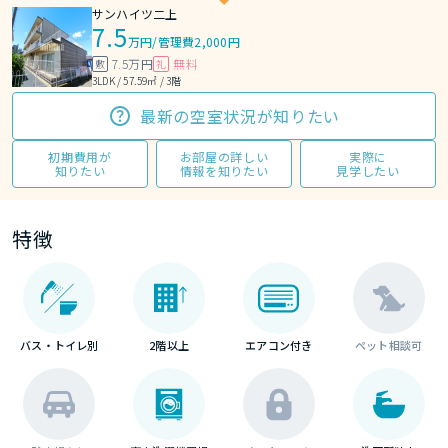
サンハイツ二上
7.5
万円
/
管理費2,000円
7.5万円
無料
敷
礼
3LDK / 57.59㎡ / 3階
最新の空室状況が知りたい
初期費用が
お部屋の詳しい
実際に
知りたい
情報を知りたい
見学したい
特徴
バス・トイレ別
2階以上
エアコン付き
ペット相談可