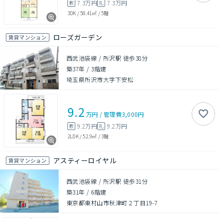
7.3万円
7.3万円
敷
礼
3DK
/
58.41㎡
/
5階
ローズガーデン
賃貸マンション
西武池袋線 / 所沢駅 徒歩38分
築37年
/
3階建
埼玉県所沢市大字下安松
9.2
万円
/
管理費
3,000円
9.2万円
9.2万円
敷
礼
2LDK
/
52.9㎡
/
3階
アスティーロイヤル
賃貸マンション
西武池袋線 / 所沢駅 徒歩31分
築31年
/
6階建
東京都東村山市秋津町２丁目19-7