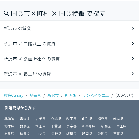
同じ市区町村 × 同じ特徴 で探す
所沢市 の賃貸
所沢市 × 二階以上 の賃貸
所沢市 × 洗面所独立 の賃貸
所沢市 × 最上階 の賃貸
賃貸Canary
/
埼玉県
/
所沢市
/
所沢駅
/
サンハイツ二上
/
(3LDK/3階)
都道府県から探す
北海道
青森県
岩手県
宮城県
秋田県
山形県
福島県
茨城県
栃木県
群馬県
埼玉県
千葉県
東京都
神奈川県
新潟県
富山県
石川県
福井県
山梨県
長野県
岐阜県
静岡県
愛知県
三重県