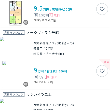
9.5
万円
/
管理費
6,000円
9.5万円
無料
敷
礼
3LDK
/
57.68㎡
/
3階
オークヴィラ１号館
賃貸マンション
西武新宿線 / 所沢駅 徒歩27分
築38年
/
3階建
埼玉県所沢市大字山口
9
万円
/
管理費
3,000円
9万円
無料
敷
礼
3DK
/
52.2㎡
/
2階
サンハイツ二上
賃貸マンション
西武新宿線 / 所沢駅 徒歩10分