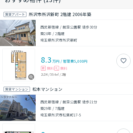
所沢市所沢新町 2階建 2006年築
賃貸アパート
西武新宿線 / 航空公園駅 徒歩30分
築20年
/
2階建
埼玉県所沢市所沢新町
8.3
万円
/
管理費
5,000円
無料
無料
敷
礼
2LDK
/
59.4㎡
/
2階
松本マンション
賃貸マンション
西武新宿線 / 航空公園駅 徒歩21分
築29年
/
7階建
埼玉県所沢市松葉町17-5