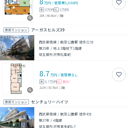
8
万円
/
管理費
5,000円
8万円
8万円
敷
礼
2DK
/
48.66㎡
/
3階
アーガスヒルズ39
賃貸マンション
西武新宿線 / 航空公園駅 徒歩22分
築35年
/
地上3階地下1階建
埼玉県所沢市松葉町
8.7
万円
/
管理費
なし
8.7万円
無料
敷
礼
2LDK
/
50.78㎡
/
2階
センチュリーハイツ
賃貸マンション
西武新宿線 / 航空公園駅 徒歩4分
築37年
/
4階建
埼玉県所沢市喜多町8-7