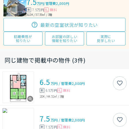
7.5
万円
/
管理費2,000円
7.5万円
無料
敷
礼
3LDK / 57.59㎡ / 3階
最新の空室状況が知りたい
初期費用が
お部屋の詳しい
実際に
知りたい
情報を知りたい
見学したい
同じ建物で掲載中の物件 (3件)
6.5
万円
/
管理費
2,000円
6.5万円
無料
敷
礼
2DK
/
44.52㎡
/
3階
7.5
万円
/
管理費
2,000円
7.5万円
無料
敷
礼