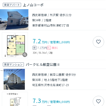
上ノ山コーポ
賃貸アパート
西武新宿線 / 所沢駅 徒歩21分
築34年
/
2階建
東京都東村山市秋津町3丁目
7.2
万円
/
管理費
1,000円
7.2万円
無料
敷
礼
3DK
/
56.54㎡
/
2階
パークヒル航空公園Ⅱ
賃貸マンション
西武新宿線 / 航空公園駅 徒歩5分
築38年
/
地上5階地下1階建
埼玉県所沢市北有楽町17-19
7.3
万円
/
管理費
6,000円