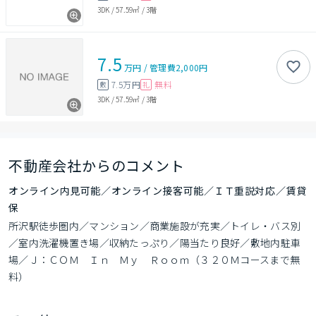
3DK
/
57.59㎡
/
3階
7.5
万円
/
管理費
2,000円
7.5万円
無料
敷
礼
3DK
/
57.59㎡
/
3階
不動産会社からのコメント
オンライン内見可能／オンライン接客可能／ＩＴ重説対応／賃貸
保
所沢駅徒歩圏内／マンション／商業施設が充実／トイレ・バス別
／室内洗濯機置き場／収納たっぷり／陽当たり良好／敷地内駐車
場／Ｊ：ＣＯＭ　Ｉｎ　Ｍｙ　Ｒｏｏｍ（３２０Ｍコースまで無
料）