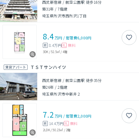
西武新宿線 / 航空公園駅 徒歩16分
築31年
/
7階建
埼玉県所沢市西所沢1丁目
8.4
万円
/
管理費
6,000円
8.4万円
無料
敷
礼
3DK
/
52.5㎡
/
4階
ＴＳＴサンハイツ
賃貸アパート
西武新宿線 / 航空公園駅 徒歩35分
築26年
/
2階建
埼玉県所沢市中新井２
7.2
万円
/
管理費
2,000円
14.4万円
無料
敷
礼
2LDK
/
50.23㎡
/
2階