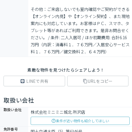
その他：ご来店しないでも室内確認やご契約ができる
【オンライン内見】や【オンライン契約】、また現地
案内にも対応しています。お客様はＰＣ、スマホ、タ
ブレット等があればご利用できます。是非お問合せく
ださい。 / 条件: 二人入居可 / ほか初期費用: 合計6.16
万円（内訳：消毒料１．７６万円／入居安心サービス
料１．７６万円／鍵交換料２．６４万円）
素敵な物件を見つけたらシェアしよう！
LINEで共有
URLをコピー
取扱い会社
取扱い会社
株式会社ミニミニ城北 所沢店
条件が近い物件も紹介してほしい
免許番号
国土交通大臣（5）第6346号