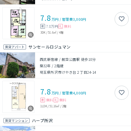
7.8
万円
/
管理費
3,000円
7.8万円
無料
敷
礼
3DK
/
51.6㎡
/
4階
サンセールロジュマン
賃貸アパート
西武新宿線 / 航空公園駅 徒歩10分
築32年
/
2階建
埼玉県所沢市けやき台２丁目24-14
7.8
万円
/
管理費
4,000円
無料
無料
敷
礼
1LDK
/
51.16㎡
/
2階
ハープ所沢
賃貸マンション