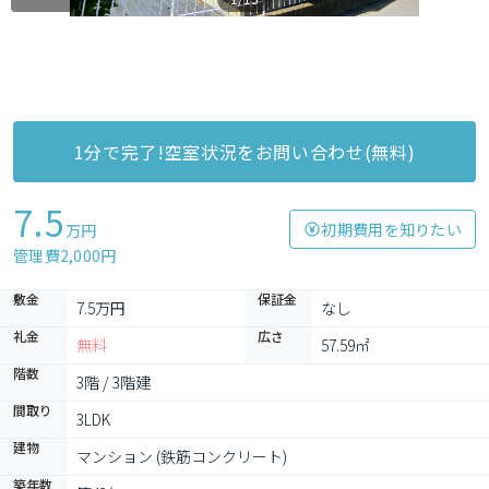
1分で完了!空室状況をお問い合わせ(無料)
7.5
初期費用を知りたい
万円
管理費2,000円
敷金
保証金
7.5万円
なし
礼金
広さ
無料
57.59㎡
階数
3階 / 3階建
間取り
3LDK
建物
マンション (鉄筋コンクリート)
築年数