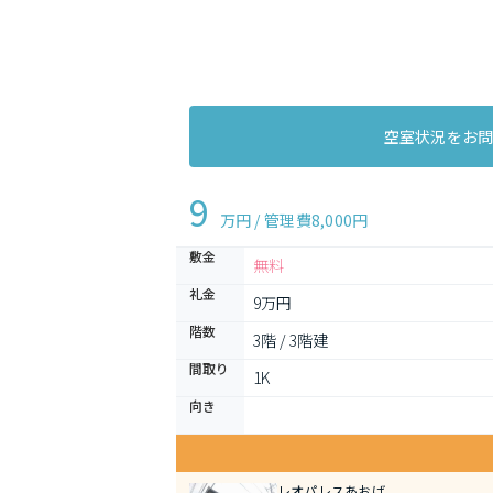
空室状況をお
9
万円 / 管理費
8,000円
敷金
無料
礼金
9万円
階数
3階 / 3階建
間取り
1K 
向き
レオパレスあおば