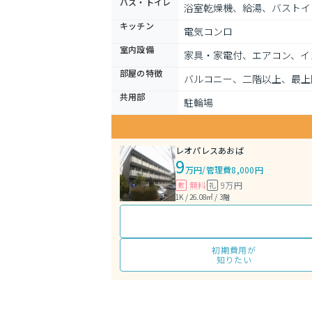
バス・トイレ
浴室乾燥機、給湯、バストイ
キッチン
電気コンロ
室内設備
家具・家電付、エアコン、イ
部屋の特徴
バルコニー、二階以上、最上
共用部
駐輪場
レオパレスあおば
9
万円
/
管理費8,000円
無料
9万円
敷
礼
1K / 26.08㎡ / 3階
初期費用が
知りたい