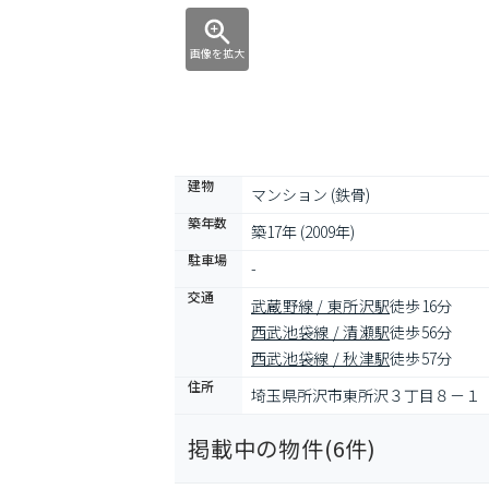
画像を拡大
建物
マンション (鉄骨)
築年数
築17年 (2009年)
駐車場
-
交通
武蔵野線 / 東所沢駅
徒歩16分
西武池袋線 / 清瀬駅
徒歩56分
西武池袋線 / 秋津駅
徒歩57分
住所
埼玉県所沢市東所沢３丁目８－１
掲載中の物件(
6
件)