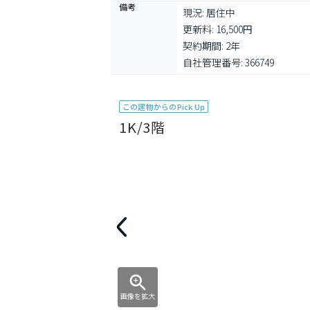
備考
現況: 居住中

更新料: 16,500円

契約期間: 2年

自社管理番号: 366749
この建物からのPick Up
1K/3階
画像を拡大