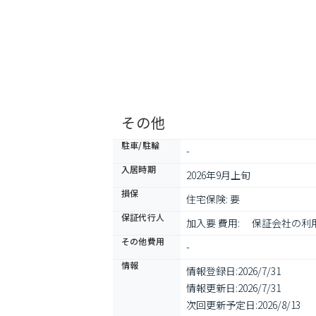
その他
駐車/駐輪
-
入居時期
2026年9月上旬
損保
住宅保険: 要
保証代行人
加入要 費用: 　保証会社の
その他費用
-
情報
情報登録日:
2026/7/31
情報更新日:
2026/7/31
次回更新予定日:
2026/8/13