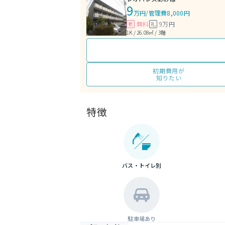
9
万円
/
管理費8,000円
無料
9万円
敷
礼
1K / 26.08㎡ / 3階
初期費用が
知りたい
特徴
バス・トイレ別
駐車場あり