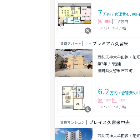
7
万円
/
管理費
4,000
無料
8万円
敷
礼
1LDK
/
40.28㎡
/
3階
J・プレミアム久留米
賃貸アパート
西鉄天神大牟田線 / 花畑
築7年
/
3階建
福岡県久留米市西町
6.2
万円
/
管理費
5,0
無料
無料
敷
礼
1LDK
/
30.15㎡
/
3階
プレイス久留米中央
賃貸マンション
西鉄天神大牟田線 / 花畑