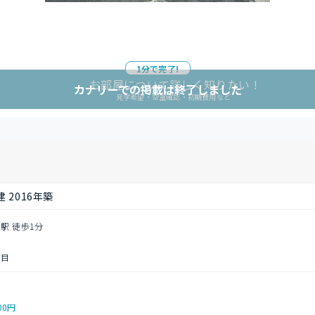
1分で完了!
お部屋について詳しく知りたい !
カナリーでの掲載は終了しました
見学希望・空室確認・初期費用など
 2016年築
駅 徒歩1分
丁目
00円