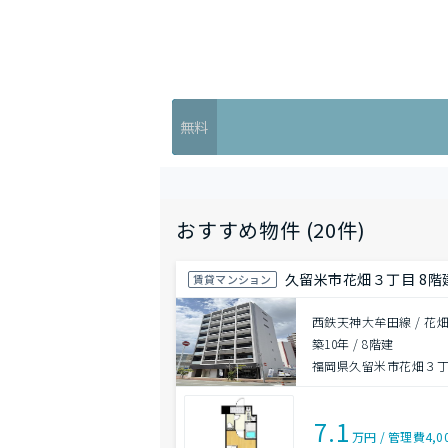
無料
おすすめ物件 (20件)
久留米市花畑３丁目 8階建
賃貸マンション
西鉄天神大牟田線 / 花畑
築10年
/
8階建
福岡県久留米市花畑３
7.1
万円
/
管理費
4,0