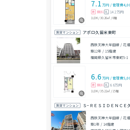
7.1
万円
/
管理費
4,0
無料
14.2万円
敷
礼
1LDK
/
30.26㎡
/
8階
アポロ久留米東町
賃貸マンション
西鉄天神大牟田線 / 花畑
築12年
/
15階建
福岡県久留米市東町5-1
6.6
万円
/
管理費
5,0
無料
6.6万円
敷
礼
1LDK
/
35.22㎡
/
15階
Ｓ−ＲＥＳＩＤＥＮＣＥ久留
賃貸マンション
西鉄天神大牟田線 / 花畑
築1年
/
14階建