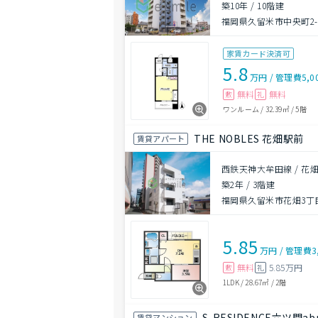
築10年
/
10階建
福岡県久留米市中央町2-
家賃カード決済可
5.8
万円
/
管理費
5,0
無料
無料
敷
礼
ワンルーム
/
32.39㎡
/
5階
THE NOBLES 花畑駅前
賃貸アパート
西鉄天神大牟田線 / 花畑
築2年
/
3階建
福岡県久留米市花畑3丁目
5.85
万円
/
管理費
3
無料
5.85万円
敷
礼
1LDK
/
28.67㎡
/
2階
S-RESIDENCE六ツ門abre
賃貸マンション