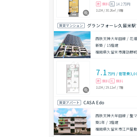
無料
14.2万円
敷
礼
1LDK
/
30.26㎡
/
8階
グランフォーレ久留米駅
賃貸マンション
西鉄天神大牟田線 / 花畑
新築
/
15階建
福岡県久留米市諏訪野町2
7.1
万円
/
管理費
3,0
無料
無料
敷
礼
1LDK
/
29.12㎡
/
7階
CASA Edo
賃貸アパート
西鉄天神大牟田線 / 聖
築1年
/
3階建
福岡県久留米市江戸屋敷1