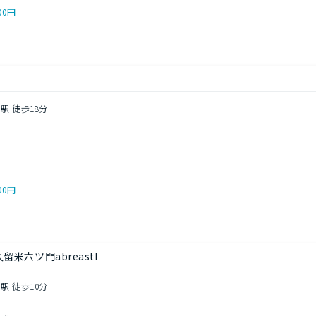
00円
駅 徒歩18分
00円
米六ツ門abreastI
駅 徒歩10分