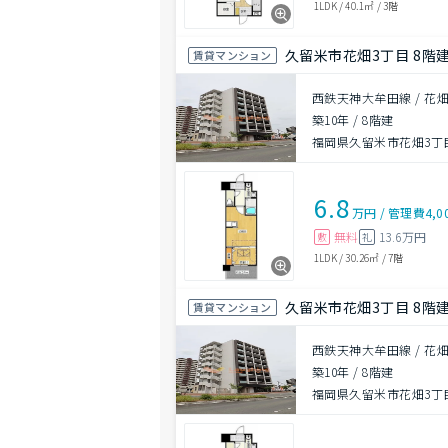
1LDK
/
40.1㎡
/
3階
久留米市花畑3丁目 8階建 
賃貸マンション
西鉄天神大牟田線 / 花畑
築10年
/
8階建
福岡県久留米市花畑3丁目
6.8
万円
/
管理費
4,0
無料
13.6万円
敷
礼
1LDK
/
30.26㎡
/
7階
久留米市花畑3丁目 8階建 
賃貸マンション
西鉄天神大牟田線 / 花畑
築10年
/
8階建
福岡県久留米市花畑3丁目