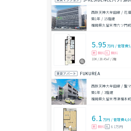
西鉄天神大牟田線 / 花畑
築1年
/
15階建
福岡県久留米市六ツ門町1
5.95
万円
/
管理費
5
無料
無料
敷
礼
1DK
/
28.45㎡
/
2階
FUKUREA
賃貸アパート
西鉄天神大牟田線 / 聖
築1年
/
3階建
福岡県久留米市津福本町68
6.1
万円
/
管理費
4,0
無料
6.1万円
敷
礼