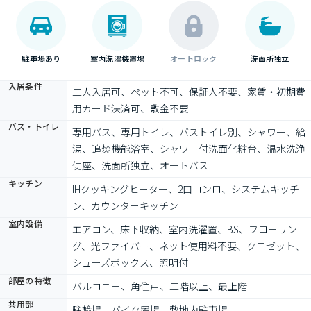
駐車場あり
室内洗濯機置場
オートロック
洗面所独立
入居条件
二人入居可、ペット不可、保証人不要、家賃・初期費
用カード決済可、敷金不要
バス・トイレ
専用バス、専用トイレ、バストイレ別、シャワー、給
湯、追焚機能浴室、シャワー付洗面化粧台、温水洗浄
便座、洗面所独立、オートバス
キッチン
IHクッキングヒーター、2口コンロ、システムキッチ
ン、カウンターキッチン
室内設備
エアコン、床下収納、室内洗濯置、BS、フローリン
グ、光ファイバー、ネット使用料不要、クロゼット、
シューズボックス、照明付
部屋の特徴
バルコニー、角住戸、二階以上、最上階
共用部
駐輪場、バイク置場、敷地内駐車場