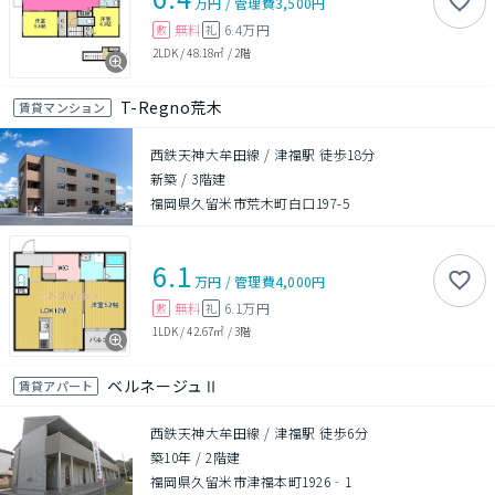
万円
/
管理費
3,500円
無料
6.4万円
敷
礼
2LDK
/
48.18㎡
/
2階
T-Regno荒木
賃貸マンション
西鉄天神大牟田線 / 津福駅 徒歩18分
新築
/
3階建
福岡県久留米市荒木町白口197-5
6.1
万円
/
管理費
4,000円
無料
6.1万円
敷
礼
1LDK
/
42.67㎡
/
3階
ベルネージュⅡ
賃貸アパート
西鉄天神大牟田線 / 津福駅 徒歩6分
築10年
/
2階建
福岡県久留米市津福本町1926‐1