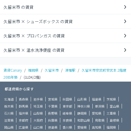
久留米市 の賃貸
久留米市 × シューズボックス の賃貸
久留米市 × プロパンガス の賃貸
久留米市 × 温水洗浄便座 の賃貸
賃貸Canary
/
福岡県
/
久留米市
/
津福駅
/
久留米市安武町安武本 2階建
2008年築
/
(1LDK/2階)
都道府県から探す
北海道
青森県
岩手県
宮城県
秋田県
山形県
福島県
茨城県
栃木県
群馬県
埼玉県
千葉県
東京都
神奈川県
新潟県
富山県
石川県
福井県
山梨県
長野県
岐阜県
静岡県
愛知県
三重県
滋賀県
京都府
大阪府
兵庫県
奈良県
和歌山県
鳥取県
島根県
岡山県
広島県
山口県
徳島県
香川県
愛媛県
高知県
福岡県