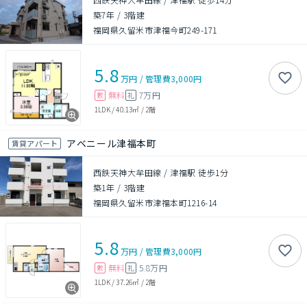
築7年
/
3階建
福岡県久留米市津福今町249-171
5.8
万円
/
管理費
3,000円
無料
7万円
敷
礼
1LDK
/
40.13㎡
/
2階
アベニール津福本町
賃貸アパート
西鉄天神大牟田線 / 津福駅 徒歩1分
築1年
/
3階建
福岡県久留米市津福本町1216-14
5.8
万円
/
管理費
3,000円
無料
5.8万円
敷
礼
1LDK
/
37.26㎡
/
2階