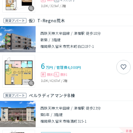
1LDK
/
32.9㎡
/
2階
仮）T-Regno荒木
賃貸アパート
西鉄天神大牟田線 / 津福駅 徒歩18分
新築
/
3階建
福岡県久留米市荒木町白口197-1
6
万円
/
管理費
4,000円
無料
無料
敷
礼
1LDK
/
42.67㎡
/
2階
ぺルラディアマンテB棟
賃貸アパート
西鉄天神大牟田線 / 津福駅 徒歩23分
築8年
/
3階建
福岡県久留米市梅満町315-1