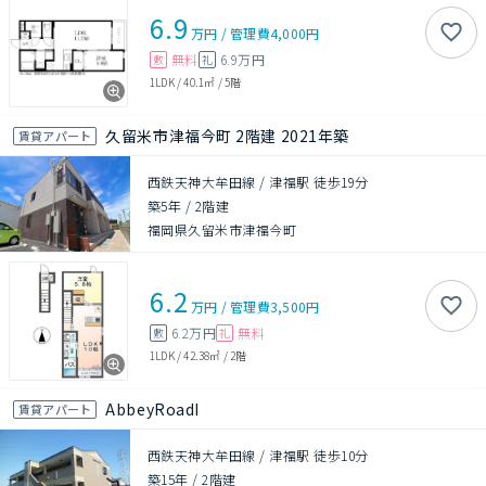
6.9
万円
/
管理費
4,000円
無料
6.9万円
敷
礼
1LDK
/
40.1㎡
/
5階
久留米市津福今町 2階建 2021年築
賃貸アパート
西鉄天神大牟田線 / 津福駅 徒歩19分
築5年
/
2階建
福岡県久留米市津福今町
6.2
万円
/
管理費
3,500円
6.2万円
無料
敷
礼
1LDK
/
42.38㎡
/
2階
AbbeyRoadI
賃貸アパート
西鉄天神大牟田線 / 津福駅 徒歩10分
築15年
/
2階建