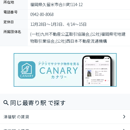
所在地
福岡県久留米市合川町114-12
電話番号
0942-80-8068
定休日
12月28日〜1月3日、4/14〜15日
所属団体名
(一社)九州不動産公正取引協議会,(公社)福岡県宅地建
物取引業協会,(公社)西日本不動産流通機構
同じ最寄り駅 で探す
津福駅 の賃貸