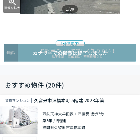
画像を拡大
1/30
1分で完了!
お部屋について詳しく知りたい !
カナリーでの掲載は終了しました
無料
見学希望・空室確認・初期費用など
おすすめ物件 (20件)
久留米市津福本町 5階建 2023年築
賃貸マンション
西鉄天神大牟田線 / 津福駅 徒歩3分
築3年
/
5階建
福岡県久留米市津福本町