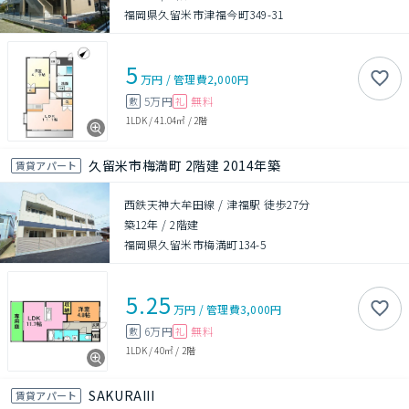
福岡県久留米市津福今町349-31
5
万円
/
管理費
2,000円
5万円
無料
敷
礼
1LDK
/
41.04㎡
/
2階
久留米市梅満町 2階建 2014年築
賃貸アパート
西鉄天神大牟田線 / 津福駅 徒歩27分
築12年
/
2階建
福岡県久留米市梅満町134-5
5.25
万円
/
管理費
3,000円
6万円
無料
敷
礼
1LDK
/
40㎡
/
2階
SAKURAIII
賃貸アパート