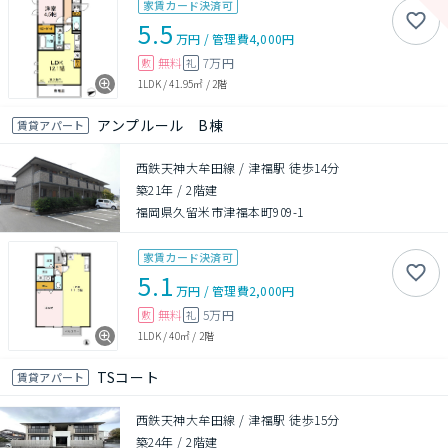
家賃カード決済可
5.5
万円
/
管理費
4,000円
無料
7万円
敷
礼
1LDK
/
41.95㎡
/
2階
アンプルール B棟
賃貸アパート
西鉄天神大牟田線 / 津福駅 徒歩14分
築21年
/
2階建
福岡県久留米市津福本町909-1
家賃カード決済可
5.1
万円
/
管理費
2,000円
無料
5万円
敷
礼
1LDK
/
40㎡
/
2階
TSコート
賃貸アパート
西鉄天神大牟田線 / 津福駅 徒歩15分
築24年
/
2階建