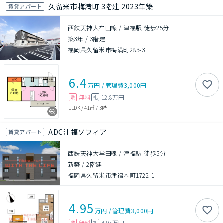
久留米市梅満町 3階建 2023年築
賃貸アパート
西鉄天神大牟田線 / 津福駅 徒歩25分
築3年
/
3階建
福岡県久留米市梅満町283-3
6.4
万円
/
管理費
3,000円
無料
12.8万円
敷
礼
1LDK
/
41㎡
/
3階
ADC津福ソフィア
賃貸アパート
西鉄天神大牟田線 / 津福駅 徒歩5分
新築
/
2階建
福岡県久留米市津福本町1722-1
4.95
万円
/
管理費
3,000円
無料
4.95万円
敷
礼