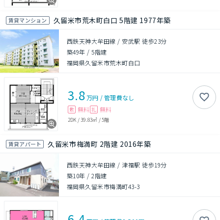
久留米市荒木町白口 5階建 1977年築
賃貸マンション
西鉄天神大牟田線 / 安武駅 徒歩23分
築49年
/
5階建
福岡県久留米市荒木町白口
3.8
万円
/
管理費
なし
無料
無料
敷
礼
2DK
/
39.83㎡
/
5階
久留米市梅満町 2階建 2016年築
賃貸アパート
西鉄天神大牟田線 / 津福駅 徒歩19分
築10年
/
2階建
福岡県久留米市梅満町43-3
6.4