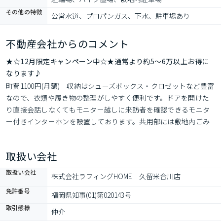
その他の特徴
公営水道、プロパンガス、下水、駐車場あり
不動産会社からのコメント
★☆12月限定キャンペーン中☆★通常より約5〜6万以上お得に
なります♪
町費1100円(月額)　収納はシューズボックス・クロゼットなど豊富
なので、衣類や履き物の整理がしやすく便利です。ドアを開けた
り直接会話しなくてもモニター越しに来訪者を確認できるモニタ
ー付きインターホンを設置しております。共用部には敷地内ごみ
置き場・バイク置場などが揃っており、とても充実しています。
入浴後でも湿気に悩まされずに化粧やヘアメイクができる独立洗
取扱い会社
面台があります。統一感があるシステムキッチン付き
取扱い会社
株式会社ラフィングHOME　久留米合川店
免許番号
福岡県知事(01)第020143号
取引態様
仲介