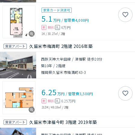
家賃カード決済可
5.1
万円
/
管理費
4,000円
無料
6万円
敷
礼
1K
/
30.27㎡
/
2階
久留米市梅満町 2階建 2016年築
賃貸アパート
西鉄天神大牟田線 / 津福駅 徒歩20分
築10年
/
2階建
福岡県久留米市梅満町43-3
6.25
万円
/
管理費
3,500円
無料
6.25万円
敷
礼
2LDK
/
48.18㎡
/
2階
久留米市津福今町 3階建 2019年築
賃貸アパート
西鉄天神大牟田線 / 津福駅 徒歩14分