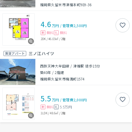
福岡県久留米市津福本町989-36
4.6
万円
/
管理費
2,500円
無料
無料
敷
礼
2DK
/
46.03㎡
/
2階
三ノ江ハイツ
賃貸アパート
西鉄天神大牟田線 / 津福駅 徒歩15分
築40年
/
2階建
福岡県久留米市梅満町1574
5.5
万円
/
管理費
2,000円
無料
5.5万円
敷
礼
1LDK
/
48.6㎡
/
2階