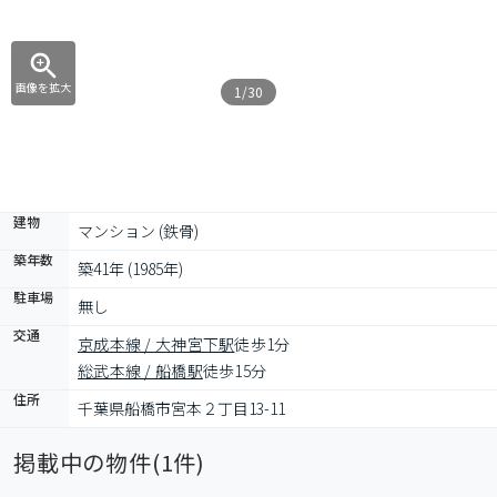
画像を拡大
1/30
建物
マンション (鉄骨)
築年数
築41年 (1985年)
駐車場
無し
交通
京成本線 / 大神宮下駅
徒歩1分
総武本線 / 船橋駅
徒歩15分
住所
千葉県船橋市宮本２丁目13-11
掲載中の物件(
1
件)