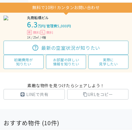
無料で10秒! カンタンお問い合わせ
丸商船橋ビル
6.3
万円
/
管理費5,000円
無料
無料
敷
礼
1K / 25㎡ / 4階
最新の空室状況が知りたい
初期費用が
お部屋の詳しい
実際に
知りたい
情報を知りたい
見学したい
素敵な物件を見つけたらシェアしよう！
LINEで共有
URLをコピー
おすすめ物件 (
10
件)