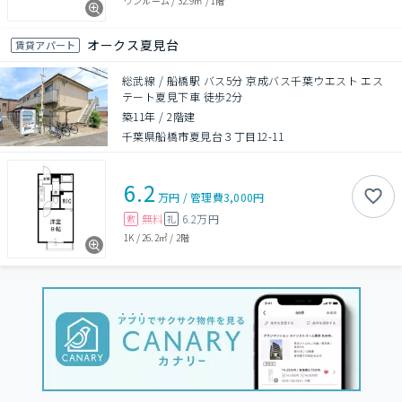
ワンルーム
/
32.9㎡
/
1階
オークス夏見台
賃貸アパート
総武線 / 船橋駅 バス5分 京成バス千葉ウエスト エス
テート夏見下車 徒歩2分
築11年
/
2階建
千葉県船橋市夏見台３丁目12-11
6.2
万円
/
管理費
3,000円
無料
6.2万円
敷
礼
1K
/
26.2㎡
/
2階