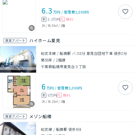
6.3
万円
/
管理費
2,000円
6.3万円
無料
敷
礼
2K
/
36.93㎡
/
2階
ハイホーム夏見
賃貸アパート
総武本線 / 船橋駅 バス8分 夏見台団地下車 徒歩2分
築38年
/
2階建
千葉県船橋市夏見台３丁目
6
万円
/
管理費
3,000円
6万円
無料
敷
礼
2K
/
36.19㎡
/
1階
メゾン船橋
賃貸アパート
総武線 / 船橋駅 徒歩6分