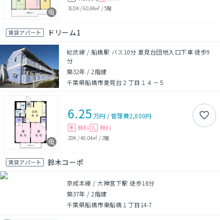
3LDK
/
60.84㎡
/
5階
ドリーム1
賃貸アパート
総武線 / 船橋駅 バス10分 夏見台団地入口下車 徒歩9
分
築32年
/
2階建
千葉県船橋市夏見台２丁目１４－５
6.25
万円
/
管理費
2,800円
無料
無料
敷
礼
2DK
/
40.04㎡
/
2階
鈴木コーポ
賃貸アパート
京成本線 / 大神宮下駅 徒歩16分
築37年
/
2階建
千葉県船橋市東船橋１丁目14-7