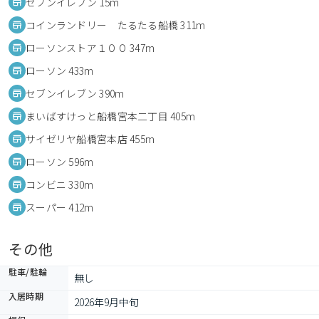
セブンイレブン 15m
コインランドリー たるたる船橋 311m
ローソンストア１００ 347m
ローソン 433m
セブンイレブン 390m
まいばすけっと船橋宮本二丁目 405m
サイゼリヤ船橋宮本店 455m
ローソン 596m
コンビニ 330m
スーパー 412m
その他
駐車/駐輪
無し
入居時期
2026年9月中旬