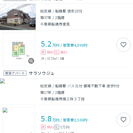
総武線 / 船橋駅 徒歩20分
築37年
/
2階建
千葉県船橋市夏見
5.2
万円
/
管理費
4,000円
無料
無料
敷
礼
2K
/
33.53㎡
/
1階
サラソウジュ
賃貸アパート
総武線 / 船橋駅 バス31分 御滝不動下車 徒歩9分
築17年
/
2階建
千葉県船橋市南三咲３丁目
5.8
万円
/
管理費
3,500円
無料
9万円
敷
礼