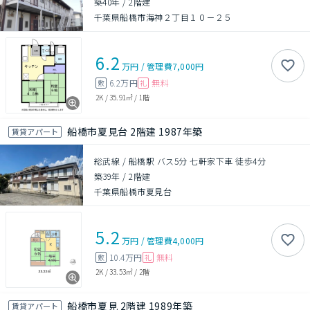
築40年
/
2階建
千葉県船橋市海神２丁目１０－２５
6.2
万円
/
管理費
7,000円
6.2万円
無料
敷
礼
2K
/
35.91㎡
/
1階
船橋市夏見台 2階建 1987年築
賃貸アパート
総武線 / 船橋駅 バス5分 七軒家下車 徒歩4分
築39年
/
2階建
千葉県船橋市夏見台
5.2
万円
/
管理費
4,000円
10.4万円
無料
敷
礼
2K
/
33.53㎡
/
2階
船橋市夏見 2階建 1989年築
賃貸アパート