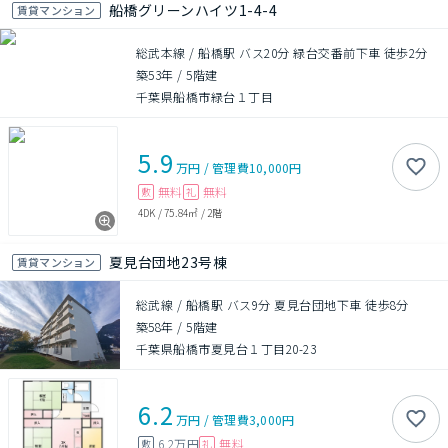
船橋グリーンハイツ1-4-4
賃貸マンション
総武本線 / 船橋駅 バス20分 緑台交番前下車 徒歩2分
築53年
/
5階建
千葉県船橋市緑台１丁目
5.9
万円
/
管理費
10,000円
無料
無料
敷
礼
4DK
/
75.84㎡
/
2階
夏見台団地23号棟
賃貸マンション
総武線 / 船橋駅 バス9分 夏見台団地下車 徒歩8分
築58年
/
5階建
千葉県船橋市夏見台１丁目20-23
6.2
万円
/
管理費
3,000円
6.2万円
無料
敷
礼