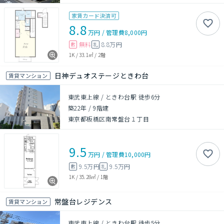
家賃カード決済可
8.8
万円
/
管理費
8,000円
無料
8.8万円
敷
礼
1K
/
33.1㎡
/
2階
日神デュオステージときわ台
賃貸マンション
東武東上線 / ときわ台駅 徒歩6分
築22年
/
9階建
東京都板橋区南常盤台１丁目
9.5
万円
/
管理費
10,000円
9.5万円
9.5万円
敷
礼
1K
/
35.28㎡
/
1階
常盤台レジデンス
賃貸マンション
東武東上線 / ときわ台駅 徒歩5分