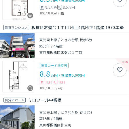
万円
/
管理費
4,000円
8.5万円
8.5万円
敷
礼
1DK
/
31.05㎡
/
3階
板橋区常盤台１丁目 地上4階地下1階建 1970年築
賃貸マンション
東武東上線 / ときわ台駅 徒歩8分
築56年
/
4階建
東京都板橋区常盤台１丁目
家賃カード決済可
8.8
万円
/
管理費
5,000円
無料
無料
敷
礼
1DK
/
34.1㎡
/
4階
ミロワール中板橋
賃貸アパート
東武東上線 / ときわ台駅 徒歩7分
築15年
/
2階建
東京都板橋区弥生町