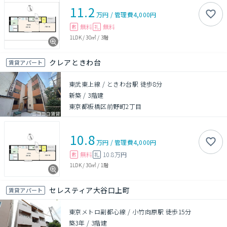
11.2
万円
/
管理費
4,000円
無料
無料
敷
礼
1LDK
/
30㎡
/
3階
クレアときわ台
賃貸アパート
東武東上線 / ときわ台駅 徒歩8分
新築
/
3階建
東京都板橋区前野町2丁目
10.8
万円
/
管理費
4,000円
無料
10.8万円
敷
礼
1LDK
/
30㎡
/
1階
セレスティア大谷口上町
賃貸アパート
東京メトロ副都心線 / 小竹向原駅 徒歩15分
築3年
/
3階建