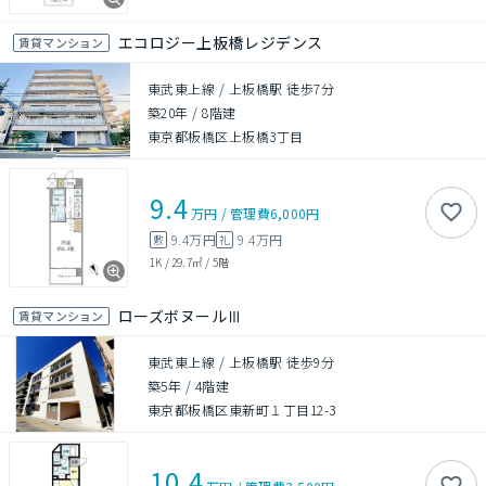
エコロジー上板橋レジデンス
賃貸マンション
東武東上線 / 上板橋駅 徒歩7分
築20年
/
8階建
東京都板橋区上板橋3丁目
9.4
万円
/
管理費
6,000円
9.4万円
9.4万円
敷
礼
1K
/
29.7㎡
/
5階
ローズボヌールⅢ
賃貸マンション
東武東上線 / 上板橋駅 徒歩9分
築5年
/
4階建
東京都板橋区東新町１丁目12-3
10.4