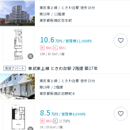
東武東上線 / ときわ台駅 徒歩16分
築18年
/
11階建
東京都板橋区弥生町
10.6
万円
/
管理費
12,000円
無料
無料
敷
礼
1DK
/
30.33㎡
/
1階
東武東上線 ときわ台駅 2階建 築17年
賃貸アパート
東武東上線 / ときわ台駅 徒歩15分
築16年
/
2階建
東京都板橋区前野町６
8.5
万円
/
管理費
4,000円
無料
17万円
敷
礼
1K
/
33.61㎡
/
1階