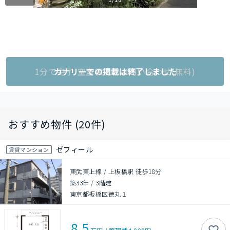
1分で完了!空室状況をお問い合わせ(無料)
カナリーでの掲載は終了しました
おすすめ物件 (20件)
ゼフィール
賃貸マンション
東武東上線 / 上板橋駅 徒歩18分
築33年
/
3階建
東京都板橋区徳丸１
8.5