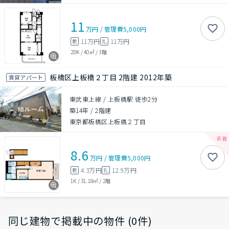
11
万円
/
管理費
5,000円
11万円
11万円
敷
礼
2DK
/
40㎡
/
3階
板橋区上板橋２丁目 2階建 2012年築
賃貸アパート
東武東上線 / 上板橋駅 徒歩2分
築14年
/
2階建
東京都板橋区上板橋２丁目
8.6
万円
/
管理費
5,000円
4.3万円
12.9万円
敷
礼
1K
/
31.18㎡
/
2階
同じ建物で掲載中の物件 (0件)