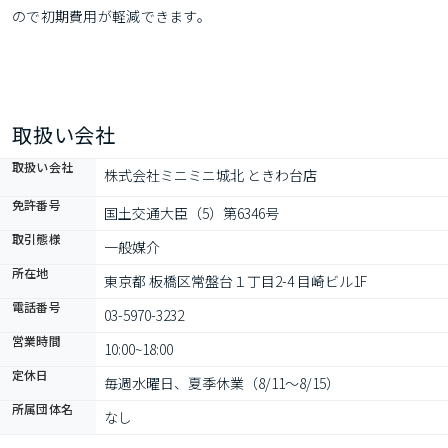
ので初期費用が軽減できます。
取扱い会社
取扱い会社
株式会社ミニミニ城北 ときわ台店
免許番号
国土交通大臣（5）第6346号
取引態様
一般媒介
所在地
東京都 板橋区常盤台１丁目2-4 目崎ビル1F
電話番号
03-5970-3232
営業時間
10:00~18:00
定休日
毎週水曜日、夏季休業（8/11～8/15）
所属団体名
なし