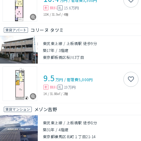
万円
/
管理費
3,500円
無料
15.6万円
敷
礼
1DK
/
31.9㎡
/
4階
コリーヌ タツミ
賃貸アパート
東武東上線 / 上板橋駅 徒歩9分
築17年
/
3階建
東京都板橋区桜川3丁目
9.5
万円
/
管理費
5,000円
無料
19万円
敷
礼
1K
/
31.88㎡
/
2階
メゾン吉野
賃貸マンション
東武東上線 / 上板橋駅 徒歩8分
築31年
/
4階建
東京都練馬区北町１丁目21-14