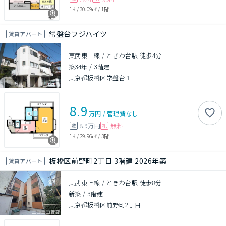
1K
/
30.09㎡
/
1階
常盤台フジハイツ
賃貸アパート
東武東上線 / ときわ台駅 徒歩4分
築34年
/
3階建
東京都板橋区常盤台１
8.9
万円
/
管理費
なし
8.9万円
無料
敷
礼
1K
/
29.96㎡
/
3階
板橋区前野町2丁目 3階建 2026年築
賃貸アパート
東武東上線 / ときわ台駅 徒歩8分
新築
/
3階建
東京都板橋区前野町2丁目