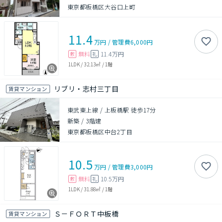
東京都板橋区大谷口上町
11.4
万円
/
管理費
6,000円
無料
11.4万円
敷
礼
1LDK
/
32.13㎡
/
1階
リブリ・志村三丁目
賃貸マンション
東武東上線 / 上板橋駅 徒歩17分
新築
/
3階建
東京都板橋区中台2丁目
10.5
万円
/
管理費
3,000円
無料
10.5万円
敷
礼
1LDK
/
31.88㎡
/
1階
Ｓ－ＦＯＲＴ中板橋
賃貸マンション