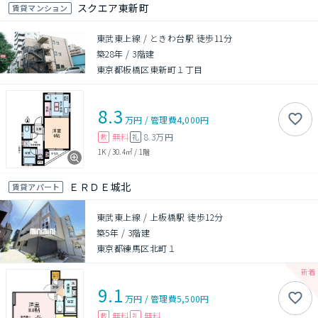
スクエア東新町
賃貸マンション
東武東上線 / ときわ台駅 徒歩11分
築28年
/
3階建
東京都板橋区東新町１丁目
8.3
万円
/
管理費
4,000円
無料
8.3万円
敷
礼
1K
/
30.4㎡
/
1階
ＥＲＤＥ城北
賃貸アパート
東武東上線 / 上板橋駅 徒歩12分
築5年
/
3階建
東京都練馬区北町１
9.1
万円
/
管理費
5,500円
無料
無料
敷
礼