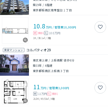
築19年
/
6階建
東京都板橋区南常盤台１丁目
10.8
万円
/
管理費
10,000円
無料
10.8万円
敷
礼
1K
/
38.1㎡
/
3階
コルパティオ29
賃貸マンション
東武東上線 / 上板橋駅 徒歩6分
築33年
/
4階建
東京都板橋区上板橋３丁目
11
万円
/
管理費
3,000円
11万円
無料
敷
礼
2LDK
/
49.53㎡
/
4階