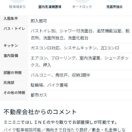
駐車場あり
室内洗濯機置場
オートロック
洗面所独立
入居条件
即入居可
バス・トイレ
バストイレ別、シャワー付洗面台、追焚機能浴室、脱
衣所、洗面所独立、洗面化粧台
キッチン
ガスコンロ対応、システムキッチン、2口コンロ
室内設備
エアコン、フローリング、室内洗濯置、シューズボッ
クス、押入
部屋の特徴
バルコニー、角住戸、収納1間半
共用部
駐輪場、バイク置場
その他の特徴
都市ガス
不動産会社からのコメント
ミニミニではＬＩＮＥのやり取りでお部屋探しが可能です。
バイク駐車相談可能／南向きで日当たり良好／敷金・礼金無しな