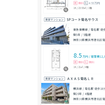
無料
4.55万円
敷
礼
1K
/
23.93㎡
/
1階
SPコート菊名サウス
賃貸マンション
東急東横線 / 菊名駅 徒
築5年
/
5階建
神奈川県横浜市港北区
8.5
万円
/
管理費
12,
無料
無料
敷
礼
1K
/
21㎡
/
4階
ＡＸＡＳ菊名ＬＲ
賃貸マンション
横浜線 / 菊名駅 徒歩16
築20年
/
4階建
神奈川県横浜市港北区菊