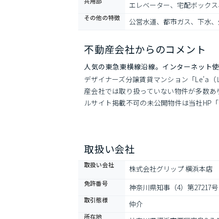
共用部
エレベーター、宅配ボックス
その他の特徴
公営水道、都市ガス、下水、
不動産会社からのコメント
人気の東急東横線沿線。インターネット
デザイナーズ分譲賃貸マンション「Le'a（
産会社では取り扱っていない物件が多数あ
ルサイト掲載不可の未公開物件は当社HP
取扱い会社
取扱い会社
株式会社グリップ 横浜本店
免許番号
神奈川県知事（4）第27217号
取引態様
仲介
所在地