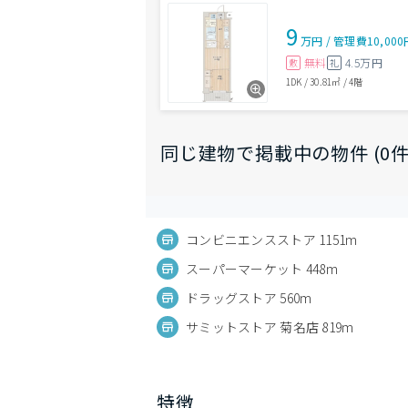
9
万円
/
管理費
10,00
無料
4.5万円
敷
礼
1DK
/
30.81㎡
/
4階
同じ建物で掲載中の物件 (0件
コンビニエンスストア 1151m
スーパーマーケット 448m
ドラッグストア 560m
サミットストア 菊名店 819m
特徴