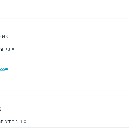
歩14分
菊名３丁目
000円
分
名３丁目８-１０