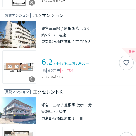
1K
/
35.39㎡
/
1階
丹羽マンション
賃貸マンション
都営三田線 / 蓮根駅 徒歩3分
築53年
/
5階建
東京都板橋区蓮根２丁目19-5
6.2
万円
/
管理費
3,000円
6.2万円
無料
敷
礼
2DK
/
35㎡
/
3階
エクセレントK
賃貸マンション
都営三田線 / 蓮根駅 徒歩11分
築39年
/
3階建
東京都板橋区蓮根１丁目