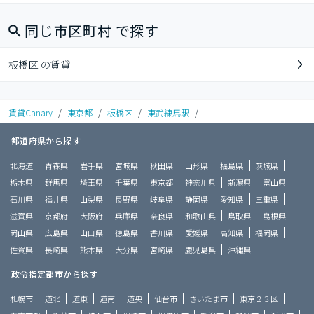
同じ市区町村 で探す
板橋区 の賃貸
賃貸Canary
/
東京都
/
板橋区
/
東武練馬駅
/
都道府県から探す
北海道
青森県
岩手県
宮城県
秋田県
山形県
福島県
茨城県
栃木県
群馬県
埼玉県
千葉県
東京都
神奈川県
新潟県
富山県
石川県
福井県
山梨県
長野県
岐阜県
静岡県
愛知県
三重県
滋賀県
京都府
大阪府
兵庫県
奈良県
和歌山県
鳥取県
島根県
岡山県
広島県
山口県
徳島県
香川県
愛媛県
高知県
福岡県
佐賀県
長崎県
熊本県
大分県
宮崎県
鹿児島県
沖縄県
政令指定都市から探す
札幌市
道北
道東
道南
道央
仙台市
さいたま市
東京２３区