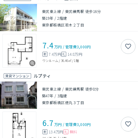
東武東上線 / 東武練馬駅 徒歩16分
築19年
/
2階建
東京都板橋区若木２丁目
7.4
万円
/
管理費
3,000円
7.4万円
14.8万円
敷
礼
ワンルーム
/
36.46㎡
/
1階
ルプティ
賃貸マンション
東武東上線 / 東武練馬駅 徒歩8分
築47年
/
3階建
東京都板橋区徳丸３丁目
6.7
万円
/
管理費
3,000円
13.4万円
無料
敷
礼