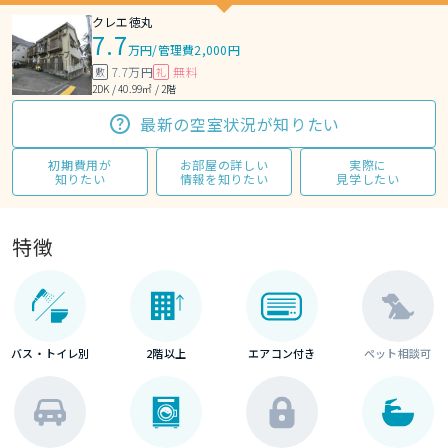
クレエ徳丸
7.7
万円
/
管理費2,000円
7.7万円
無料
敷
礼
2DK / 40.99㎡ / 2階
最新の空室状況が知りたい
初期費用が
お部屋の詳しい
実際に
知りたい
情報を知りたい
見学したい
特徴
バス・トイレ別
2階以上
エアコン付き
ペット相談可