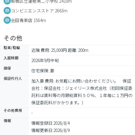
板橋区立蓮根第二小学校 2410m
コンビニエンスストア 2663m
会田青果店 1564m
その他
駐車/駐輪
近隣 費用: 25,000円 距離: 200m
入居時期
2026年9月中旬
損保
住宅保険: 要
保証代行人
加入要 費用: お気軽にお問い合わせください。　保証
会社：保証会社：ジェイリース株式会社（初回保証委
託料は賃料等の月額総賃料５０％、１年毎に１万円の
保証委託料がかかります。）　
その他費用
-
情報
情報登録日:
2026/8/4
情報更新日:
2026/8/9