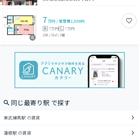
7
万円
/
管理費
2,000円
7万円
7万円
敷
礼
1DK
/
33㎡
/
3階
同じ最寄り駅 で探す
東武練馬駅 の賃貸
蓮根駅 の賃貸