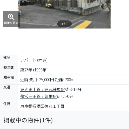
画像を拡大
1/6
建物
アパート (木造)
築年数
築27年 (1999年)
駐車場
近隣 費用: 25,000円 距離: 200m
交通
東武東上線 / 東武練馬駅
徒歩12分
都営三田線 / 蓮根駅
徒歩20分
住所
東京都板橋区徳丸１丁目
掲載中の物件(
1
件)