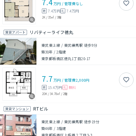
7.4
万円
/
管理費
なし
7.4万円
7.4万円
敷
礼
2K
/
35㎡
/
3階
リバティーライフ徳丸
賃貸アパート
東武東上線 / 東武練馬駅 徒歩9分
築38年
/
2階建
東京都板橋区徳丸1丁目20-17
7.7
万円
/
管理費
2,000円
15.4万円
無料
敷
礼
2DK
/
34.78㎡
/
2階
RTビル
賃貸マンション
東武東上線 / 東武練馬駅 徒歩19分
築46年
/
3階建
東京都板橋区上板橋２丁目3-3