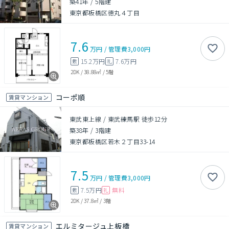
築41年
/
5階建
東京都板橋区徳丸４丁目
7.6
万円
/
管理費
3,000円
15.2万円
7.6万円
敷
礼
2DK
/
38.88㎡
/
5階
コーポ順
賃貸マンション
東武東上線 / 東武練馬駅 徒歩12分
築38年
/
3階建
東京都板橋区若木２丁目33-14
7.5
万円
/
管理費
3,000円
7.5万円
無料
敷
礼
2DK
/
37.8㎡
/
3階
エルミタージュ上板橋
賃貸マンション