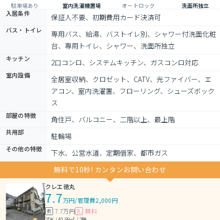
駐車場あり
室内洗濯機置場
オートロック
洗面所独立
入居条件
保証人不要、初期費用カード決済可
バス・トイレ
専用バス、給湯、バストイレ別、シャワー付洗面化粧
台、専用トイレ、シャワー、洗面所独立
キッチン
2口コンロ、システムキッチン、ガスコンロ対応
室内設備
全居室収納、クロゼット、CATV、光ファイバー、エ
アコン、室内洗濯置、フローリング、シューズボック
ス
部屋の特徴
角住戸、バルコニー、二階以上、最上階
共用部
駐輪場
その他の特徴
下水、公営水道、定期借家、都市ガス
無料で10秒! カンタンお問い合わせ
クレエ徳丸
7.7
万円
/
管理費2,000円
7.7万円
無料
敷
礼
2DK / 40.99㎡ / 2階