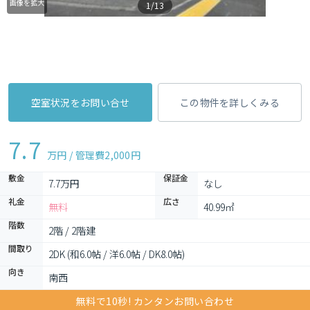
画像を拡大
1/13
空室状況をお問い合せ
この物件を詳しくみる
7.7
万円 / 管理費
2,000円
敷金
保証金
7.7万円
なし
礼金
広さ
無料
40.99㎡
階数
2階 / 2階建
間取り
2DK (和6.0帖 / 洋6.0帖 / DK8.0帖)
向き
南西
無料で10秒! カンタンお問い合わせ