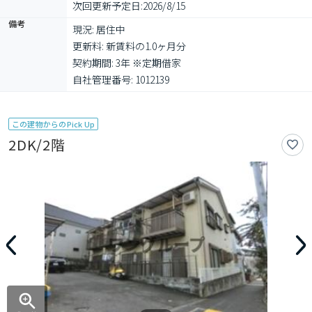
次回更新予定日:
2026/8/15
備考
現況: 居住中

更新料: 新賃料の1.0ヶ月分

契約期間: 3年 ※定期借家

自社管理番号: 1012139
この建物からのPick Up
2DK/2階