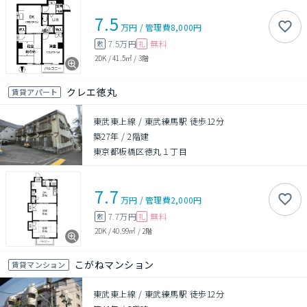
7.5
万円
/
管理費
8,000円
7.5万円
無料
敷
礼
2DK
/
41.5㎡
/
3階
クレエ徳丸
賃貸アパート
東武東上線 / 東武練馬駅 徒歩12分
築27年
/
2階建
東京都板橋区徳丸１丁目
7.7
万円
/
管理費
2,000円
7.7万円
無料
敷
礼
2DK
/
40.99㎡
/
2階
こがねマンション
賃貸マンション
東武東上線 / 東武練馬駅 徒歩12分