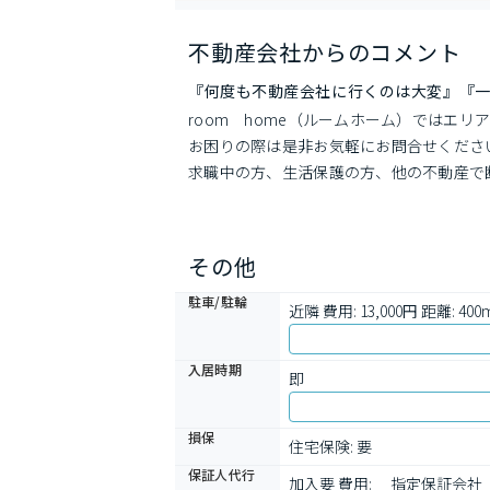
不動産会社からのコメント
『何度も不動産会社に行くのは大変』『
room　home（ルームホーム）ではエ
お困りの際は是非お気軽にお問合せくださ
求職中の方、生活保護の方、他の不動産で
その他
駐車/駐輪
近隣 費用: 13,000円 距離: 400
入居時期
即
損保
住宅保険: 要
保証人代行
加入要 費用: 　指定保証