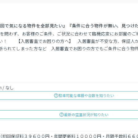
一回で気になる物件を全部見たい』『条件に合う物件が無い、見つけ
リアを問わず、お客様のご条件、ご状況に合わせて臨機応変にお部屋の
い！　　【入居審査でお困りの方へ】　入居審査が不安な方、保証人
断られてしまった方など　入居審査でお困りの方でもご条件に合う物
m / なし
駐車可能な車種や台数を知りたい
最新の空室状況が知りたい
会社（初回保証料３９６００円・年間更新料１００００円・月額手数料６６