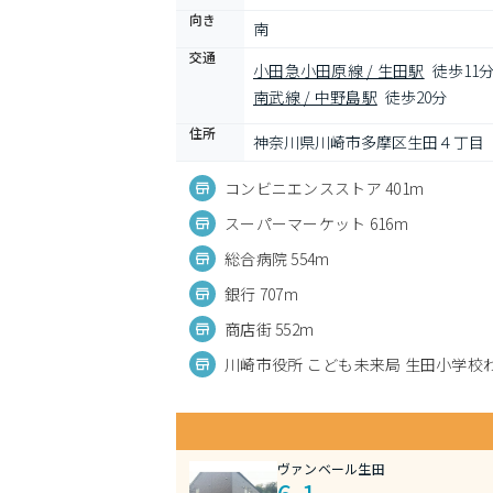
向き
南
交通
小田急小田原線 / 生田駅
徒歩11
南武線 / 中野島駅
徒歩20分
住所
神奈川県川崎市多摩区生田４丁目
コンビニエンスストア 401m
スーパーマーケット 616m
総合病院 554m
銀行 707m
商店街 552m
川崎市役所 こども未来局 生田小学校わ
ヴァンベール生田