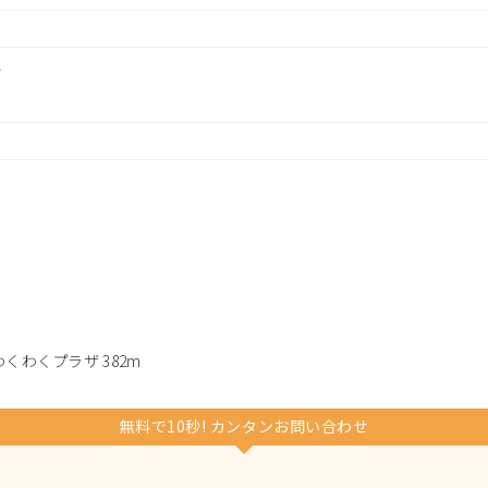
分
くわくプラザ 382m
無料で10秒! カンタンお問い合わせ