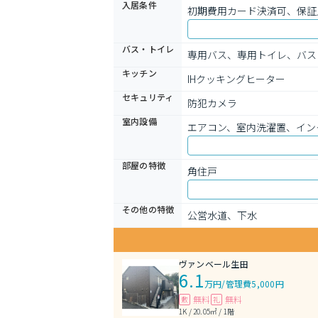
入居条件
初期費用カード決済可、保証
バス・トイレ
専用バス、専用トイレ、バス
キッチン
IHクッキングヒーター
セキュリティ
防犯カメラ
室内設備
エアコン、室内洗濯置、イン
部屋の特徴
角住戸
その他の特徴
公営水道、下水
ヴァンベール生田
6.1
万円
/
管理費5,000円
無料
無料
敷
礼
1K / 20.05㎡ / 1階