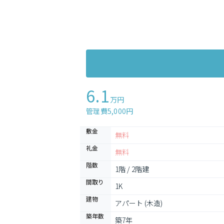
6.1
万円
管理費5,000円
敷金
無料
礼金
無料
階数
1階 / 2階建
間取り
1K
建物
アパート (木造)
築年数
築7年