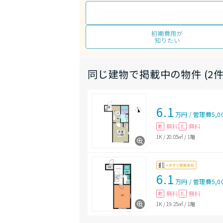
初期費用が
知りたい
同じ建物で掲載中の物件 (2件
6.1
万円
/
管理費
5,0
無料
無料
敷
礼
1K
/
20.05㎡
/
1階
6.1
万円
/
管理費
5,0
無料
無料
敷
礼
1K
/
19.25㎡
/
1階