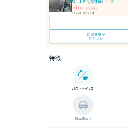
6.1
万円
/
管理費5,000円
無料
無料
敷
礼
1K / 20.05㎡ / 1階
初期費用が
知りたい
特徴
バス・トイレ別
駐車場あり