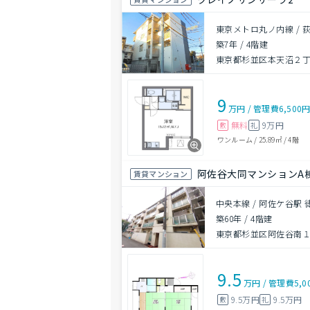
東京メトロ丸ノ内線 / 荻
築7年
/
4階建
東京都杉並区本天沼２
9
万円
/
管理費
6,500
無料
9万円
敷
礼
ワンルーム
/
25.89㎡
/
4階
阿佐谷大同マンションA
賃貸マンション
中央本線 / 阿佐ケ谷駅 
築60年
/
4階建
東京都杉並区阿佐谷南１丁
9.5
万円
/
管理費
5,0
9.5万円
9.5万円
敷
礼