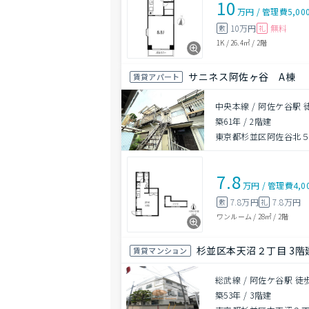
10
万円
/
管理費
5,00
10万円
無料
敷
礼
1K
/
26.4㎡
/
2階
サニネス阿佐ヶ谷 A棟
賃貸アパート
中央本線 / 阿佐ケ谷駅 
築61年
/
2階建
東京都杉並区阿佐谷北
7.8
万円
/
管理費
4,0
7.8万円
7.8万円
敷
礼
ワンルーム
/
28㎡
/
2階
杉並区本天沼２丁目 3階建
賃貸マンション
総武線 / 阿佐ケ谷駅 徒
築53年
/
3階建