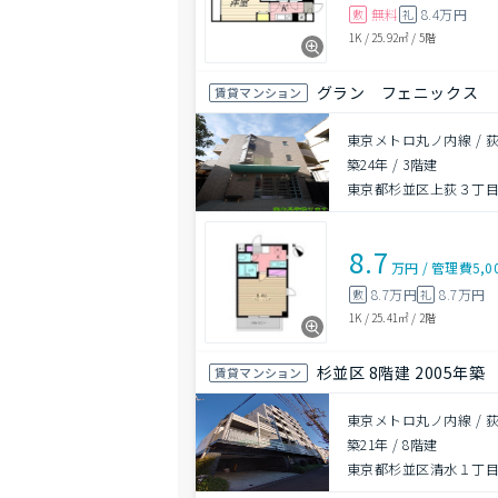
無料
8.4万円
敷
礼
1K
/
25.92㎡
/
5階
グラン フェニックス
賃貸マンション
東京メトロ丸ノ内線 / 荻
築24年
/
3階建
東京都杉並区上荻３丁目2
8.7
万円
/
管理費
5,0
8.7万円
8.7万円
敷
礼
1K
/
25.41㎡
/
2階
杉並区 8階建 2005年築
賃貸マンション
東京メトロ丸ノ内線 / 荻
築21年
/
8階建
東京都杉並区清水１丁目2