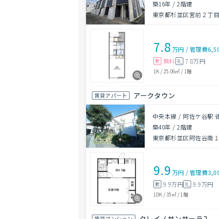
築16年
/
2階建
東京都杉並区宮前２丁目2
7.8
万円
/
管理費
6,5
無料
7.8万円
敷
礼
1K
/
25.06㎡
/
1階
アークタウン
賃貸アパート
中央本線 / 阿佐ケ谷駅 
築40年
/
2階建
東京都杉並区阿佐谷南１丁
9.9
万円
/
管理費
3,0
9.9万円
9.9万円
敷
礼
1DK
/
35㎡
/
1階
クレイノサンサーラ2
賃貸マンション