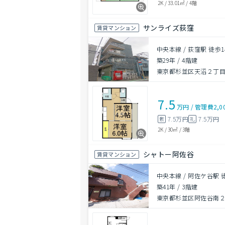
2K
/
33.01㎡
/
4階
サンライズ荻窪
賃貸マンション
中央本線 / 荻窪駅 徒歩1
築29年
/
4階建
東京都杉並区天沼２丁
7.5
万円
/
管理費
2,0
7.5万円
7.5万円
敷
礼
2K
/
30㎡
/
3階
シャトー阿佐谷
賃貸マンション
中央本線 / 阿佐ケ谷駅 
築41年
/
3階建
東京都杉並区阿佐谷南２丁