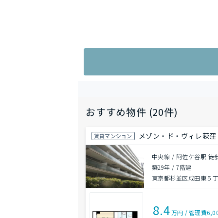
おすすめ物件 (20件)
メゾン・ド・ヴィレ荻窪
賃貸マンション
中央線 / 阿佐ケ谷駅 徒
築29年
/
7階建
東京都杉並区成田東５
8.4
万円
/
管理費
6,0