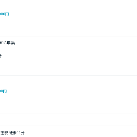
000円
007年築
分
目
00円
窪駅 徒歩19分