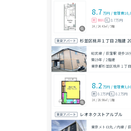
8.7
万円
/
管理費
10,
無料
8.7万円
敷
礼
1K
/
24.43㎡
/
5階
杉並区桃井１丁目 2階建 2
賃貸アパート
総武線 / 荻窪駅 徒歩16
築19年
/
2階建
東京都杉並区桃井１丁
8.2
万円
/
管理費
3,0
8.2万円
8.2万円
敷
礼
1K
/
28.98㎡
/
1階
レオネクストアルブル
賃貸アパート
東京メトロ丸ノ内線 / 荻