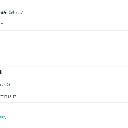
窪駅 徒歩20分
丁目
円
棟
徒歩9分
目15-17
00円