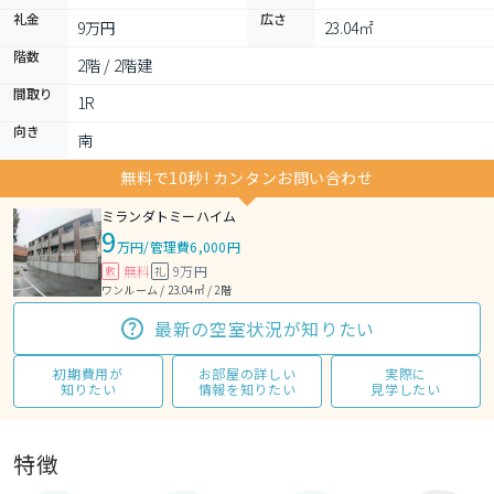
礼金
広さ
9万円
23.04㎡
階数
2階 / 2階建
間取り
1R 
向き
南
無料で10秒! カンタンお問い合わせ
ミランダトミーハイム
9
万円
/
管理費6,000円
無料
9万円
敷
礼
ワンルーム / 23.04㎡ / 2階
最新の空室状況が知りたい
初期費用が
お部屋の詳しい
実際に
知りたい
情報を知りたい
見学したい
特徴