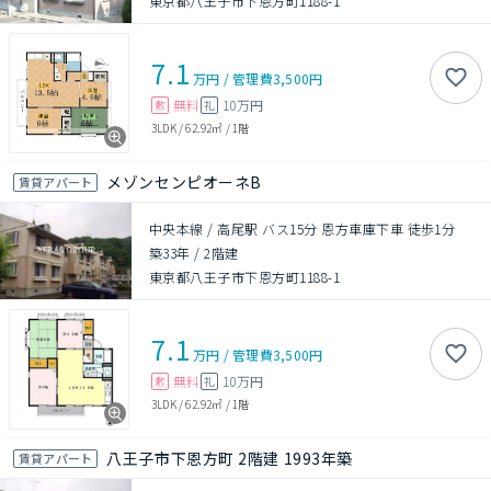
東京都八王子市下恩方町1188-1
7.1
万円
/
管理費
3,500円
無料
10万円
敷
礼
3LDK
/
62.92㎡
/
1階
メゾンセンピオーネB
賃貸アパート
中央本線 / 高尾駅 バス15分 恩方車庫下車 徒歩1分
築33年
/
2階建
東京都八王子市下恩方町1188-1
7.1
万円
/
管理費
3,500円
無料
10万円
敷
礼
3LDK
/
62.92㎡
/
1階
八王子市下恩方町 2階建 1993年築
賃貸アパート