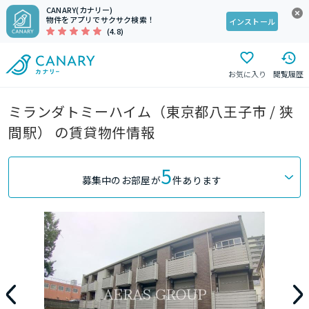
CANARY(カナリー)
物件をアプリでサクサク検索！
インストール
(4.8)
お気に入り
閲覧履歴
ミランダトミーハイム（東京都八王子市 / 狭
間駅） の賃貸物件情報
5
募集中のお部屋が
件あります