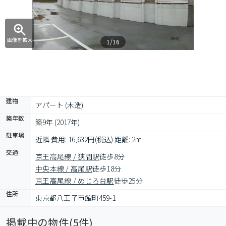
画像を拡大
1/16
建物
アパート (木造)
築年数
築9年 (2017年)
駐車場
近隣 費用: 16,632円(税込) 距離: 2m
交通
京王高尾線 / 狭間駅
徒歩8分
中央本線 / 高尾駅
徒歩18分
京王高尾線 / めじろ台駅
徒歩25分
住所
東京都八王子市館町459-1
掲載中の物件(
5
件)