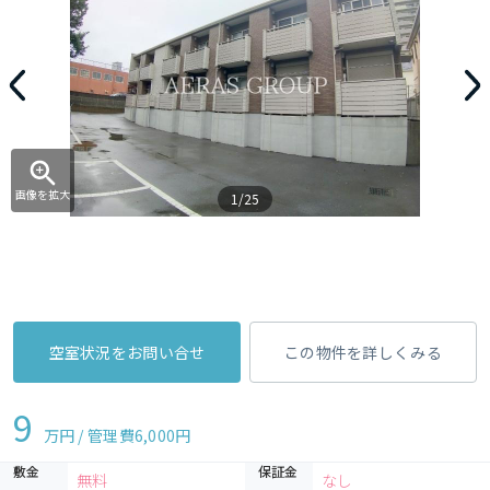
画像を拡大
1/25
空室状況をお問い合せ
この物件を詳しくみる
9
万円 / 管理費
6,000円
敷金
保証金
無料
なし