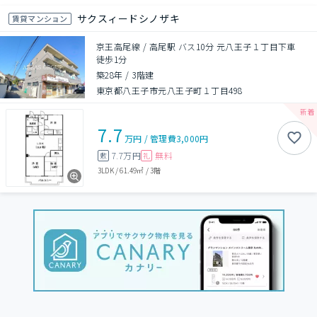
サクスィードシノザキ
賃貸マンション
京王高尾線 / 高尾駅 バス10分 元八王子１丁目下車
徒歩1分
築28年
/
3階建
東京都八王子市元八王子町１丁目498
7.7
万円
/
管理費
3,000円
7.7万円
無料
敷
礼
3LDK
/
61.49㎡
/
3階