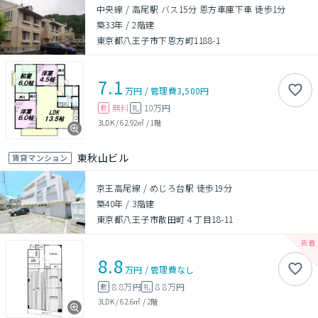
中央線 / 高尾駅 バス15分 恩方車庫下車 徒歩1分
築33年
/
2階建
東京都八王子市下恩方町1188-1
7.1
万円
/
管理費
3,500円
無料
10万円
敷
礼
3LDK
/
62.92㎡
/
1階
東秋山ビル
賃貸マンション
京王高尾線 / めじろ台駅 徒歩19分
築40年
/
3階建
東京都八王子市散田町４丁目18-11
8.8
万円
/
管理費
なし
8.8万円
8.8万円
敷
礼
3LDK
/
62.6㎡
/
2階