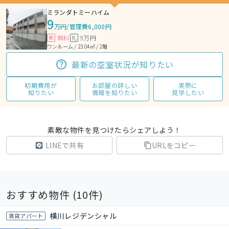
ミランダトミーハイム
9
万円
/
管理費6,000円
無料
9万円
敷
礼
ワンルーム / 23.04㎡ / 2階
最新の空室状況が知りたい
初期費用が
お部屋の詳しい
実際に
知りたい
情報を知りたい
見学したい
素敵な物件を見つけたらシェアしよう！
LINEで共有
URLをコピー
おすすめ物件 (
10
件)
横川レジデンシャル
賃貸アパート