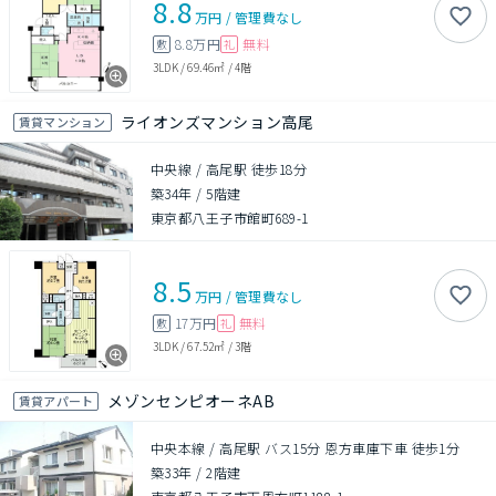
8.8
万円
/
管理費
なし
8.8万円
無料
敷
礼
3LDK
/
69.46㎡
/
4階
ライオンズマンション高尾
賃貸マンション
中央線 / 高尾駅 徒歩18分
築34年
/
5階建
東京都八王子市館町689-1
8.5
万円
/
管理費
なし
17万円
無料
敷
礼
3LDK
/
67.52㎡
/
3階
メゾンセンピオーネAB
賃貸アパート
中央本線 / 高尾駅 バス15分 恩方車庫下車 徒歩1分
築33年
/
2階建