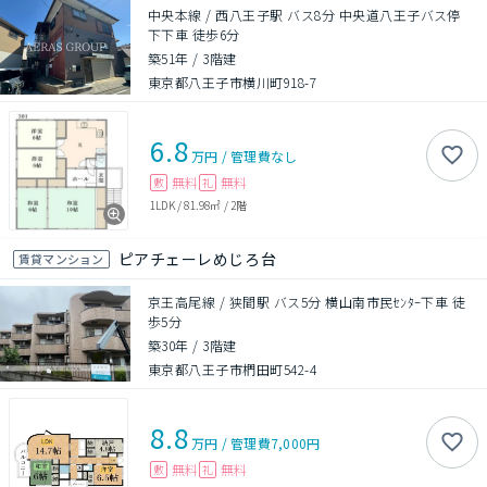
中央本線 / 西八王子駅 バス8分 中央道八王子バス停
下下車 徒歩6分
築51年
/
3階建
東京都八王子市横川町918-7
6.8
万円
/
管理費
なし
無料
無料
敷
礼
1LDK
/
81.98㎡
/
2階
ピアチェーレめじろ台
賃貸マンション
京王高尾線 / 狭間駅 バス5分 横山南市民ｾﾝﾀｰ下車 徒
歩5分
築30年
/
3階建
東京都八王子市椚田町542-4
8.8
万円
/
管理費
7,000円
無料
無料
敷
礼