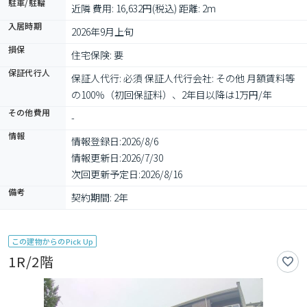
駐車/駐輪
近隣 費用: 16,632円(税込) 距離: 2m
入居時期
2026年9月上旬
損保
住宅保険: 要
保証代行人
保証人代行: 必須 保証人代行会社: その他 月額賃料等
の100％（初回保証料）、2年目以降は1万円/年
その他費用
-
情報
情報登録日:
2026/8/6
情報更新日:
2026/7/30
次回更新予定日:
2026/8/16
備考
契約期間: 2年
この建物からのPick Up
1R/2階