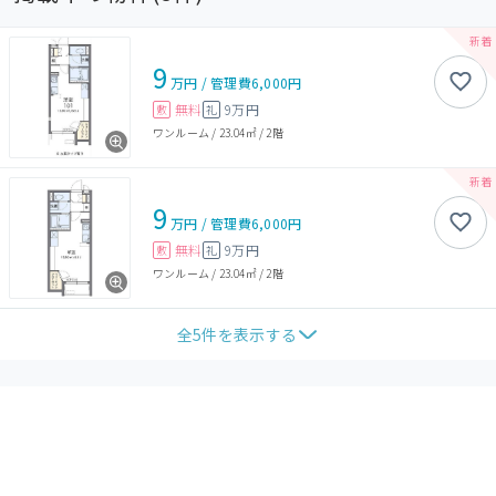
9
万円
/
管理費
6,000円
無料
9万円
敷
礼
ワンルーム
/
23.04㎡
/
2階
9
万円
/
管理費
6,000円
無料
9万円
敷
礼
ワンルーム
/
23.04㎡
/
2階
全
5
件を表示する