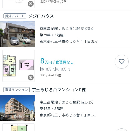
2LDK
/
76.09㎡
/
3階
メジロハウス
賃貸アパート
京王高尾線 / めじろ台駅 徒歩8分
築29年
/
2階建
東京都八王子市めじろ台４丁目31-7
8
万円
/
管理費
なし
8万円
8万円
敷
礼
2DK
/
76㎡
/
2階
京王めじろ台マンションD棟
賃貸マンション
京王高尾線 / めじろ台駅 徒歩1分
築46年
/
5階建
東京都八王子市めじろ台１丁目1-1