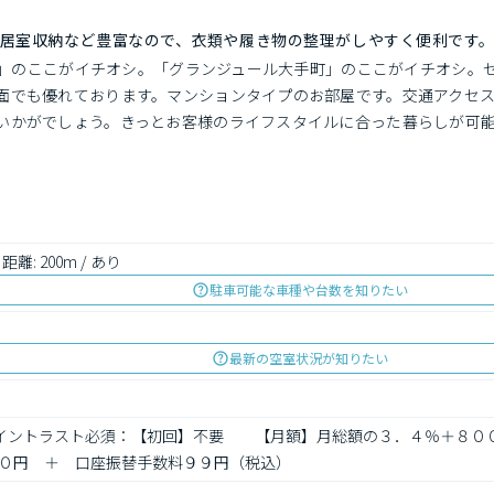
居室収納など豊富なので、衣類や履き物の整理がしやすく便利です
手町」のここがイチオシ。「グランジュール大手町」のここがイチオシ。
面でも優れております。マンションタイプのお部屋です。交通アクセ
いかがでしょう。きっとお客様のライフスタイルに合った暮らしが可
 距離: 200m / あり
駐車可能な車種や台数を知りたい
最新の空室状況が知りたい
ト　イントラスト必須：【初回】不要　　【月額】月総額の３．４％＋８
０円　＋　口座振替手数料９９円（税込）