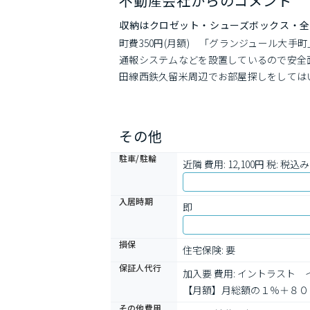
不動産会社からのコメント
収納はクロゼット・シューズボックス・全
町費350円(月額)　「グランジュール大
通報システムなどを設置しているので安全
田線西鉄久留米周辺でお部屋探しをしては
その他
駐車/駐輪
近隣 費用: 12,100円 税: 税込み
入居時期
即
損保
住宅保険: 要
保証人代行
加入要 費用: イントラス
【月額】月総額の１％＋８０
その他費用