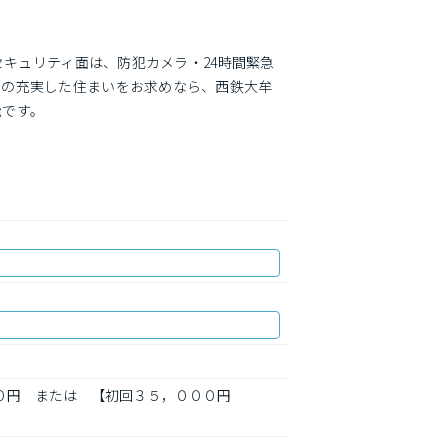
。
セキュリティ面は、防犯カメラ・24時間緊急
スの充実した住まいをお求めなら、西鉄大牟
能です。
００円　または　【初回３５，０００円　　