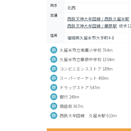
向き
北西
交通
西鉄天神大牟田線 / 西鉄久留米駅
西鉄天神大牟田線 / 櫛原駅
徒歩1
住所
福岡県久留米市大手町4-8
久留米市立南薫小学校 764m
久留米市立櫛原中学校 1354m
コンビニエンスストア 189m
スーパーマーケット 459m
ドラッグストア 547m
銀行 249m
商店街 367m
西鉄大牟田線 久留米駅 613m