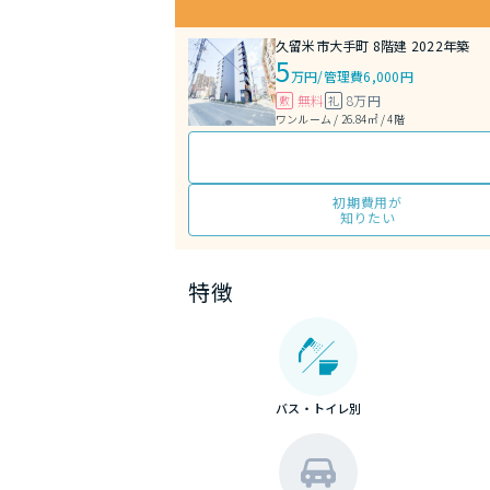
久留米市大手町 8階建 2022年築
5
万円
/
管理費6,000円
無料
8万円
敷
礼
ワンルーム / 26.84㎡ / 4階
初期費用が
知りたい
特徴
バス・トイレ別