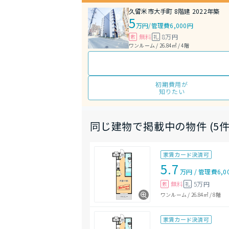
久留米市大手町 8階建 2022年築
5
万円
/
管理費6,000円
無料
8万円
敷
礼
ワンルーム / 26.84㎡ / 4階
初期費用が
知りたい
同じ建物で掲載中の物件 (5件
家賃カード決済可
5.7
万円
/
管理費
6,0
無料
5万円
敷
礼
ワンルーム
/
26.84㎡
/
8階
家賃カード決済可