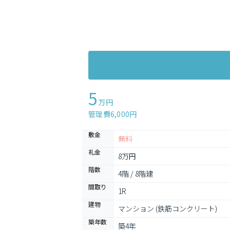
5
万円
管理費6,000円
敷金
無料
礼金
8万円
階数
4階 / 8階建
間取り
1R
建物
マンション (鉄筋コンクリート)
築年数
築4年