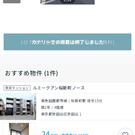
1分で完了!空室状況をお問い合わせ(無料)
カナリーでの掲載は終了しました
おすすめ物件 (1件)
ルミークアン桜新町ノース
賃貸マンション
東急田園都市線 / 桜新町駅 徒歩15分
築2年
/
4階建
東京都世田谷区世田谷１
24