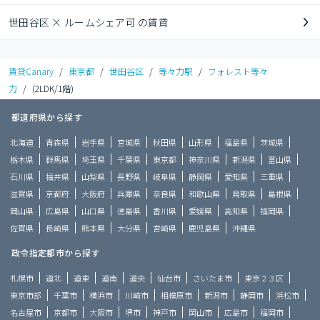
世田谷区 × ルームシェア可 の賃貸
賃貸Canary
/
東京都
/
世田谷区
/
等々力駅
/
フォレスト等々
力
/
(2LDK/1階)
都道府県から探す
北海道
青森県
岩手県
宮城県
秋田県
山形県
福島県
茨城県
栃木県
群馬県
埼玉県
千葉県
東京都
神奈川県
新潟県
富山県
石川県
福井県
山梨県
長野県
岐阜県
静岡県
愛知県
三重県
滋賀県
京都府
大阪府
兵庫県
奈良県
和歌山県
鳥取県
島根県
岡山県
広島県
山口県
徳島県
香川県
愛媛県
高知県
福岡県
佐賀県
長崎県
熊本県
大分県
宮崎県
鹿児島県
沖縄県
政令指定都市から探す
札幌市
道北
道東
道南
道央
仙台市
さいたま市
東京２３区
東京市部
千葉市
横浜市
川崎市
相模原市
新潟市
静岡市
浜松市
名古屋市
京都市
大阪市
堺市
神戸市
岡山市
広島市
福岡市