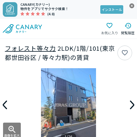
CANARY(カナリー)
物件をアプリでサクサク検索！
インストール
(4.8)
お気に入り
閲覧履歴
フォレスト等々力
2LDK/1階/101(東京
都世田谷区 / 等々力駅)の賃貸
画像を拡大
1/26