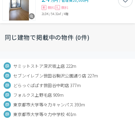
万円
/
管理費
20,000円
無料
無料
敷
礼
2LDK
/
54.32㎡
/
4階
同じ建物で掲載中の物件 (0件)
サミットストア深沢坂上店 222m
セブンイレブン世田谷駒沢公園通り店 227m
どらっぐぱぱす世田谷中町店 377m
フォルクス上野毛店 909m
東京都市大学等々力キャンパス 393m
東京都市大学等々力中学校 401m