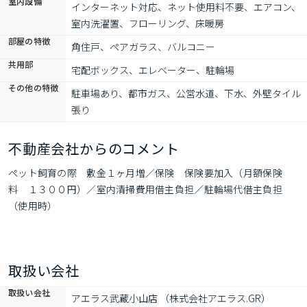
室内設備
インターネット対応、ネット使用料不要、エアコン、
室内洗濯置、フローリング、床暖房
部屋の特徴
角住戸、ペアガラス、バルコニー
共用部
宅配ボックス、エレベーター、駐輪場
その他の特徴
駐車場あり、都市ガス、公営水道、下水、外壁タイル
張り
不動産会社からのコメント
ペット飼育の際　敷金１ヶ月増／保険　保険要加入（月額保険
料　１３００円）／室内清掃費用借主負担／駐輪場代借主負担
（使用時）
取扱い会社
取扱い会社
アエラス武蔵小山店 （株式会社アエラス.GR）