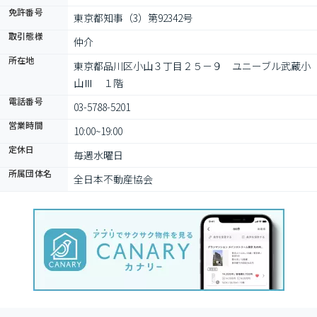
免許番号
東京都知事（3）第92342号
取引態様
仲介
所在地
東京都品川区小山３丁目２５－９　ユニーブル武蔵小
山Ⅲ　１階
電話番号
03-5788-5201
営業時間
10:00~19:00
定休日
毎週水曜日
所属団体名
全日本不動産協会