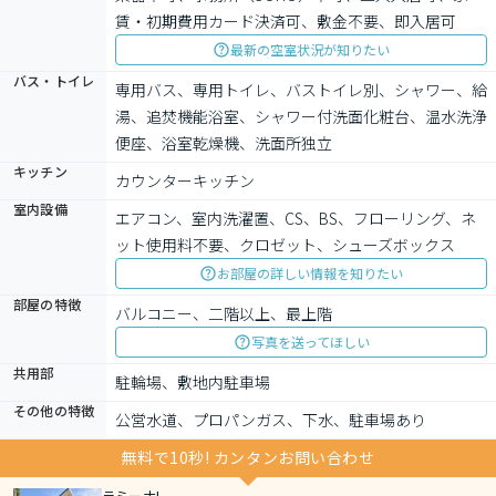
賃・初期費用カード決済可、敷金不要、即入居可
最新の空室状況が知りたい
バス・トイレ
専用バス、専用トイレ、バストイレ別、シャワー、給
湯、追焚機能浴室、シャワー付洗面化粧台、温水洗浄
便座、浴室乾燥機、洗面所独立
キッチン
カウンターキッチン
室内設備
エアコン、室内洗濯置、CS、BS、フローリング、ネ
ット使用料不要、クロゼット、シューズボックス
お部屋の詳しい情報を知りたい
部屋の特徴
バルコニー、二階以上、最上階
写真を送ってほしい
共用部
駐輪場、敷地内駐車場
その他の特徴
公営水道、プロパンガス、下水、駐車場あり
無料で10秒! カンタンお問い合わせ
ラミーナI