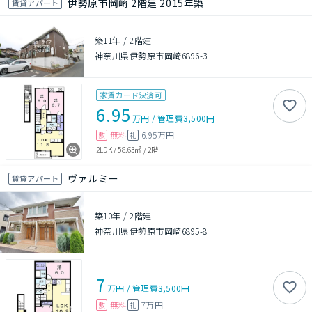
伊勢原市岡崎 2階建 2015年築
賃貸アパート
築11年
/
2階建
神奈川県伊勢原市岡崎6896-3
家賃カード決済可
6.95
万円
/
管理費
3,500円
無料
6.95万円
敷
礼
2LDK
/
58.63㎡
/
2階
ヴァルミー
賃貸アパート
築10年
/
2階建
神奈川県伊勢原市岡崎6895-8
7
万円
/
管理費
3,500円
無料
7万円
敷
礼