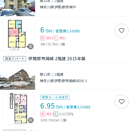
築32年
/
2階建
神奈川県伊勢原市神戸
6
万円
/
管理費
5,000円
無料
無料
敷
礼
3DK
/
51.76㎡
/
2階
伊勢原市岡崎 2階建 2015年築
賃貸アパート
築11年
/
2階建
神奈川県伊勢原市岡崎6896-3
家賃カード決済可
6.95
万円
/
管理費
3,500円
無料
6.95万円
敷
礼
2LDK
/
58.63㎡
/
2階