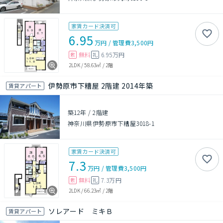
家賃カード決済可
6.95
万円
/
管理費
3,500円
無料
6.95万円
敷
礼
2LDK
/
58.63㎡
/
2階
伊勢原市下糟屋 2階建 2014年築
賃貸アパート
築12年
/
2階建
神奈川県伊勢原市下糟屋3018-1
家賃カード決済可
7.3
万円
/
管理費
3,500円
無料
7.3万円
敷
礼
2LDK
/
66.23㎡
/
2階
ソレアード ミキＢ
賃貸アパート