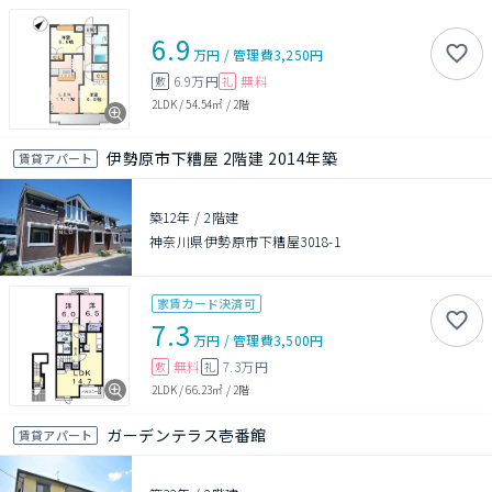
6.9
万円
/
管理費
3,250円
6.9万円
無料
敷
礼
2LDK
/
54.54㎡
/
2階
伊勢原市下糟屋 2階建 2014年築
賃貸アパート
築12年
/
2階建
神奈川県伊勢原市下糟屋3018-1
家賃カード決済可
7.3
万円
/
管理費
3,500円
無料
7.3万円
敷
礼
2LDK
/
66.23㎡
/
2階
ガーデンテラス壱番館
賃貸アパート