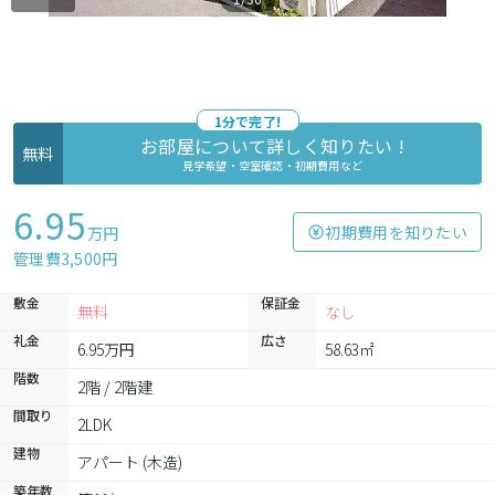
1分で完了!
お部屋について詳しく知りたい !
無料
見学希望・空室確認・初期費用など
6.95
初期費用を知りたい
万円
管理費3,500円
敷金
保証金
無料
なし
礼金
広さ
6.95万円
58.63㎡
階数
2階 / 2階建
間取り
2LDK
建物
アパート (木造)
築年数