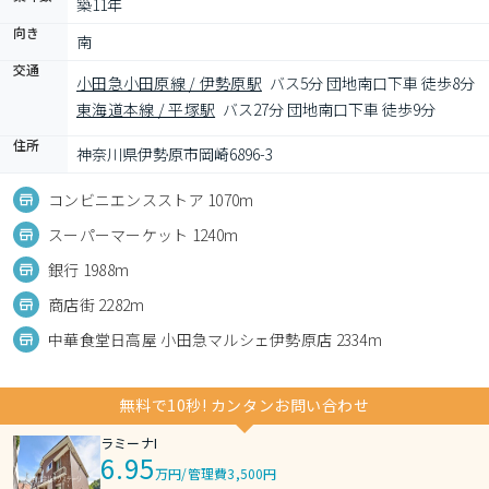
築11年
向き
南
交通
小田急小田原線 / 伊勢原駅
バス5分 団地南口下車 徒歩8分
東海道本線 / 平塚駅
バス27分 団地南口下車 徒歩9分
住所
神奈川県伊勢原市岡崎6896-3
コンビニエンスストア 1070m
スーパーマーケット 1240m
銀行 1988m
商店街 2282m
中華食堂日高屋 小田急マルシェ伊勢原店 2334m
無料で10秒! カンタンお問い合わせ
ラミーナI
6.95
万円
/
管理費3,500円