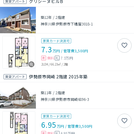
グリシーヌヒルＢ
賃貸アパート
築12年
/
2階建
神奈川県伊勢原市下糟屋3018-1
家賃カード決済可
7.3
万円
/
管理費
3,500円
無料
7.3万円
敷
礼
2LDK
/
66.23㎡
/
2階
伊勢原市岡崎 2階建 2015年築
賃貸アパート
築11年
/
2階建
神奈川県伊勢原市岡崎6896-3
家賃カード決済可
6.95
万円
/
管理費
3,500円
無料
6.95万円
敷
礼