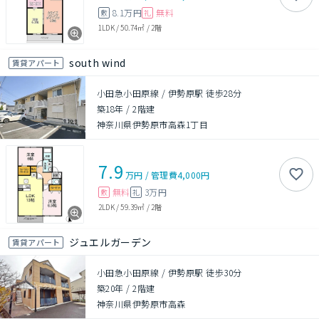
8.1万円
無料
敷
礼
1LDK
/
50.74㎡
/
2階
south wind
賃貸アパート
小田急小田原線 / 伊勢原駅 徒歩28分
築18年
/
2階建
神奈川県伊勢原市高森1丁目
7.9
万円
/
管理費
4,000円
無料
3万円
敷
礼
2LDK
/
59.39㎡
/
2階
ジュエルガーデン
賃貸アパート
小田急小田原線 / 伊勢原駅 徒歩30分
築20年
/
2階建
神奈川県伊勢原市高森