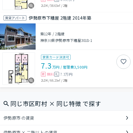
2LDK
/
58.63㎡
/
2階
伊勢原市下糟屋 2階建 2014年築
賃貸アパート
築12年
/
2階建
神奈川県伊勢原市下糟屋3018-1
家賃カード決済可
7.3
万円
/
管理費
3,500円
無料
7.3万円
敷
礼
2LDK
/
66.23㎡
/
2階
同じ市区町村 × 同じ特徴 で探す
伊勢原市 の賃貸
伊勢原市 × 二階以上 の賃貸