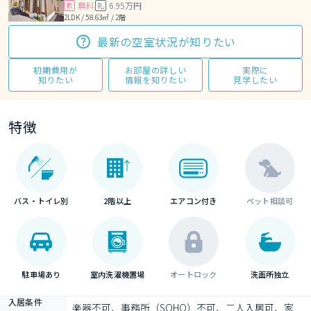
無料
6.95万円
敷
礼
2LDK / 58.63㎡ / 2階
最新の空室状況が知りたい
初期費用が
お部屋の詳しい
実際に
知りたい
情報を知りたい
見学したい
特徴
バス・トイレ別
2階以上
エアコン付き
ペット相談可
駐車場あり
室内洗濯機置場
オートロック
洗面所独立
入居条件
楽器不可、事務所（SOHO）不可、二人入居可、家