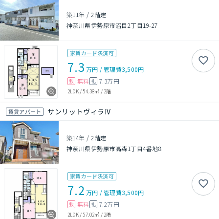
築11年
/
2階建
神奈川県伊勢原市沼目2丁目19-27
家賃カード決済可
7.3
万円
/
管理費
3,500円
無料
7.3万円
敷
礼
2LDK
/
54.38㎡
/
2階
サンリットヴィラIV
賃貸アパート
築14年
/
2階建
神奈川県伊勢原市高森1丁目4番地8
家賃カード決済可
7.2
万円
/
管理費
3,500円
無料
7.2万円
敷
礼
2LDK
/
57.02㎡
/
2階