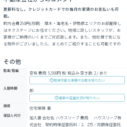
更新料なし。クレジットカードでの毎月の家賃のお支払いも可
能。
町内会費250円(月額)　厚木・海老名・伊勢原エリアのお部屋探し
はネクステージにお任せください。地域に詳しいスタッフが、お
客様がご納得のいくまでご対応致します。また、他社様で気にな
る物件がございましたら、まとめてご紹介することも可能ですの
でお気軽にお問合せ下さいませ。お部屋探しというお客様の新生
活の手助けを全力でサポート致します。
その他
駐車/駐輪
空有 費用: 5,500円 税: 税込み 空き数: 2 / あり
駐車可能な車種や台数を知りたい
入居時期
即
最新の空室状況が知りたい
損保
住宅保険: 要
保証人代行
加入要 会社名: ハウスリーブ 費用: 　ハウスリーブ株
式会社　契約時保証委託料：2．2万／月額保証委託