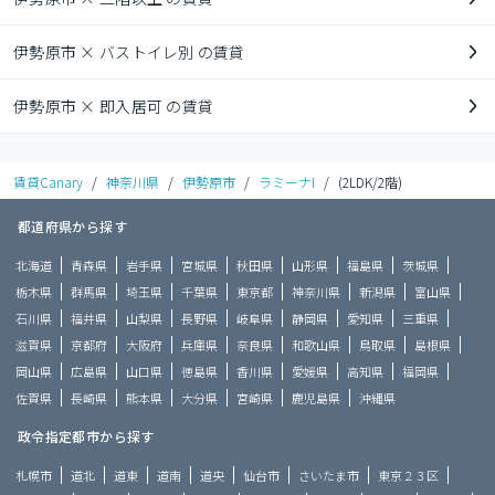
伊勢原市 × バストイレ別 の賃貸
伊勢原市 × 即入居可 の賃貸
賃貸Canary
/
神奈川県
/
伊勢原市
/
ラミーナI
/
(2LDK/2階)
都道府県から探す
北海道
青森県
岩手県
宮城県
秋田県
山形県
福島県
茨城県
栃木県
群馬県
埼玉県
千葉県
東京都
神奈川県
新潟県
富山県
石川県
福井県
山梨県
長野県
岐阜県
静岡県
愛知県
三重県
滋賀県
京都府
大阪府
兵庫県
奈良県
和歌山県
鳥取県
島根県
岡山県
広島県
山口県
徳島県
香川県
愛媛県
高知県
福岡県
佐賀県
長崎県
熊本県
大分県
宮崎県
鹿児島県
沖縄県
政令指定都市から探す
札幌市
道北
道東
道南
道央
仙台市
さいたま市
東京２３区