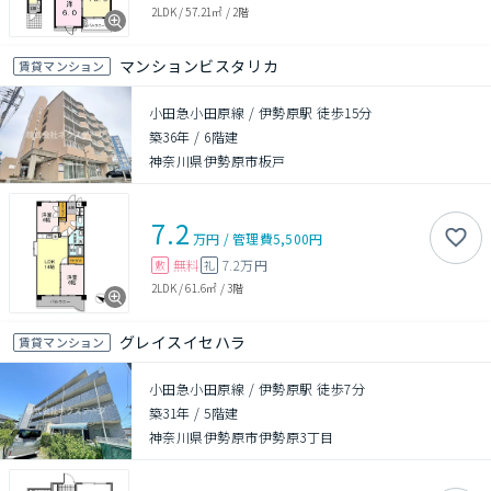
2LDK
/
57.21㎡
/
2階
マンションビスタリカ
賃貸マンション
小田急小田原線 / 伊勢原駅 徒歩15分
築36年
/
6階建
神奈川県伊勢原市板戸
7.2
万円
/
管理費
5,500円
無料
7.2万円
敷
礼
2LDK
/
61.6㎡
/
3階
グレイスイセハラ
賃貸マンション
小田急小田原線 / 伊勢原駅 徒歩7分
築31年
/
5階建
神奈川県伊勢原市伊勢原3丁目