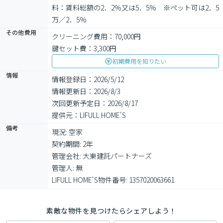
料：賃料総額の2．2％又は5．5％　※ペット可は2．5
万／2．5％
その他費用
クリーニング費用：70,000円
鍵セット費：3,300円
初期費用を知りたい
情報
情報登録日：2026/5/12
情報更新日：2026/8/3
次回更新予定日：2026/8/17
提供元：LIFULL HOME'S
備考
現況: 空家

契約期間: 2年

管理会社: 大東建託パートナーズ

管理人: 無

LIFULL HOME'S物件番号: 1357020063661
素敵な物件を見つけたらシェアしよう！