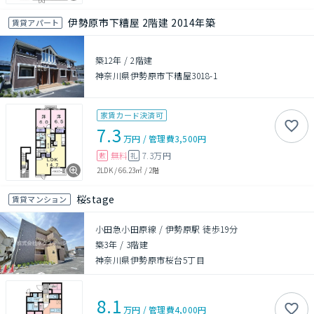
伊勢原市下糟屋 2階建 2014年築
賃貸アパート
築12年
/
2階建
神奈川県伊勢原市下糟屋3018-1
家賃カード決済可
7.3
万円
/
管理費
3,500円
無料
7.3万円
敷
礼
2LDK
/
66.23㎡
/
2階
桜stage
賃貸マンション
小田急小田原線 / 伊勢原駅 徒歩19分
築3年
/
3階建
神奈川県伊勢原市桜台5丁目
8.1
万円
/
管理費
4,000円