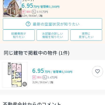
6.95
万円
/
管理費3,500円
無料
6.95万円
敷
礼
2LDK / 58.63㎡ / 2階
最新の空室状況が知りたい
初期費用が
お部屋の詳しい
実際に
知りたい
情報を知りたい
見学したい
同じ建物で掲載中の物件 (1件)
6.95
万円
/
管理費
3,500円
無料
9.4万円
敷
礼
2LDK
/
58.63㎡
/
2階
不動産会社からのコメント