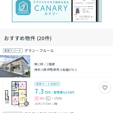
おすすめ物件 (20件)
グラン・フルール
賃貸アパート
築13年
/
2階建
神奈川県伊勢原市上粕屋476-3
家賃カード決済可
7.3
万円
/
管理費
4,600円
無料
7.3万円
敷
礼
2LDK
/
57.63㎡
/
2階