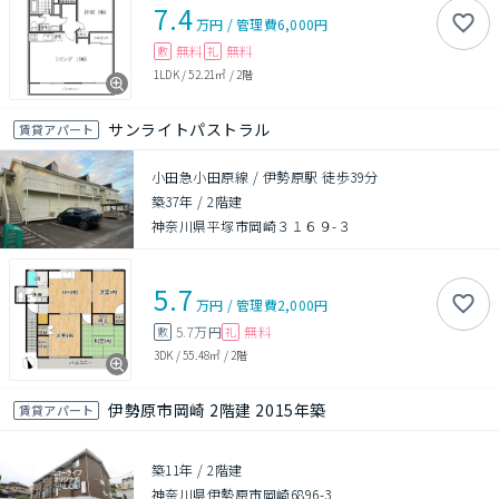
7.4
万円
/
管理費
6,000円
無料
無料
敷
礼
1LDK
/
52.21㎡
/
2階
サンライトパストラル
賃貸アパート
小田急小田原線 / 伊勢原駅 徒歩39分
築37年
/
2階建
神奈川県平塚市岡崎３１６９-３
5.7
万円
/
管理費
2,000円
5.7万円
無料
敷
礼
3DK
/
55.48㎡
/
2階
伊勢原市岡崎 2階建 2015年築
賃貸アパート
築11年
/
2階建
神奈川県伊勢原市岡崎6896-3