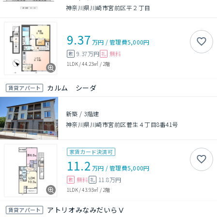
神奈川県川崎市宮前区平２丁目
9.37
万円
/
管理費
5,000円
9.37万円
無料
敷
礼
1LDK
/
44.23㎡
/
2階
カルム シーダ
賃貸アパート
新築
/
3階建
神奈川県川崎市宮前区菅生４丁目8番41号
家賃カード決済可
11.2
万円
/
管理費
5,000円
無料
11.8万円
敷
礼
1LDK
/
43.93㎡
/
2階
アトリオみなみだいらⅤ
賃貸アパート