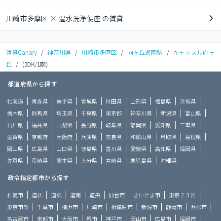
川崎市多摩区 × 温水洗浄便座 の賃貸
賃貸Canary
/
神奈川県
/
川崎市多摩区
/
向ヶ丘遊園駅
/
キャッスル向ヶ
丘
/
(3DK/1階)
都道府県から探す
北海道
青森県
岩手県
宮城県
秋田県
山形県
福島県
茨城県
栃木県
群馬県
埼玉県
千葉県
東京都
神奈川県
新潟県
富山県
石川県
福井県
山梨県
長野県
岐阜県
静岡県
愛知県
三重県
滋賀県
京都府
大阪府
兵庫県
奈良県
和歌山県
鳥取県
島根県
岡山県
広島県
山口県
徳島県
香川県
愛媛県
高知県
福岡県
佐賀県
長崎県
熊本県
大分県
宮崎県
鹿児島県
沖縄県
政令指定都市から探す
札幌市
道北
道東
道南
道央
仙台市
さいたま市
東京２３区
東京市部
千葉市
横浜市
川崎市
相模原市
新潟市
静岡市
浜松市
名古屋市
京都市
大阪市
堺市
神戸市
岡山市
広島市
福岡市