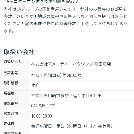
TVモニターホン付きで防犯面も安心♪
当社はJAグループの不動産屋さんです！弊社のみ募集のお部屋も
多数ございます！地域の情報や条件交渉などお部屋探しはお任せ
ください！室内画像や物件資料等多数ご用意してお待ちしており
ます。
取扱い会社
取扱い会社
株式会社アメニティーハウジング 稲田堤店
免許番号
神奈川県知事 (3) 第28105号
取引態様
仲介
所在地
神奈川県川崎市多摩区菅２丁目4-1-2F
電話番号
044-945-1722
営業時間
10:00~18:00
定休日
毎週水曜日、第1、3火曜日（年末年始休暇）
所属団体名