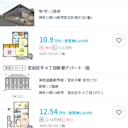
築7年
/
2階建
神奈川県川崎市宮前区南平台2番1
10.9
万円
/
管理費
6,000円
無料
21.8万円
敷
礼
1LDK
/
43.71㎡
/
1階
宮前区平４丁目新築アパート（仮
賃貸アパート
東急田園都市線 / 宮前平駅 徒歩27分
新築
/
2階建
神奈川県川崎市 宮前区平４丁目1079-1
12.54
万円
/
管理費
6,000円
12.54万円
無料
敷
礼
2LDK
/
58.17㎡
/
2階