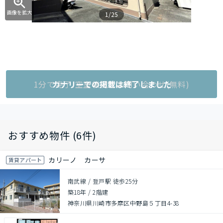
画像を拡大
1/25
1分で完了!空室状況をお問い合わせ(無料)
カナリーでの掲載は終了しました
おすすめ物件 (6件)
カリーノ カーサ
賃貸アパート
南武線 / 登戸駅 徒歩25分
築18年
/
2階建
神奈川県川崎市多摩区中野島５丁目4-38