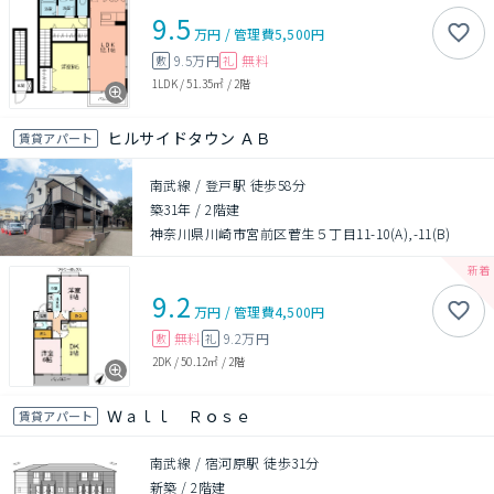
9.5
万円
/
管理費
5,500円
9.5万円
無料
敷
礼
1LDK
/
51.35㎡
/
2階
ヒルサイドタウン ＡＢ
賃貸アパート
南武線 / 登戸駅 徒歩58分
築31年
/
2階建
神奈川県川崎市宮前区菅生５丁目11-10(A),-11(B)
9.2
万円
/
管理費
4,500円
無料
9.2万円
敷
礼
2DK
/
50.12㎡
/
2階
Ｗａｌｌ Ｒｏｓｅ
賃貸アパート
南武線 / 宿河原駅 徒歩31分
新築
/
2階建