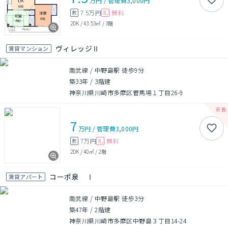
万円
/
管理費
3,000円
7.5万円
無料
敷
礼
2DK
/
43.53㎡
/
3階
ヴィレッジⅡ
賃貸マンション
南武線 / 中野島駅 徒歩9分
築33年
/
3階建
神奈川県川崎市多摩区菅馬場１丁目26-9
7
万円
/
管理費
3,000円
7万円
無料
敷
礼
2DK
/
40㎡
/
2階
コーポ泉 Ⅰ
賃貸アパート
南武線 / 中野島駅 徒歩3分
築47年
/
2階建
神奈川県川崎市多摩区中野島３丁目14-24