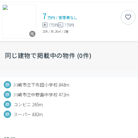
7
万円
/
管理費
なし
7万円
7万円
敷
礼
2DK
/
36.26㎡
/
1階
同じ建物で掲載中の物件 (0件)
川崎市立下布田小学校 848m
川崎市立中野島中学校 472m
コンビニ 265m
スーパー 882m