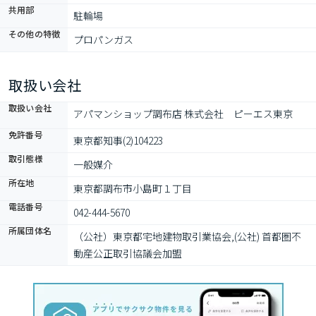
共用部
駐輪場
その他の特徴
プロパンガス
取扱い会社
取扱い会社
アパマンショップ調布店 株式会社　ピーエス東京
免許番号
東京都知事(2)104223
取引態様
一般媒介
所在地
東京都調布市小島町１丁目
電話番号
042-444-5670
所属団体名
（公社）東京都宅地建物取引業協会,(公社) 首都圏不
動産公正取引協議会加盟