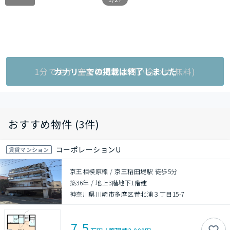
1分で完了!空室状況をお問い合わせ(無料)
カナリーでの掲載は終了しました
おすすめ物件 (3件)
コーポレーションU
賃貸マンション
京王相模原線 / 京王稲田堤駅 徒歩5分
築36年
/
地上3階地下1階建
神奈川県川崎市多摩区菅北浦３丁目15-7
7.5