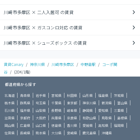
川崎市多摩区 × 二人入居可 の賃貸
川崎市多摩区 × ガスコンロ対応 の賃貸
川崎市多摩区 × シューズボックス の賃貸
賃貸Canary
/
神奈川県
/
川崎市多摩区
/
中野島駅
/
コーポ関
谷
/
(2DK/1階)
都道府県から探す
北海道
青森県
岩手県
宮城県
秋田県
山形県
福島県
茨城県
栃木県
群馬県
埼玉県
千葉県
東京都
神奈川県
新潟県
富山県
石川県
福井県
山梨県
長野県
岐阜県
静岡県
愛知県
三重県
滋賀県
京都府
大阪府
兵庫県
奈良県
和歌山県
鳥取県
島根県
岡山県
広島県
山口県
徳島県
香川県
愛媛県
高知県
福岡県
佐賀県
長崎県
熊本県
大分県
宮崎県
鹿児島県
沖縄県