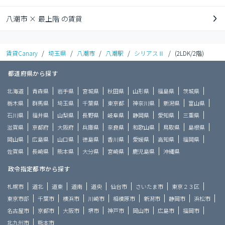
八潮市 × 最上階 の賃貸
賃貸Canary
/
埼玉県
/
八潮市
/
八潮駅
/
シリアスⅡ
/
(2LDK/2階)
都道府県から探す
北海道
青森県
岩手県
宮城県
秋田県
山形県
福島県
茨城県
栃木県
群馬県
埼玉県
千葉県
東京都
神奈川県
新潟県
富山県
石川県
福井県
山梨県
長野県
岐阜県
静岡県
愛知県
三重県
滋賀県
京都府
大阪府
兵庫県
奈良県
和歌山県
鳥取県
島根県
岡山県
広島県
山口県
徳島県
香川県
愛媛県
高知県
福岡県
佐賀県
長崎県
熊本県
大分県
宮崎県
鹿児島県
沖縄県
政令指定都市から探す
札幌市
道北
道東
道南
道央
仙台市
さいたま市
東京２３区
東京市部
千葉市
横浜市
川崎市
相模原市
新潟市
静岡市
浜松市
名古屋市
京都市
大阪市
堺市
神戸市
岡山市
広島市
福岡市
北九州市
熊本市