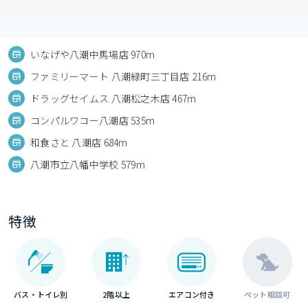
いなげや八潮中馬場店 970m
ファミリーマート 八潮緑町三丁目店 216m
ドラッグセイムス 八潮松之木店 467m
コンパルワコー八潮店 535m
和食さと 八潮店 684m
八潮市立八幡中学校 579m
特徴
バス・トイレ別
2階以上
エアコン付き
ペット相談可