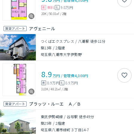
万円
/
管理費
4,500円
無料
9.8万円
敷
礼
2DK
/
50.01㎡
/
2階
アヴェニール
賃貸アパート
つくばエクスプレス / 八潮駅 徒歩11分
築13年
/
2階建
埼玉県八潮市大字伊勢野
8.9
万円
/
管理費
4,000円
8.9万円
8.9万円
敷
礼
1LDK
/
48.21㎡
/
2階
プラッツ・ルーエ Ａ／Ｂ
賃貸アパート
東武伊勢崎線 / 谷塚駅 徒歩49分
築25年
/
2階建
埼玉県八潮市緑町３丁目14-7