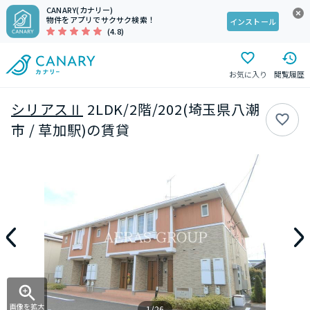
CANARY(カナリー)
物件をアプリでサクサク検索！
インストール
(4.8)
お気に入り
閲覧履歴
シリアスⅡ
2LDK/2階/202(埼玉県八潮
市 / 草加駅)の賃貸
画像を拡大
1/26