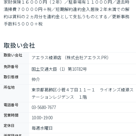
家財保険１６０００円（２年）／駐車場有１１０００円／退去時
清掃費７００００円＋税／短期解約違約金入居後２年未満での解
約は賃料の２ヵ月分を違約金として支払うものとする／更新事務
手数料５０００＋税
取扱い会社
取扱い会社
アエラス綾瀬店 （株式会社アエラス.PR）
免許番号
国土交通大臣（1）第10782号
取引態様
仲介
所在地
東京都葛飾区小菅４丁目１１－１　ライオンズ綾瀬ス
テーションレジデンス　１階
電話番号
03-5680-7677
営業時間
10:00~19:00
定休日
毎週水曜日
所属団体名