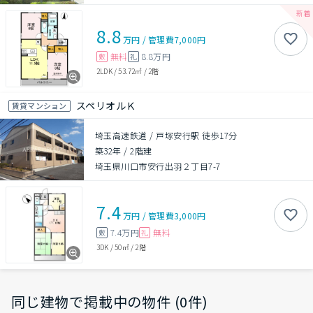
8.8
万円
/
管理費
7,000円
無料
8.8万円
敷
礼
2LDK
/
53.72㎡
/
2階
スペリオルＫ
賃貸マンション
埼玉高速鉄道 / 戸塚安行駅 徒歩17分
築32年
/
2階建
埼玉県川口市安行出羽２丁目7-7
7.4
万円
/
管理費
3,000円
7.4万円
無料
敷
礼
3DK
/
50㎡
/
2階
同じ建物で掲載中の物件 (0件)