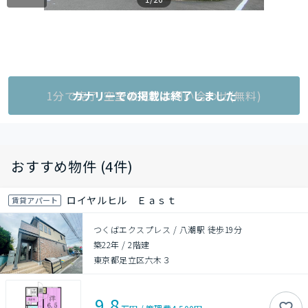
1分で完了!空室状況をお問い合わせ(無料)
カナリーでの掲載は終了しました
おすすめ物件 (4件)
ロイヤルヒル Ｅａｓｔ
賃貸アパート
つくばエクスプレス / 八潮駅 徒歩19分
築22年
/
2階建
東京都足立区六木３
9.8