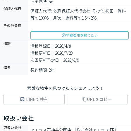
住宅保険: 要
保証人代行
保証人代行: 必須 保証人代行会社: その他 初回：賃料
等の100%、月次：賃料等の1.5～2%
その他費用
-
初期費用を知りたい
情報
情報登録日：2026/4/8
情報更新日：2026/7/23
次回更新予定日：2026/8/9
備考
契約期間: 2年
素敵な物件を見つけたらシェアしよう！
LINEで共有
URLをコピー
取扱い会社
取扱い会社
アエラス石神井公園店 （株式会社アエラス.FR）