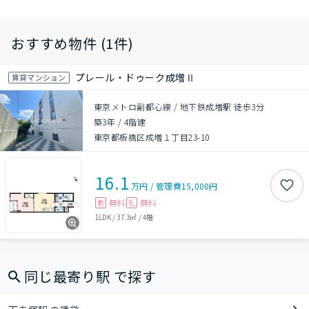
おすすめ物件 (1件)
プレール・ドゥーク成増Ⅱ
賃貸マンション
東京メトロ副都心線 / 地下鉄成増駅 徒歩3分
築3年
/
4階建
東京都板橋区成増１丁目23-10
16.1
万円
/
管理費
15,000円
無料
無料
敷
礼
1LDK
/
37.3㎡
/
4階
同じ最寄り駅 で探す