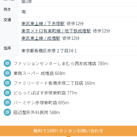
築1年
向き
南
交通
東武東上線 / 下赤塚駅
徒歩12分
東京メトロ有楽町線 / 地下鉄成増駅
徒歩12分
東武東上線 / 成増駅
徒歩12分
住所
東京都板橋区赤塚２丁目34-1
ファッションセンターしまむら西友成増店 785m
業務スーパー 成増店 608m
ファミリーマート板橋赤塚二丁目店 160m
どらっぐぱぱす赤塚新町店 777m
バーミヤン赤塚新町店 695m
田辺整形外科医院 588m
無料で10秒! カンタンお問い合わせ