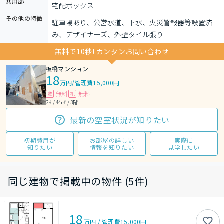
共用部
宅配ボックス
その他の特徴
駐車場あり、公営水道、下水、火災警報器等設置済
み、デザイナーズ、外壁タイル張り
無料で10秒! カンタンお問い合わせ
板橋マンション
18
万円
/
管理費15,000円
無料
無料
敷
礼
2K / 44㎡ / 3階
最新の空室状況が知りたい
初期費用が
お部屋の詳しい
実際に
知りたい
情報を知りたい
見学したい
同じ建物で掲載中の物件 (5件)
18
万円
/
管理費
15,000円