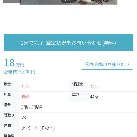
1分で完了!空室状況をお問い合わせ(無料)
18
初期費用を知りたい
万円
管理費15,000円
敷金
保証金
無料
なし
礼金
広さ
無料
44㎡
階数
3階 / 3階建
間取り
2K
建物
アパート (その他)
築年数