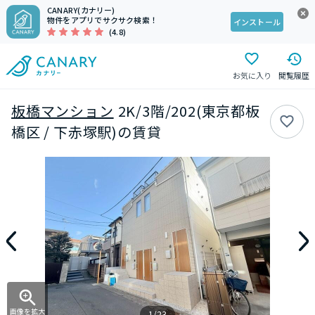
CANARY(カナリー)
物件をアプリでサクサク検索！
インストール
(4.8)
お気に入り
閲覧履歴
板橋マンション
2K/3階/202(東京都板
橋区 / 下赤塚駅)の賃貸
画像を拡大
1/23