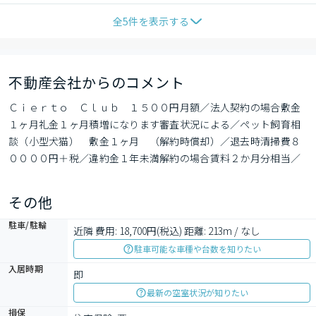
全
5
件を表示する
不動産会社からのコメント
Ｃｉｅｒｔｏ　Ｃｌｕｂ　１５００円月額／法人契約の場合敷金
１ヶ月礼金１ヶ月積増になります審査状況による／ペット飼育相
談（小型犬猫）　敷金１ヶ月　（解約時償却）／退去時清掃費８
００００円＋税／違約金１年未満解約の場合賃料２か月分相当／
２年未満解約の場合賃料の１か月分相当額／鍵交換代借主負担／
ＣＡＴＶでＢＳ、ＣＳ視聴可（ＣＡＴＶ、ＢＳ別途契約要、有
その他
償）
駐車/駐輪
近隣 費用: 18,700円(税込) 距離: 213m / なし
駐車可能な車種や台数を知りたい
入居時期
即
最新の空室状況が知りたい
損保