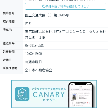
条件が近い物件も紹介してほしい
免許番号
国土交通大臣（1）第10206号
取引態様
仲介
所在地
東京都練馬区石神井町３丁目２１－１０　セリオ石神
井公園　１階
電話番号
03-6913-2585
営業時間
10:00~19:00
定休日
毎週水曜日
所属団体名
全日本不動産協会