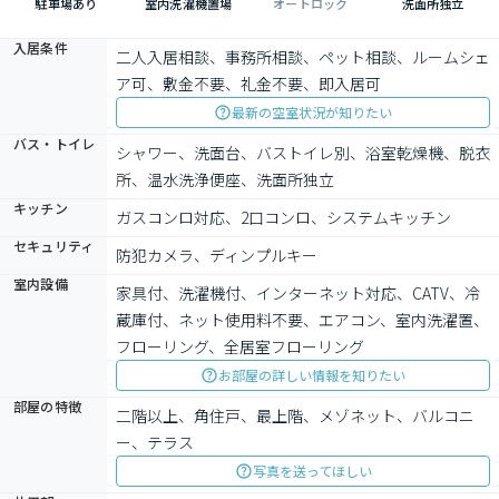
駐車場あり
室内洗濯機置場
オートロック
洗面所独立
入居条件
二人入居相談、事務所相談、ペット相談、ルームシェ
ア可、敷金不要、礼金不要、即入居可
最新の空室状況が知りたい
バス・トイレ
シャワー、洗面台、バストイレ別、浴室乾燥機、脱衣
所、温水洗浄便座、洗面所独立
キッチン
ガスコンロ対応、2口コンロ、システムキッチン
セキュリティ
防犯カメラ、ディンプルキー
室内設備
家具付、洗濯機付、インターネット対応、CATV、冷
蔵庫付、ネット使用料不要、エアコン、室内洗濯置、
フローリング、全居室フローリング
お部屋の詳しい情報を知りたい
部屋の特徴
二階以上、角住戸、最上階、メゾネット、バルコニ
ー、テラス
写真を送ってほしい