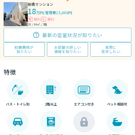
板橋マンション
18
万円
/
管理費15,000円
無料
無料
敷
礼
2K / 44㎡ / 3階
最新の空室状況が知りたい
初期費用が
お部屋の詳しい
実際に
知りたい
情報を知りたい
見学したい
特徴
バス・トイレ別
2階以上
エアコン付き
ペット相談可