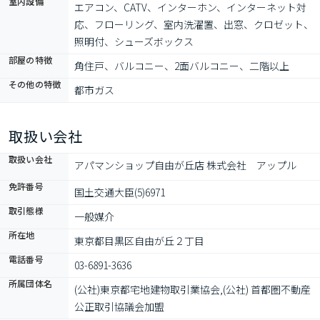
室内設備
エアコン、CATV、インターホン、インターネット対
応、フローリング、室内洗濯置、出窓、クロゼット、
照明付、シューズボックス
部屋の特徴
角住戸、バルコニー、2面バルコニー、二階以上
その他の特徴
都市ガス
取扱い会社
取扱い会社
アパマンショップ自由が丘店 株式会社　アップル
免許番号
国土交通大臣(5)6971
取引態様
一般媒介
所在地
東京都目黒区自由が丘２丁目
電話番号
03-6891-3636
所属団体名
(公社)東京都宅地建物取引業協会,(公社) 首都圏不動産
公正取引協議会加盟