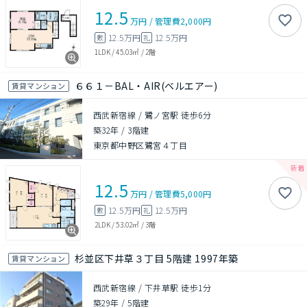
12.5
万円
/
管理費
2,000円
12.5万円
12.5万円
敷
礼
1LDK
/
45.03㎡
/
2階
６６１－BAL・AIR(ベルエアー)
賃貸マンション
西武新宿線 / 鷺ノ宮駅 徒歩6分
築32年
/
3階建
東京都中野区鷺宮４丁目
12.5
万円
/
管理費
5,000円
12.5万円
12.5万円
敷
礼
2LDK
/
53.02㎡
/
3階
杉並区下井草３丁目 5階建 1997年築
賃貸マンション
西武新宿線 / 下井草駅 徒歩1分
築29年
/
5階建