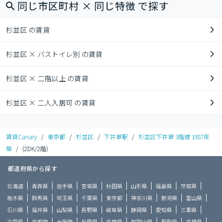
同じ市区町村 × 同じ特徴 で探す
杉並区 の賃貸
杉並区 × バストイレ別 の賃貸
杉並区 × 二階以上 の賃貸
杉並区 × 二人入居可 の賃貸
賃貸Canary
/
東京都
/
杉並区
/
下井草駅
/
杉並区下井草 3階建 1987年
築
/
(2DK/2階)
都道府県から探す
北海道
青森県
岩手県
宮城県
秋田県
山形県
福島県
茨城県
栃木県
群馬県
埼玉県
千葉県
東京都
神奈川県
新潟県
富山県
石川県
福井県
山梨県
長野県
岐阜県
静岡県
愛知県
三重県
滋賀県
京都府
大阪府
兵庫県
奈良県
和歌山県
鳥取県
島根県