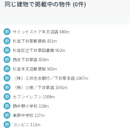
同じ建物で掲載中の物件 (0件)
サミットストア本天沼店 480m
杉並下井草郵便局 831m
杉並区立下井草図書館 902m
西友下井草店 838m
杉並本天沼郵便局 903m
（株）三井住友銀行／下井草支店 1067m
（株）三徳／下井草店 1041m
セブンイレブン 1509m
西中野小学校 328m
東原中学校 127m
コンビニ 311m