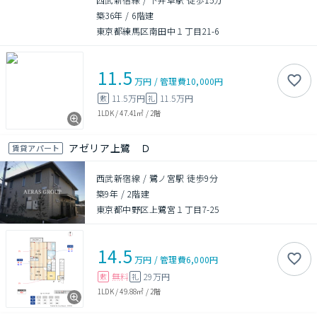
築36年
/
6階建
東京都練馬区南田中１丁目21-6
11.5
万円
/
管理費
10,000円
11.5万円
11.5万円
敷
礼
1LDK
/
47.41㎡
/
2階
アゼリア上鷺 Ｄ
賃貸アパート
西武新宿線 / 鷺ノ宮駅 徒歩9分
築9年
/
2階建
東京都中野区上鷺宮１丁目7-25
14.5
万円
/
管理費
6,000円
無料
29万円
敷
礼
1LDK
/
49.88㎡
/
2階