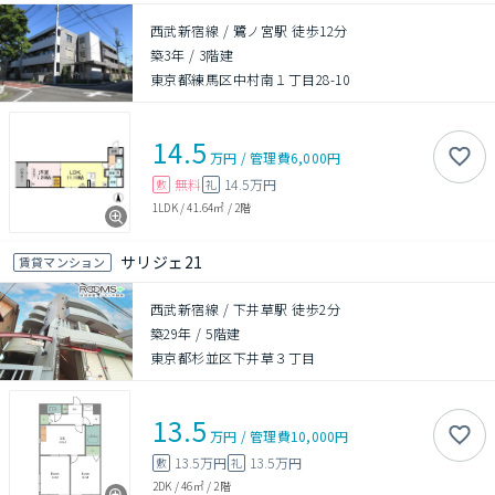
西武新宿線 / 鷺ノ宮駅 徒歩12分
築3年
/
3階建
東京都練馬区中村南１丁目28-10
14.5
万円
/
管理費
6,000円
無料
14.5万円
敷
礼
1LDK
/
41.64㎡
/
2階
サリジェ21
賃貸マンション
西武新宿線 / 下井草駅 徒歩2分
築29年
/
5階建
東京都杉並区下井草３丁目
13.5
万円
/
管理費
10,000円
13.5万円
13.5万円
敷
礼
2DK
/
46㎡
/
2階