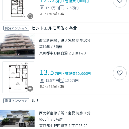
万円
/
管理費
9,000円
12.3万円
12.3万円
敷
礼
2LDK
/
56.5㎡
/
2階
セントエルモ阿佐ヶ谷北
賃貸マンション
西武新宿線 / 鷺ノ宮駅 徒歩10分
築19年
/
6階建
東京都中野区白鷺２丁目1-23
13.5
万円
/
管理費
10,000円
13.5万円
13.5万円
敷
礼
1LDK
/
43.4㎡
/
5階
ルナ
賃貸マンション
西武新宿線 / 鷺ノ宮駅 徒歩10分
築33年
/
3階建
東京都中野区鷺宮１丁目23-20