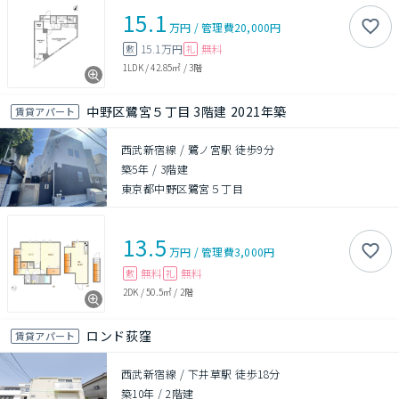
15.1
万円
/
管理費
20,000円
15.1万円
無料
敷
礼
1LDK
/
42.85㎡
/
3階
中野区鷺宮５丁目 3階建 2021年築
賃貸アパート
西武新宿線 / 鷺ノ宮駅 徒歩9分
築5年
/
3階建
東京都中野区鷺宮５丁目
13.5
万円
/
管理費
3,000円
無料
無料
敷
礼
2DK
/
50.5㎡
/
2階
ロンド荻窪
賃貸アパート
西武新宿線 / 下井草駅 徒歩18分
築10年
/
2階建