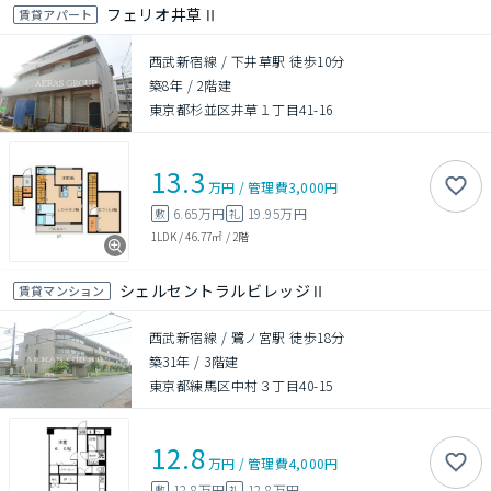
フェリオ井草Ⅱ
賃貸アパート
西武新宿線 / 下井草駅 徒歩10分
築8年
/
2階建
東京都杉並区井草１丁目41-16
13.3
万円
/
管理費
3,000円
6.65万円
19.95万円
敷
礼
1LDK
/
46.77㎡
/
2階
シェルセントラルビレッジⅡ
賃貸マンション
西武新宿線 / 鷺ノ宮駅 徒歩18分
築31年
/
3階建
東京都練馬区中村３丁目40-15
12.8
万円
/
管理費
4,000円
12.8万円
12.8万円
敷
礼