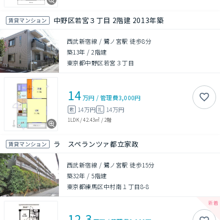
中野区若宮３丁目 2階建 2013年築
賃貸マンション
西武新宿線 / 鷺ノ宮駅 徒歩8分
築13年
/
2階建
東京都中野区若宮３丁目
14
万円
/
管理費
3,000円
14万円
14万円
敷
礼
1LDK
/
42.43㎡
/
2階
ラ スペランツァ都立家政
賃貸マンション
西武新宿線 / 鷺ノ宮駅 徒歩15分
築32年
/
5階建
東京都練馬区中村南１丁目8-8
12.3