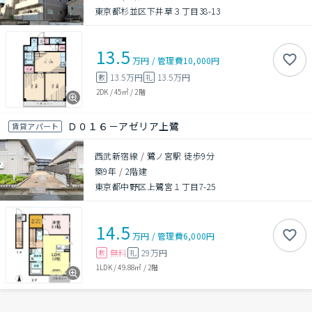
東京都杉並区下井草３丁目38-13
13.5
万円
/
管理費
10,000円
13.5万円
13.5万円
敷
礼
2DK
/
45㎡
/
2階
Ｄ０１６－アゼリア上鷺
賃貸アパート
西武新宿線 / 鷺ノ宮駅 徒歩9分
築9年
/
2階建
東京都中野区上鷺宮１丁目7-25
14.5
万円
/
管理費
6,000円
無料
29万円
敷
礼
1LDK
/
49.88㎡
/
2階