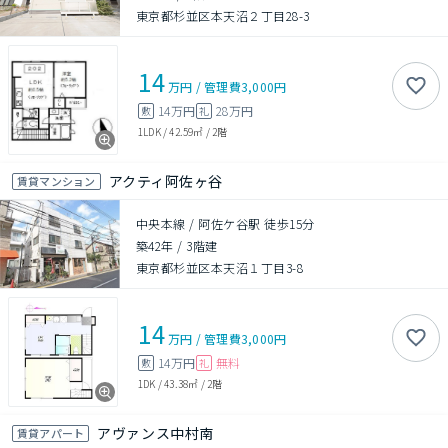
東京都杉並区本天沼２丁目28-3
14
万円
/
管理費
3,000円
14万円
28万円
敷
礼
1LDK
/
42.59㎡
/
2階
アクティ阿佐ヶ谷
賃貸マンション
中央本線 / 阿佐ケ谷駅 徒歩15分
築42年
/
3階建
東京都杉並区本天沼１丁目3-8
14
万円
/
管理費
3,000円
14万円
無料
敷
礼
1DK
/
43.38㎡
/
2階
アヴァンス中村南
賃貸アパート