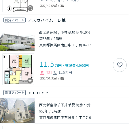
2DK
/
49.63㎡
/
2階
アスカハイム Ｂ棟
賃貸アパート
西武新宿線 / 下井草駅 徒歩19分
築35年
/
2階建
東京都練馬区南田中２丁目16-17
11.5
万円
/
管理費
4,000円
無料
11.5万円
敷
礼
3DK
/
54.35㎡
/
2階
ｃｕｏｒｅ
賃貸アパート
西武新宿線 / 下井草駅 徒歩21分
築5年
/
2階建
東京都練馬区下石神井１丁目7-6