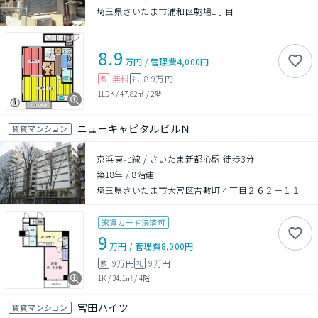
埼玉県さいたま市浦和区駒場1丁目
8.9
万円
/
管理費
4,000円
無料
8.9万円
敷
礼
1LDK
/
47.82㎡
/
2階
ニューキャピタルビルＮ
賃貸マンション
京浜東北線 / さいたま新都心駅 徒歩3分
築18年
/
8階建
埼玉県さいたま市大宮区吉敷町４丁目２６２－１１
家賃カード決済可
9
万円
/
管理費
8,000円
9万円
9万円
敷
礼
1K
/
34.1㎡
/
4階
宮田ハイツ
賃貸マンション