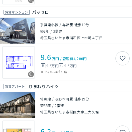
パッセロ
賃貸マンション
京浜東北線 / 与野駅 徒歩10分
築8年
/
3階建
埼玉県さいたま市浦和区上木崎４丁目
9.6
万円
/
管理費
4,200円
9.6万円
9.6万円
敷
礼
1LDK
/
40.24㎡
/
1階
ひまわりハイツ
賃貸アパート
埼京線 / 与野本町駅 徒歩19分
築33年
/
2階建
埼玉県さいたま市桜区大字上大久保
6.2