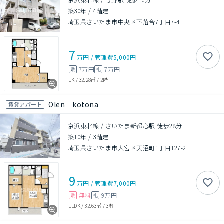
築30年
/
4階建
埼玉県さいたま市中央区下落合7丁目7-4
7
万円
/
管理費
5,000円
7万円
7万円
敷
礼
1K
/
32.28㎡
/
2階
Olen kotona
賃貸アパート
京浜東北線 / さいたま新都心駅 徒歩28分
築10年
/
3階建
埼玉県さいたま市大宮区天沼町1丁目127-2
9
万円
/
管理費
7,000円
無料
9万円
敷
礼
1LDK
/
32.63㎡
/
3階