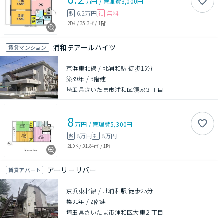
万円
/
管理費
3,000円
6.2万円
無料
敷
礼
2DK
/
35.3㎡
/
1階
浦和テアールハイツ
賃貸マンション
京浜東北線 / 北浦和駅 徒歩15分
築39年
/
3階建
埼玉県さいたま市浦和区領家３丁目
8
万円
/
管理費
5,300円
8万円
8万円
敷
礼
2LDK
/
51.84㎡
/
1階
アーリーリバー
賃貸アパート
京浜東北線 / 北浦和駅 徒歩25分
築31年
/
2階建
埼玉県さいたま市浦和区大東２丁目