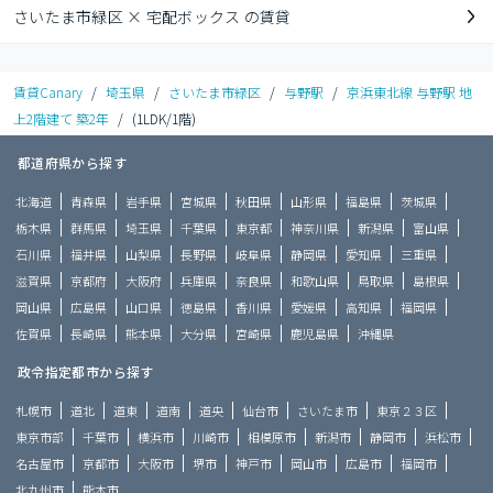
さいたま市緑区 × 宅配ボックス の賃貸
賃貸Canary
/
埼玉県
/
さいたま市緑区
/
与野駅
/
京浜東北線 与野駅 地
上2階建て 築2年
/
(1LDK/1階)
都道府県から探す
北海道
青森県
岩手県
宮城県
秋田県
山形県
福島県
茨城県
栃木県
群馬県
埼玉県
千葉県
東京都
神奈川県
新潟県
富山県
石川県
福井県
山梨県
長野県
岐阜県
静岡県
愛知県
三重県
滋賀県
京都府
大阪府
兵庫県
奈良県
和歌山県
鳥取県
島根県
岡山県
広島県
山口県
徳島県
香川県
愛媛県
高知県
福岡県
佐賀県
長崎県
熊本県
大分県
宮崎県
鹿児島県
沖縄県
政令指定都市から探す
札幌市
道北
道東
道南
道央
仙台市
さいたま市
東京２３区
東京市部
千葉市
横浜市
川崎市
相模原市
新潟市
静岡市
浜松市
名古屋市
京都市
大阪市
堺市
神戸市
岡山市
広島市
福岡市
北九州市
熊本市