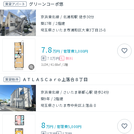
グリーンコーポ悠
賃貸アパート
京浜東北線 / 北浦和駅 徒歩30分
築17年
/
2階建
埼玉県さいたま市浦和区大東3丁目15-8
7.8
万円
/
管理費
3,000円
7.8万円
無料
敷
礼
1LDK
/
41.68㎡
/
1階
ＡＴＬＡＳＣａｒｏ上落合８丁目
賃貸物件
京浜東北線 / さいたま新都心駅 徒歩24分
築9年
/
2階建
埼玉県さいたま市中央区上落合８
8
万円
/
管理費
5,000円
8万円
8万円
敷
礼