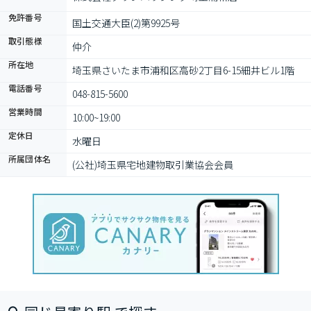
免許番号
国土交通大臣(2)第9925号
取引態様
仲介
所在地
埼玉県さいたま市浦和区高砂2丁目6-15細井ビル1階
電話番号
048-815-5600
営業時間
10:00~19:00
定休日
水曜日
所属団体名
(公社)埼玉県宅地建物取引業協会会員