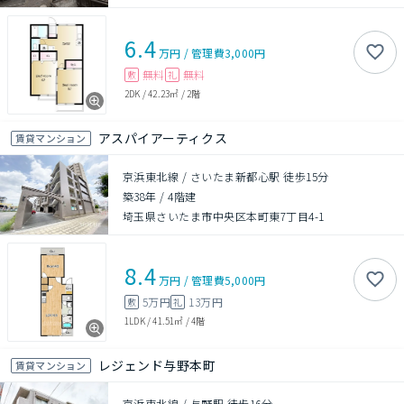
6.4
万円
/
管理費
3,000円
無料
無料
敷
礼
2DK
/
42.23㎡
/
2階
アスパイアーティクス
賃貸マンション
京浜東北線 / さいたま新都心駅 徒歩15分
築38年
/
4階建
埼玉県さいたま市中央区本町東7丁目4-1
8.4
万円
/
管理費
5,000円
5万円
13万円
敷
礼
1LDK
/
41.51㎡
/
4階
レジェンド与野本町
賃貸マンション
京浜東北線 / 与野駅 徒歩16分