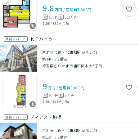
9.8
万円
/
管理費
7,000円
5万円
9.8万円
敷
礼
1LDK
/
33.5㎡
/
1階
ＫＴハイツ
賃貸アパート
京浜東北線 / 北浦和駅 徒歩24分
築34年
/
2階建
埼玉県さいたま市浦和区本太5丁目
9
万円
/
管理費
3,000円
9万円
9万円
敷
礼
1LDK
/
45.1㎡
/
2階
ディアス・駒場
賃貸アパート
京浜東北線 / 北浦和駅 徒歩21分
築13年
/
2階建