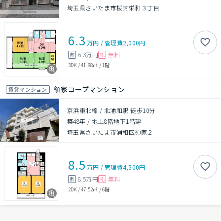
埼玉県さいたま市桜区栄和３丁目
6.3
万円
/
管理費
2,000円
6.3万円
無料
敷
礼
3DK
/
41.88㎡
/
1階
領家コープマンション
賃貸マンション
京浜東北線 / 北浦和駅 徒歩10分
築48年
/
地上8階地下1階建
埼玉県さいたま市浦和区領家２
8.5
万円
/
管理費
4,500円
8.5万円
無料
敷
礼
2DK
/
47.52㎡
/
6階