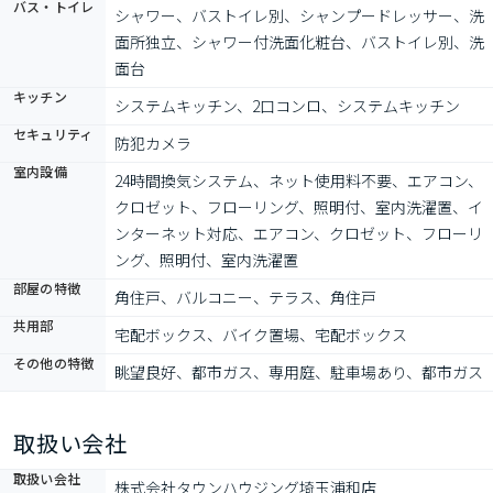
バス・トイレ
シャワー、バストイレ別、シャンプードレッサー、洗
面所独立、シャワー付洗面化粧台、バストイレ別、洗
面台
キッチン
システムキッチン、2口コンロ、システムキッチン
セキュリティ
防犯カメラ
室内設備
24時間換気システム、ネット使用料不要、エアコン、
クロゼット、フローリング、照明付、室内洗濯置、イ
ンターネット対応、エアコン、クロゼット、フローリ
ング、照明付、室内洗濯置
部屋の特徴
角住戸、バルコニー、テラス、角住戸
共用部
宅配ボックス、バイク置場、宅配ボックス
その他の特徴
眺望良好、都市ガス、専用庭、駐車場あり、都市ガス
取扱い会社
取扱い会社
株式会社タウンハウジング埼玉浦和店