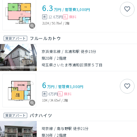
6.3
万円
/
管理費
3,000円
12.6万円
無料
敷
礼
2LDK
/
50.78㎡
/
2階
フルールカトウ
賃貸アパート
京浜東北線 / 北浦和駅 徒歩15分
築28年
/
2階建
埼玉県さいたま市浦和区領家５丁目
6
万円
/
管理費
3,000円
6万円
無料
敷
礼
1DK
/
34.65㎡
/
2階
パナハイツ
賃貸アパート
埼京線 / 南与野駅 徒歩21分
築36年
/
2階建