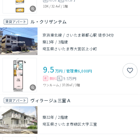
1DK
/
32.4㎡
/
1階
ル・クリザンテム
賃貸アパート
京浜東北線 / さいたま新都心駅 徒歩34分
築13年
/
3階建
埼玉県さいたま市大宮区上小町
9.5
万円
/
管理費
6,000円
無料
9.5万円
敷
礼
ワンルーム
/
37.09㎡
/
3階
ヴィラージュ三室Ａ
賃貸アパート
築32年
/
2階建
埼玉県さいたま市緑区大字三室