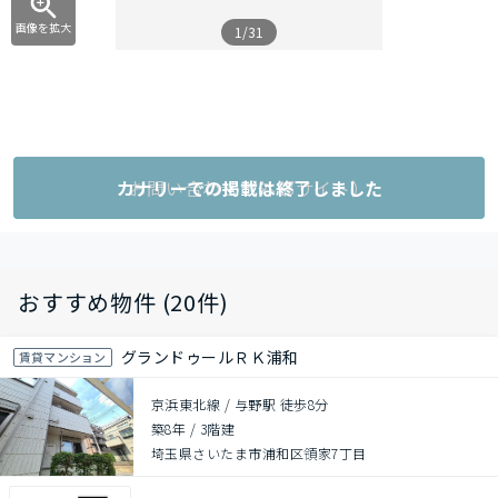
画像を拡大
1/31
カナリーでの掲載は終了しました
お問い合わせ（外部サイト）
おすすめ物件 (20件)
グランドゥールＲＫ浦和
賃貸マンション
京浜東北線 / 与野駅 徒歩8分
築8年
/
3階建
埼玉県さいたま市浦和区領家7丁目