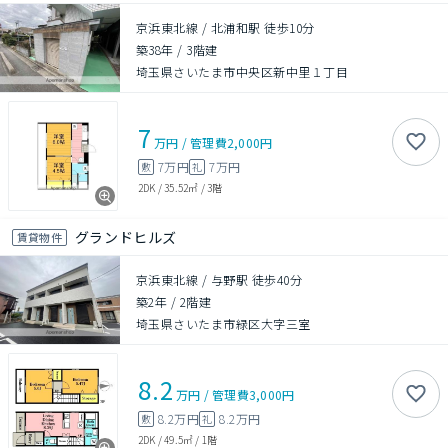
京浜東北線 / 北浦和駅 徒歩10分
築38年
/
3階建
埼玉県さいたま市中央区新中里１丁目
7
万円
/
管理費
2,000円
7万円
7万円
敷
礼
2DK
/
35.52㎡
/
3階
グランドヒルズ
賃貸物件
京浜東北線 / 与野駅 徒歩40分
築2年
/
2階建
埼玉県さいたま市緑区大字三室
8.2
万円
/
管理費
3,000円
8.2万円
8.2万円
敷
礼
2DK
/
49.5㎡
/
1階