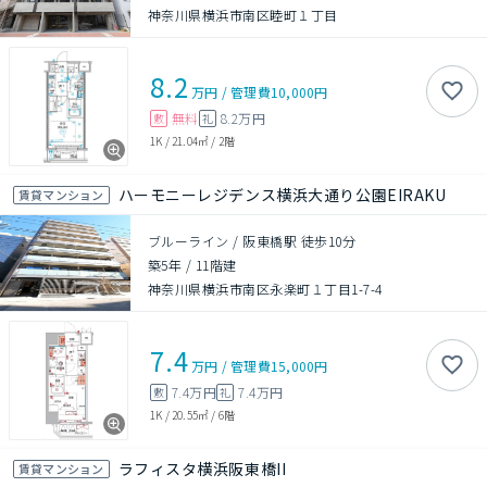
神奈川県横浜市南区睦町１丁目
8.2
万円
/
管理費
10,000円
無料
8.2万円
敷
礼
1K
/
21.04㎡
/
2階
ハーモニーレジデンス横浜大通り公園EIRAKU
賃貸マンション
ブルーライン / 阪東橋駅 徒歩10分
築5年
/
11階建
神奈川県横浜市南区永楽町１丁目1-7-4
7.4
万円
/
管理費
15,000円
7.4万円
7.4万円
敷
礼
1K
/
20.55㎡
/
6階
ラフィスタ横浜阪東橋II
賃貸マンション