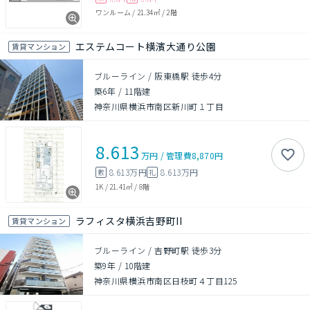
ワンルーム
/
21.34㎡
/
2階
エステムコート横濱大通り公園
賃貸マンション
ブルーライン / 阪東橋駅 徒歩4分
築6年
/
11階建
神奈川県横浜市南区新川町１丁目
8.613
万円
/
管理費
8,870円
8.613万円
8.613万円
敷
礼
1K
/
21.41㎡
/
8階
ラフィスタ横浜吉野町II
賃貸マンション
ブルーライン / 吉野町駅 徒歩3分
築9年
/
10階建
神奈川県横浜市南区日枝町４丁目125