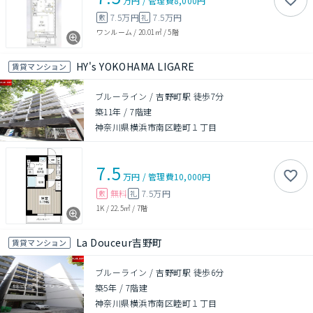
万円
/
管理費
8,000円
7.5万円
7.5万円
敷
礼
ワンルーム
/
20.01㎡
/
5階
HY's YOKOHAMA LIGARE
賃貸マンション
ブルーライン / 吉野町駅 徒歩7分
築11年
/
7階建
神奈川県横浜市南区睦町１丁目
7.5
万円
/
管理費
10,000円
無料
7.5万円
敷
礼
1K
/
22.5㎡
/
7階
La Douceur吉野町
賃貸マンション
ブルーライン / 吉野町駅 徒歩6分
築5年
/
7階建
神奈川県横浜市南区睦町１丁目