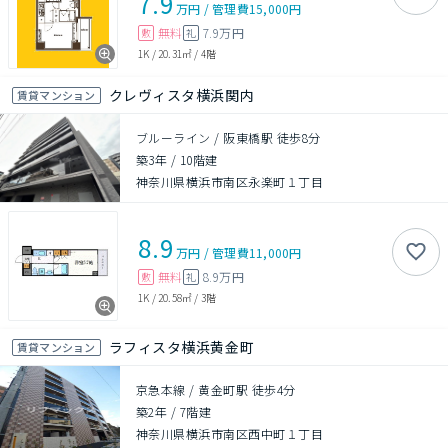
7.9
万円
/
管理費
15,000円
無料
7.9万円
敷
礼
1K
/
20.31㎡
/
4階
クレヴィスタ横浜関内
賃貸マンション
ブルーライン / 阪東橋駅 徒歩8分
築3年
/
10階建
神奈川県横浜市南区永楽町１丁目
8.9
万円
/
管理費
11,000円
無料
8.9万円
敷
礼
1K
/
20.58㎡
/
3階
ラフィスタ横浜黄金町
賃貸マンション
京急本線 / 黄金町駅 徒歩4分
築2年
/
7階建
神奈川県横浜市南区西中町１丁目