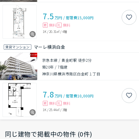
7.5
万円
/
管理費
15,000円
無料
無料
敷
礼
1K
/
20.31㎡
/
4階
マーレ横浜白金
賃貸マンション
京急本線 / 黄金町駅 徒歩2分
築20年
/
7階建
神奈川県横浜市南区白金町１丁目
7.8
万円
/
管理費
10,000円
無料
無料
敷
礼
1K
/
25.44㎡
/
3階
同じ建物で掲載中の物件 (0件)