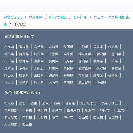
賃貸Canary
/
神奈川県
/
横浜市南区
/
黄金町駅
/
フェニックス横濱阪東
橋
/
(1K/8階)
都道府県から探す
北海道
青森県
岩手県
宮城県
秋田県
山形県
福島県
茨城県
栃木県
群馬県
埼玉県
千葉県
東京都
神奈川県
新潟県
富山県
石川県
福井県
山梨県
長野県
岐阜県
静岡県
愛知県
三重県
滋賀県
京都府
大阪府
兵庫県
奈良県
和歌山県
鳥取県
島根県
岡山県
広島県
山口県
徳島県
香川県
愛媛県
高知県
福岡県
佐賀県
長崎県
熊本県
大分県
宮崎県
鹿児島県
沖縄県
政令指定都市から探す
札幌市
道北
道東
道南
道央
仙台市
さいたま市
東京２３区
東京市部
千葉市
横浜市
川崎市
相模原市
新潟市
静岡市
浜松市
名古屋市
京都市
大阪市
堺市
神戸市
岡山市
広島市
福岡市
北九州市
熊本市