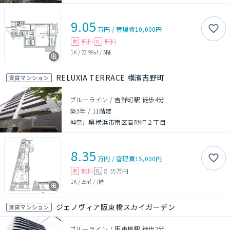
9.05
万円
/
管理費
10,000円
無料
無料
敷
礼
1K
/
22.99㎡
/
5階
RELUXIA TERRACE 横濱吉野町
賃貸マンション
ブルーライン / 吉野町駅 徒歩4分
築3年
/
11階建
神奈川県横浜市南区高砂町２丁目
8.35
万円
/
管理費
15,000円
無料
8.35万円
敷
礼
1K
/
28㎡
/
7階
ジェノヴィア阪東橋スカイガーデン
賃貸マンション
ブルーライン / 阪東橋駅 徒歩2分