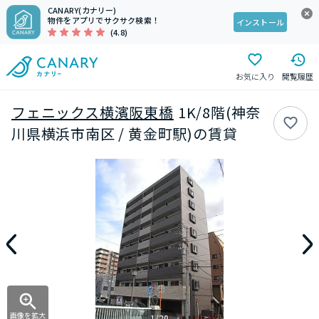
CANARY(カナリー)
物件をアプリでサクサク検索！
インストール
(4.8)
お気に入り
閲覧履歴
フェニックス横濱阪東橋
1K/8階(神奈
川県横浜市南区 / 黄金町駅)の賃貸
画像を拡大
1/20