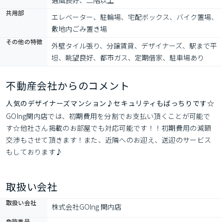
通風良好、二階以上
共用部
エレベーター、駐輪場、宅配ボックス、バイク置場、
敷地内ごみ置き場
その他の特徴
外壁タイル張り、分譲賃貸、デザイナーズ、駅まで平
坦、眺望良好、都市ガス、定期借家、駐車場あり
不動産会社からのコメント
人気のデザイナーズマンション♪セキュリティもばっちりです☆
GOIng関内店では、初期費用を分割でお支払い頂くことが可能で
す☆他社さん掲載のお部屋でも対応可能です！！初期費用の減額
交渉もさせて頂きます！また、近隣へのお迎え、送迎のサービス
もしております♪
取扱い会社
取扱い会社
株式会社GOIng 関内店
免許番号