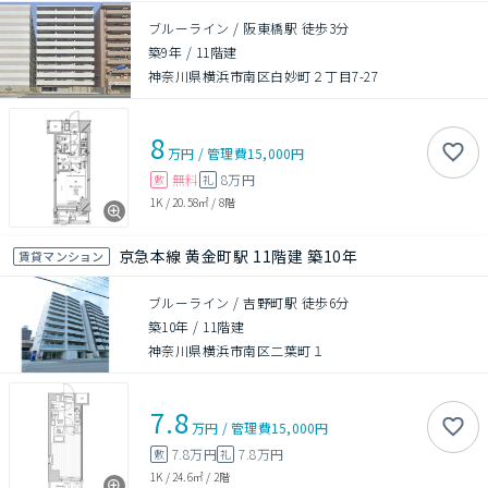
ブルーライン / 阪東橋駅 徒歩3分
築9年
/
11階建
神奈川県横浜市南区白妙町２丁目7-27
8
万円
/
管理費
15,000円
無料
8万円
敷
礼
1K
/
20.58㎡
/
8階
京急本線 黄金町駅 11階建 築10年
賃貸マンション
ブルーライン / 吉野町駅 徒歩6分
築10年
/
11階建
神奈川県横浜市南区二葉町１
7.8
万円
/
管理費
15,000円
7.8万円
7.8万円
敷
礼
1K
/
24.6㎡
/
2階