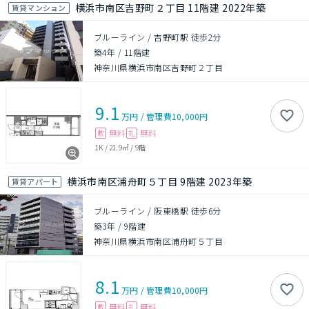
横浜市南区吉野町２丁目 11階建 2022年築
賃貸マンション
ブルーライン / 吉野町駅 徒歩2分
築4年
/
11階建
神奈川県横浜市南区吉野町２丁目
9.1
万円
/
管理費
10,000円
無料
無料
敷
礼
1K
/
21.9㎡
/
9階
横浜市南区浦舟町５丁目 9階建 2023年築
賃貸アパート
ブルーライン / 阪東橋駅 徒歩6分
築3年
/
9階建
神奈川県横浜市南区浦舟町５丁目
8.1
万円
/
管理費
10,000円
無料
無料
敷
礼