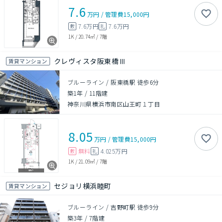
7.6
万円
/
管理費
15,000円
7.6万円
7.6万円
敷
礼
1K
/
20.74㎡
/
7階
クレヴィスタ阪東橋Ⅲ
賃貸マンション
ブルーライン / 阪東橋駅 徒歩6分
築1年
/
11階建
神奈川県横浜市南区山王町１丁目
8.05
万円
/
管理費
15,000円
無料
4.025万円
敷
礼
1K
/
21.09㎡
/
7階
セジョリ横浜睦町
賃貸マンション
ブルーライン / 吉野町駅 徒歩9分
築3年
/
7階建