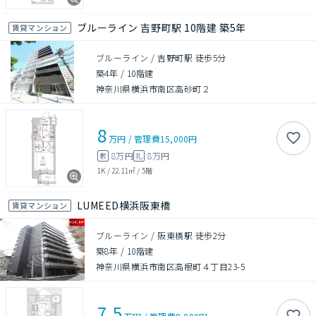
ブルーライン 吉野町駅 10階建 築5年
賃貸マンション
ブルーライン / 吉野町駅 徒歩5分
築4年
/
10階建
神奈川県横浜市南区高砂町２
8
万円
/
管理費
15,000円
8万円
8万円
敷
礼
1K
/
22.11㎡
/
5階
LUMEED横浜阪東橋
賃貸マンション
ブルーライン / 阪東橋駅 徒歩2分
築8年
/
10階建
神奈川県横浜市南区高根町４丁目23-5
7.5