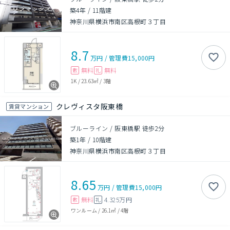
築4年
/
11階建
神奈川県横浜市南区高根町３丁目
8.7
万円
/
管理費
15,000円
無料
無料
敷
礼
1K
/
23.63㎡
/
3階
クレヴィスタ阪東橋
賃貸マンション
ブルーライン / 阪東橋駅 徒歩2分
築1年
/
10階建
神奈川県横浜市南区高根町３丁目
8.65
万円
/
管理費
15,000円
無料
4.325万円
敷
礼
ワンルーム
/
26.1㎡
/
4階