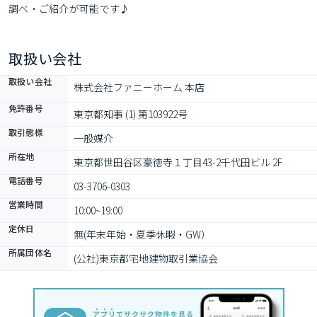
調べ・ご紹介が可能です♪
取扱い会社
取扱い会社
株式会社ファニーホーム 本店
免許番号
東京都知事 (1) 第103922号
取引態様
一般媒介
所在地
東京都世田谷区豪徳寺１丁目43-2千代田ビル 2F
電話番号
03-3706-0303
営業時間
10:00~19:00
定休日
無(年末年始・夏季休暇・GW）
所属団体名
(公社)東京都宅地建物取引業協会