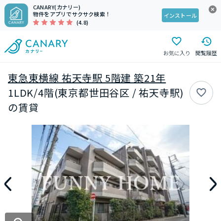
CANARY(カナリー)
物件をアプリでサクサク検索！
インストール
(4.8)
お気に入り
閲覧履歴
東急東横線 祐天寺駅 5階建 築21年
1LDK/4階(東京都世田谷区 / 祐天寺駅)
の賃貸