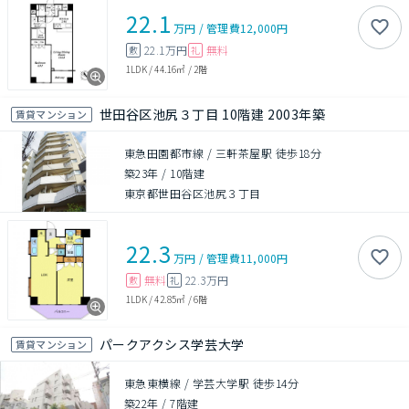
22.1
万円
/
管理費
12,000円
22.1万円
無料
敷
礼
1LDK
/
44.16㎡
/
2階
世田谷区池尻３丁目 10階建 2003年築
賃貸マンション
東急田園都市線 / 三軒茶屋駅 徒歩18分
築23年
/
10階建
東京都世田谷区池尻３丁目
22.3
万円
/
管理費
11,000円
無料
22.3万円
敷
礼
1LDK
/
42.85㎡
/
6階
パークアクシス学芸大学
賃貸マンション
東急東横線 / 学芸大学駅 徒歩14分
築22年
/
7階建