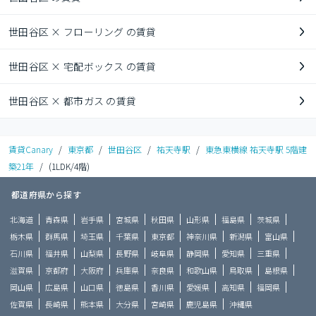
世田谷区 × フローリング の賃貸
世田谷区 × 宅配ボックス の賃貸
世田谷区 × 都市ガス の賃貸
賃貸Canary
/
東京都
/
世田谷区
/
祐天寺駅
/
東急東横線 祐天寺駅 5階建
築21年
/
(1LDK/4階)
都道府県から探す
北海道
青森県
岩手県
宮城県
秋田県
山形県
福島県
茨城県
栃木県
群馬県
埼玉県
千葉県
東京都
神奈川県
新潟県
富山県
石川県
福井県
山梨県
長野県
岐阜県
静岡県
愛知県
三重県
滋賀県
京都府
大阪府
兵庫県
奈良県
和歌山県
鳥取県
島根県
岡山県
広島県
山口県
徳島県
香川県
愛媛県
高知県
福岡県
佐賀県
長崎県
熊本県
大分県
宮崎県
鹿児島県
沖縄県