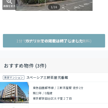
画像を拡大
1/16
1分で完了!空室状況をお問い合わせ(無料)
カナリーでの掲載は終了しました
おすすめ物件 (3件)
スペーシア三軒茶屋弐番館
賃貸マンション
東急田園都市線 / 三軒茶屋駅 徒歩1分
築22年
/
8階建
東京都世田谷区太子堂２丁目