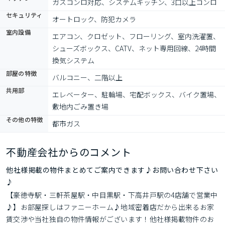
ガスコンロ対応、システムキッチン、3口以上コンロ
セキュリティ
オートロック、防犯カメラ
室内設備
エアコン、クロゼット、フローリング、室内洗濯置、
シューズボックス、CATV、ネット専用回線、24時間
換気システム
部屋の特徴
バルコニー、二階以上
共用部
エレベーター、駐輪場、宅配ボックス、バイク置場、
敷地内ごみ置き場
その他の特徴
都市ガス
不動産会社からのコメント
他社様掲載の物件まとめてご案内できます♪お問い合わせ下さい
♪
【豪徳寺駅・三軒茶屋駅・中目黒駅・下高井戸駅の4店舗で営業中
♪】お部屋探しはファニーホーム♪地域密着店だから出来るお家
賃交渉や当社独自の物件情報がございます！他社様掲載物件のお