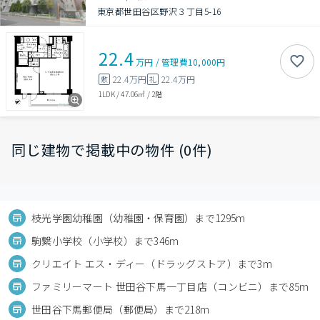
東京都世田谷区野沢３丁目5-16
22.4
万円
/
管理費
10,000円
22.4万円
22.4万円
敷
礼
1LDK
/
47.06㎡
/
2階
同じ建物で掲載中の物件 (0件)
枝光学園幼稚園（幼稚園・保育園）まで1295m
駒繋小学校（小学校）まで346m
クリエイト エス・ディー（ドラッグストア）まで3m
ファミリーマート 世田谷下馬一丁目店（コンビニ）まで85m
世田谷下馬郵便局（郵便局）まで218m