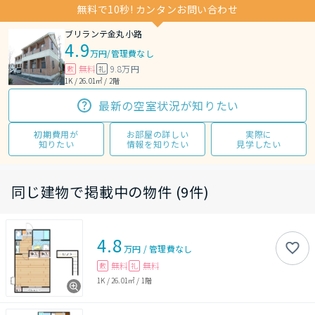
無料で10秒! カンタンお問い合わせ
ブリランテ金丸小路
4.9
万円
/
管理費なし
無料
9.8万円
敷
礼
1K / 26.01㎡ / 2階
最新の空室状況が知りたい
初期費用が
お部屋の詳しい
実際に
知りたい
情報を知りたい
見学したい
同じ建物で掲載中の物件 (9件)
4.8
万円
/
管理費
なし
無料
無料
敷
礼
1K
/
26.01㎡
/
1階