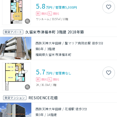
5.8
万円
/
管理費
5,000円
無料
無料
敷
礼
ワンルーム
/
33.57㎡
/
10階
久留米市津福本町 3階建 2018年築
賃貸アパート
西鉄天神大牟田線 / 聖マリア病院前駅 徒歩5分
築8年
/
3階建
福岡県久留米市津福本町
5.7
万円
/
管理費
なし
無料
無料
敷
礼
2K
/
30.33㎡
/
3階
RESIDENCE花畑
賃貸マンション
西鉄天神大牟田線 / 花畑駅 徒歩3分
築3年
/
14階建