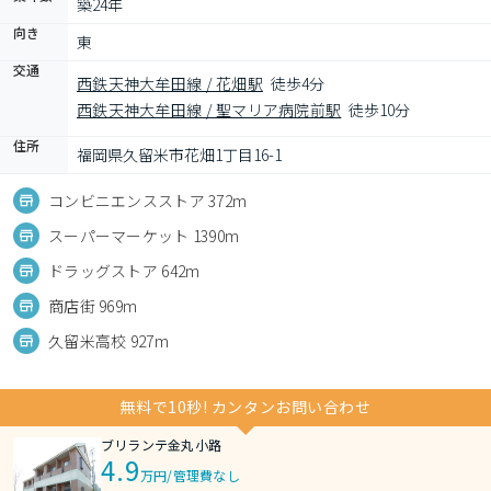
築24年
向き
東
交通
西鉄天神大牟田線 / 花畑駅
徒歩4分
西鉄天神大牟田線 / 聖マリア病院前駅
徒歩10分
住所
福岡県久留米市花畑1丁目16-1
コンビニエンスストア 372m
スーパーマーケット 1390m
ドラッグストア 642m
商店街 969m
久留米高校 927m
無料で10秒! カンタンお問い合わせ
ブリランテ金丸小路
4.9
万円
/
管理費なし