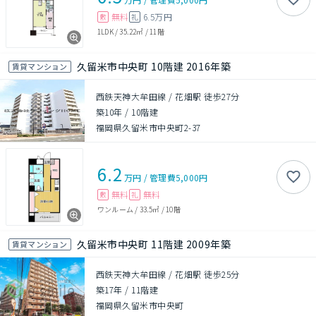
無料
6.5万円
敷
礼
1LDK
/
35.22㎡
/
11階
久留米市中央町 10階建 2016年築
賃貸マンション
西鉄天神大牟田線 / 花畑駅 徒歩27分
築10年
/
10階建
福岡県久留米市中央町2-37
6.2
万円
/
管理費
5,000円
無料
無料
敷
礼
ワンルーム
/
33.5㎡
/
10階
久留米市中央町 11階建 2009年築
賃貸マンション
西鉄天神大牟田線 / 花畑駅 徒歩25分
築17年
/
11階建
福岡県久留米市中央町