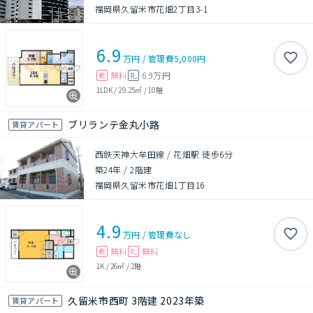
福岡県久留米市花畑2丁目3-1
6.9
万円
/
管理費
5,000円
無料
6.9万円
敷
礼
1LDK
/
29.25㎡
/
10階
ブリランテ金丸小路
賃貸アパート
西鉄天神大牟田線 / 花畑駅 徒歩6分
築24年
/
2階建
福岡県久留米市花畑1丁目16
4.9
万円
/
管理費
なし
無料
無料
敷
礼
1K
/
26㎡
/
2階
久留米市西町 3階建 2023年築
賃貸アパート