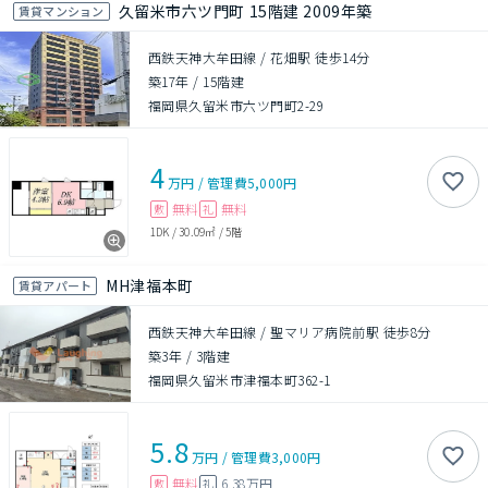
久留米市六ツ門町 15階建 2009年築
賃貸マンション
西鉄天神大牟田線 / 花畑駅 徒歩14分
築17年
/
15階建
福岡県久留米市六ツ門町2-29
4
万円
/
管理費
5,000円
無料
無料
敷
礼
1DK
/
30.09㎡
/
5階
MH津福本町
賃貸アパート
西鉄天神大牟田線 / 聖マリア病院前駅 徒歩8分
築3年
/
3階建
福岡県久留米市津福本町362-1
5.8
万円
/
管理費
3,000円
無料
6.38万円
敷
礼