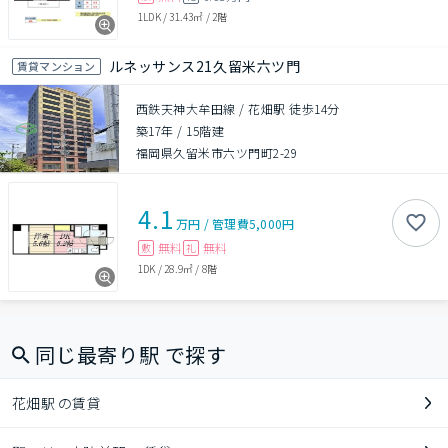
1LDK
/
31.43㎡
/
2階
ルネッサンス21久留米六ツ門
賃貸マンション
西鉄天神大牟田線 / 花畑駅 徒歩14分
築17年
/
15階建
福岡県久留米市六ツ門町2-29
4.1
万円
/
管理費
5,000円
無料
無料
敷
礼
1DK
/
28.9㎡
/
8階
同じ最寄り駅 で探す
花畑駅 の賃貸