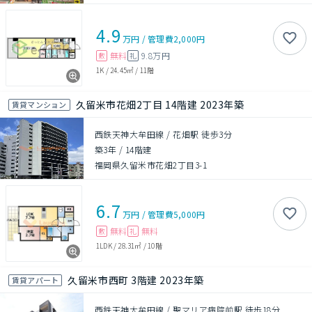
4.9
万円
/
管理費
2,000円
無料
9.8万円
敷
礼
1K
/
24.45㎡
/
11階
久留米市花畑2丁目 14階建 2023年築
賃貸マンション
西鉄天神大牟田線 / 花畑駅 徒歩3分
築3年
/
14階建
福岡県久留米市花畑2丁目3-1
6.7
万円
/
管理費
5,000円
無料
無料
敷
礼
1LDK
/
28.31㎡
/
10階
久留米市西町 3階建 2023年築
賃貸アパート
西鉄天神大牟田線 / 聖マリア病院前駅 徒歩18分