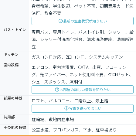
身者希望、学生歓迎、ペット不可、初期費用カード決
済可、敷金不要
最新の空室状況が知りたい
バス・トイレ
専用バス、専用トイレ、バストイレ別、シャワー、給
湯、シャワー付洗面化粧台、温水洗浄便座、洗面所独
立
キッチン
ガスコンロ対応、2口コンロ、システムキッチン
室内設備
エアコン、室内洗濯置、CATV、出窓、フローリン
グ、光ファイバー、ネット使用料不要、クロゼット、
シューズボックス、照明付
お部屋の詳しい情報を知りたい
部屋の特徴
ロフト、バルコニー、二階以上、最上階
写真を送ってほしい
共用部
駐輪場、敷地内駐車場
その他の特徴
公営水道、プロパンガス、下水、駐車場あり