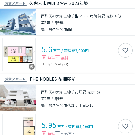
久留米市西町 3階建 2023年築
賃貸アパート
西鉄天神大牟田線 / 聖マリア病院前駅 徒歩18分
築3年
/
3階建
福岡県久留米市西町
5.6
万円
/
管理費
3,000円
無料
無料
敷
礼
1LDK
/
33.63㎡
/
2階
THE NOBLES 花畑駅前
賃貸アパート
西鉄天神大牟田線 / 花畑駅 徒歩1分
築2年
/
3階建
福岡県久留米市花畑３丁目1-10
5.95
万円
/
管理費
3,000円
無料
5.95万円
敷
礼