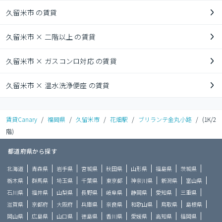
久留米市 の賃貸
久留米市 × 二階以上 の賃貸
久留米市 × ガスコンロ対応 の賃貸
久留米市 × 温水洗浄便座 の賃貸
賃貸Canary
/
福岡県
/
久留米市
/
花畑駅
/
ブリランテ金丸小路
/
(1K/2
階)
都道府県から探す
北海道
青森県
岩手県
宮城県
秋田県
山形県
福島県
茨城県
栃木県
群馬県
埼玉県
千葉県
東京都
神奈川県
新潟県
富山県
石川県
福井県
山梨県
長野県
岐阜県
静岡県
愛知県
三重県
滋賀県
京都府
大阪府
兵庫県
奈良県
和歌山県
鳥取県
島根県
岡山県
広島県
山口県
徳島県
香川県
愛媛県
高知県
福岡県