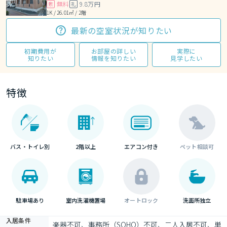
無料
9.8万円
敷
礼
1K / 26.01㎡ / 2階
最新の空室状況が知りたい
初期費用が
お部屋の詳しい
実際に
知りたい
情報を知りたい
見学したい
特徴
バス・トイレ別
2階以上
エアコン付き
ペット相談可
駐車場あり
室内洗濯機置場
オートロック
洗面所独立
入居条件
楽器不可、事務所（SOHO）不可、二人入居不可、単