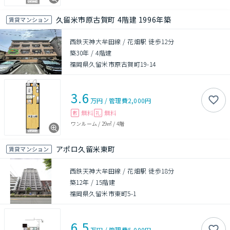
久留米市原古賀町 4階建 1996年築
賃貸マンション
西鉄天神大牟田線 / 花畑駅 徒歩12分
築30年
/
4階建
福岡県久留米市原古賀町19-14
3.6
万円
/
管理費
2,000円
無料
無料
敷
礼
ワンルーム
/
29㎡
/
4階
アポロ久留米東町
賃貸マンション
西鉄天神大牟田線 / 花畑駅 徒歩18分
築12年
/
15階建
福岡県久留米市東町5-1
6.5
万円
/
管理費
5,000円