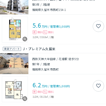
築3年
/
3階建
福岡県久留米市西町154-1
5.6
万円
/
管理費
3,000円
無料
無料
敷
礼
1LDK
/
33.63㎡
/
2階
J・プレミアム久留米
賃貸アパート
西鉄天神大牟田線 / 花畑駅 徒歩5分
築7年
/
3階建
福岡県久留米市西町
6.2
万円
/
管理費
5,000円
無料
無料
敷
礼
1LDK
/
30.15㎡
/
3階