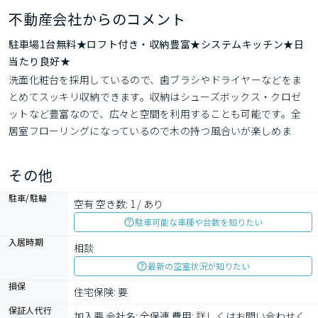
不動産会社からのコメント
駐車場1台無料★ロフト付き・収納豊富★システムキッチン★日
当たり良好★
洗面化粧台を採用しているので、歯ブラシやドライヤーなどをま
とめてスッキリ収納できます。収納はシューズボックス・クロゼ
ットなど豊富なので、広々と空間を利用することも可能です。全
居室フローリングになっているので木の持つ風合いが楽しめま
す。スイッチ一つで温度管理できるエアコン付きのアパート。落
ち着いた快適な暮らしをしたいなら単身者が多い物件へ。お部屋
その他
の広さに合った照明が付いています。
駐車/駐輪
空有 空き数: 1 / あり
駐車可能な車種や台数を知りたい
入居時期
相談
最新の空室状況が知りたい
損保
住宅保険: 要
保証人代行
加入要 会社名: 全保連 費用: 詳しくはお問い合わせく