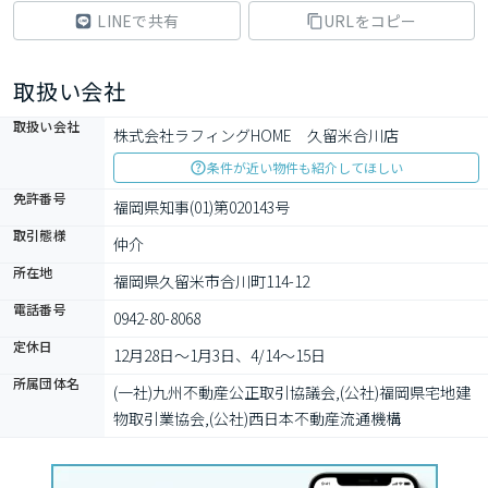
LINEで共有
URLをコピー
取扱い会社
取扱い会社
株式会社ラフィングHOME　久留米合川店
条件が近い物件も紹介してほしい
免許番号
福岡県知事(01)第020143号
取引態様
仲介
所在地
福岡県久留米市合川町114-12
電話番号
0942-80-8068
定休日
12月28日〜1月3日、4/14〜15日
所属団体名
(一社)九州不動産公正取引協議会,(公社)福岡県宅地建
物取引業協会,(公社)西日本不動産流通機構