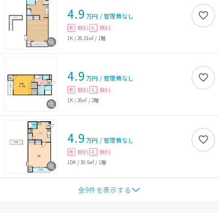
4.9
万円
/
管理費
なし
無料
無料
敷
礼
1K
/
26.01㎡
/
1階
4.9
万円
/
管理費
なし
無料
無料
敷
礼
1K
/
26㎡
/
2階
4.9
万円
/
管理費
なし
無料
無料
敷
礼
1DK
/
30.9㎡
/
1階
全
9
件を表示する