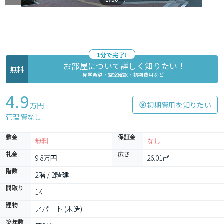
1分で完了!
お部屋について詳しく知りたい !
無料
見学希望・空室確認・初期費用など
4.9
初期費用を知りたい
万円
管理費なし
敷金
保証金
無料
なし
礼金
広さ
9.8万円
26.01㎡
階数
2階 / 2階建
間取り
1K
建物
アパート (木造)
築年数