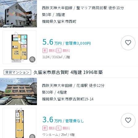
西鉄天神大牟田線 / 聖マリア病院前駅 徒歩18分
築3年
/
3階建
福岡県久留米市西町
5.6
万円
/
管理費
3,000円
無料
無料
敷
礼
1LDK
/
33.63㎡
/
2階
久留米市原古賀町 4階建 1996年築
賃貸マンション
西鉄天神大牟田線 / 花畑駅 徒歩12分
築30年
/
4階建
福岡県久留米市原古賀町19-14
3.6
万円
/
管理費
なし
無料
無料
敷
礼
ワンルーム
/
29㎡
/
4階