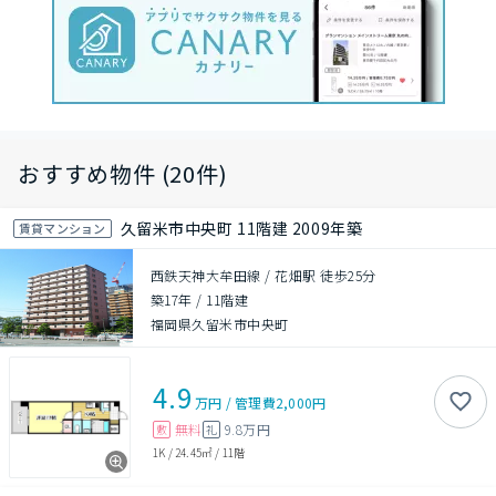
おすすめ物件 (20件)
久留米市中央町 11階建 2009年築
賃貸マンション
西鉄天神大牟田線 / 花畑駅 徒歩25分
築17年
/
11階建
福岡県久留米市中央町
4.9
万円
/
管理費
2,000円
無料
9.8万円
敷
礼
1K
/
24.45㎡
/
11階