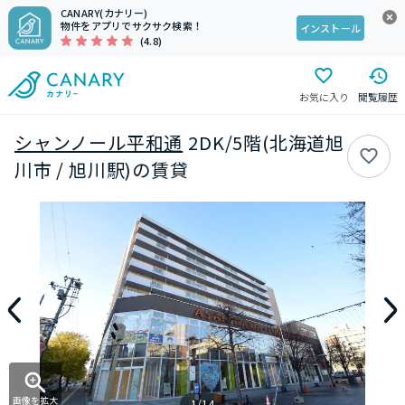
CANARY(カナリー)
物件をアプリでサクサク検索！
インストール
(4.8)
お気に入り
閲覧履歴
シャンノール平和通
2DK/5階(北海道旭
川市 / 旭川駅)の賃貸
画像を拡大
1/14