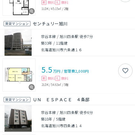
無料
無料
敷
礼
1LDK
/
45.15㎡
/
2階
センチュリー旭川
賃貸マンション
宗谷本線 / 旭川四条駅 徒歩7分
築33年
/
11階建
北海道旭川市六条通１６
5.5
万円
/
管理費
2,000円
無料
無料
敷
礼
2LDK
/
54.63㎡
/
5階
ＵＮ ＥＳＰＡＣＥ ４条邸
賃貸マンション
宗谷本線 / 旭川四条駅 徒歩6分
築18年
/
5階建
北海道旭川市四条通１４