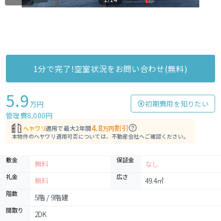
1分で完了!空室状況をお問い合わせ(無料)
5.9
初期費用を知りたい
万円
管理費8,000円
4.8
割引
適用で最大2年間
万円
本物件のヘヤワリ適用可否については、不動産会社へご確認ください。
敷金
保証金
無料
なし
礼金
広さ
無料
49.4㎡
階数
5階 / 9階建
間取り
2DK