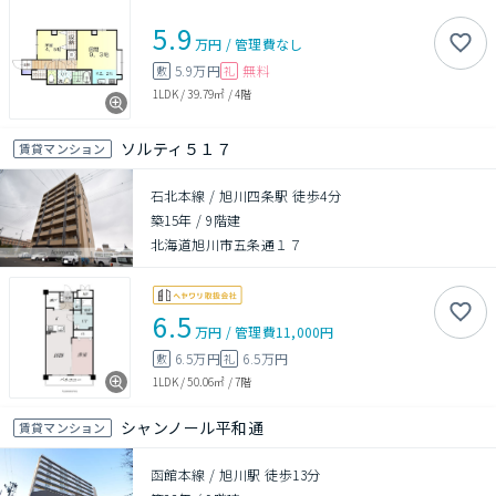
5.9
万円
/
管理費
なし
5.9万円
無料
敷
礼
1LDK
/
39.79㎡
/
4階
ソルティ５１７
賃貸マンション
石北本線 / 旭川四条駅 徒歩4分
築15年
/
9階建
北海道旭川市五条通１７
6.5
万円
/
管理費
11,000円
6.5万円
6.5万円
敷
礼
1LDK
/
50.06㎡
/
7階
シャンノール平和通
賃貸マンション
函館本線 / 旭川駅 徒歩13分