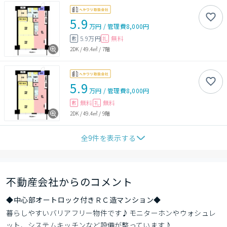
5.9
万円
/
管理費
8,000円
5.9万円
無料
敷
礼
2DK
/
49.4㎡
/
7階
5.9
万円
/
管理費
8,000円
無料
無料
敷
礼
2DK
/
49.4㎡
/
9階
全
9
件を表示する
不動産会社からのコメント
◆中心部オートロック付きＲＣ造マンション◆
暮らしやすいバリアフリー物件です♪モニターホンやウォシュレ
ット、システムキッチンなど設備が整っています♪