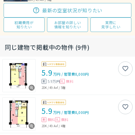
最新の空室状況が知りたい
初期費用が
お部屋の詳しい
実際に
知りたい
情報を知りたい
見学したい
同じ建物で掲載中の物件 (9件)
5.9
万円
/
管理費
8,000円
5.9万円
無料
敷
礼
2DK
/
49.4㎡
/
5階
5.9
万円
/
管理費
8,000円
無料
無料
敷
礼
2DK
/
49.4㎡
/
4階