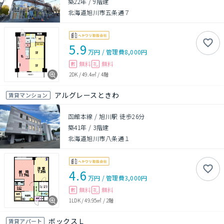
築22年
/
9階建
北海道旭川市五条通７
5.9
万円
/
管理費
8,000円
無料
無料
敷
礼
2DK
/
49.4㎡
/
4階
アルグレースときわ
賃貸マンション
函館本線 / 旭川駅 徒歩26分
築41年
/
3階建
北海道旭川市八条通１
4.6
万円
/
管理費
3,000円
無料
無料
敷
礼
1LDK
/
49.95㎡
/
2階
ボックスＬ
賃貸アパート