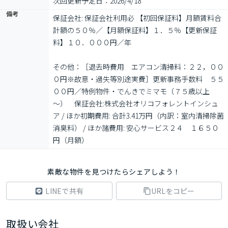
次回更新予定日：2026/4/18
備考
保証会社: 保証会社利用必 【初回保証料】月額賃料合
計額の５０％／【月額保証料】１．５％【更新保証
料】１０．０００円／年

その他：［退去時費用　エアコン清掃料：２２，００
０円※故意・過失等別途実費］更新事務手数料　５５
００円／特例物件・でんきでミマモ（７５歳以上
～）　保証会社:株式会社オリコフォレントインシュ
ア / ほか初期費用: 合計3.41万円（内訳：室内清掃除菌
消臭料） / ほか諸費用: 安心サービス２４　１６５０
円（月額）
素敵な物件を見つけたらシェアしよう！
LINEで共有
URLをコピー
取扱い会社