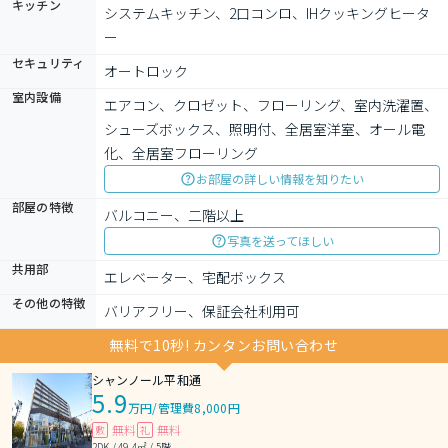
キッチン
システムキッチン、2口コンロ、IHクッキングヒータ
ー
セキュリティ
オートロック
室内設備
エアコン、クロゼット、フローリング、室内洗濯置、
シューズボックス、照明付、全居室洋室、オール電
化、全居室フローリング
お部屋の詳しい情報を知りたい
部屋の特徴
バルコニー、二階以上
写真を送ってほしい
共用部
エレベーター、宅配ボックス
その他の特徴
バリアフリー、保証会社利用可
無料で10秒! カンタンお問い合わせ
シャンノール平和通
5.9
万円
/
管理費8,000円
無料
無料
敷
礼
2DK / 49.4㎡ / 5階