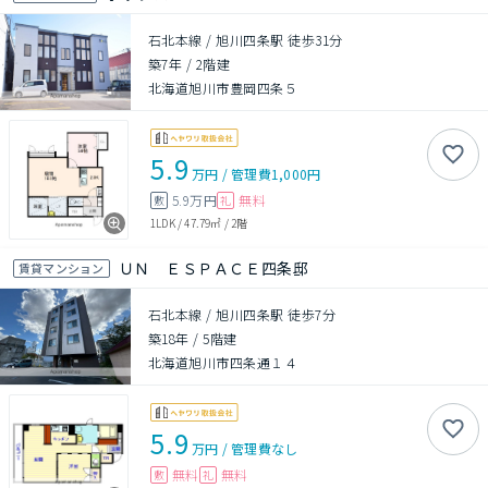
石北本線 / 旭川四条駅 徒歩31分
築7年
/
2階建
北海道旭川市豊岡四条５
5.9
万円
/
管理費
1,000円
5.9万円
無料
敷
礼
1LDK
/
47.79㎡
/
2階
ＵＮ ＥＳＰＡＣＥ四条邸
賃貸マンション
石北本線 / 旭川四条駅 徒歩7分
築18年
/
5階建
北海道旭川市四条通１４
5.9
万円
/
管理費
なし
無料
無料
敷
礼