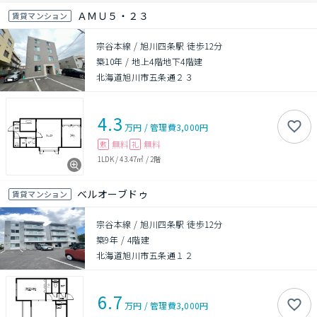
ＡＭＵ５・２３
賃貸マンション
宗谷本線 / 旭川四条駅 徒歩12分
築10年
/
地上4階地下4階建
北海道旭川市五条通２３
4.3
万円
/
管理費
3,000円
無料
無料
敷
礼
1LDK
/
43.47㎡
/
2階
ベルオーブドゥ
賃貸マンション
宗谷本線 / 旭川四条駅 徒歩12分
築9年
/
4階建
北海道旭川市五条通１２
6.7
万円
/
管理費
3,000円