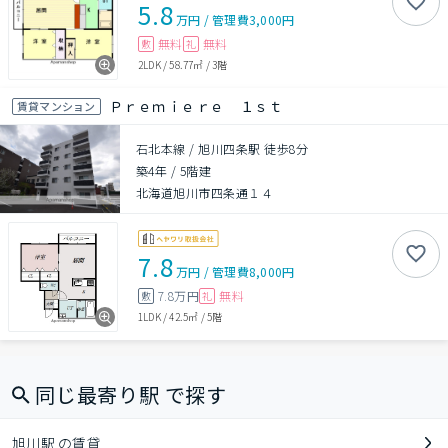
5.8
万円
/
管理費
3,000円
無料
無料
敷
礼
2LDK
/
58.77㎡
/
3階
Ｐｒｅｍｉｅｒｅ １ｓｔ
賃貸マンション
石北本線 / 旭川四条駅 徒歩8分
築4年
/
5階建
北海道旭川市四条通１４
7.8
万円
/
管理費
8,000円
7.8万円
無料
敷
礼
1LDK
/
42.5㎡
/
5階
同じ最寄り駅 で探す
旭川駅 の賃貸