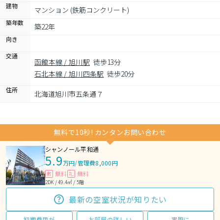
建物
マンション (鉄筋コンクリート)
築年数
築22年
向き
交通
函館本線 / 旭川駅
徒歩13分
石北本線 / 旭川四条駅
徒歩20分
住所
北海道旭川市五条通７
無料で10秒! カンタンお問い合わせ
シャンノール平和通
5.9
万円
/
管理費8,000円
無料
無料
敷
礼
2DK / 49.4㎡ / 5階
最新の空室状況が知りたい
初期費用が
お部屋の詳しい
実際に