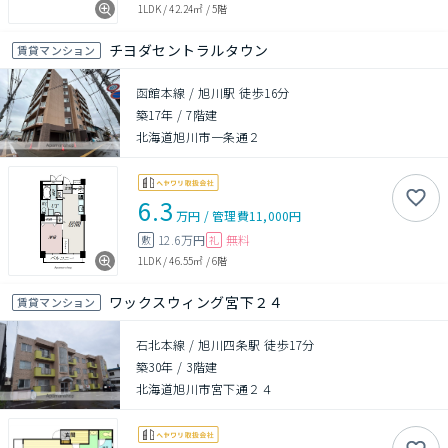
1LDK
/
42.24㎡
/
5階
チヨダセントラルタウン
賃貸マンション
函館本線 / 旭川駅 徒歩16分
築17年
/
7階建
北海道旭川市一条通２
6.3
万円
/
管理費
11,000円
12.6万円
無料
敷
礼
1LDK
/
46.55㎡
/
6階
ワックスウィング宮下２４
賃貸マンション
石北本線 / 旭川四条駅 徒歩17分
築30年
/
3階建
北海道旭川市宮下通２４