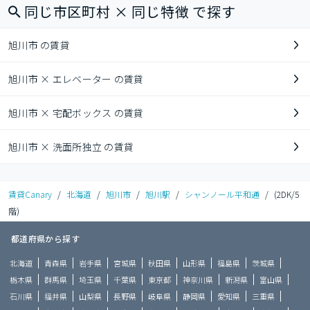
同じ市区町村 × 同じ特徴 で探す
旭川市 の賃貸
旭川市 × エレベーター の賃貸
旭川市 × 宅配ボックス の賃貸
旭川市 × 洗面所独立 の賃貸
賃貸Canary
/
北海道
/
旭川市
/
旭川駅
/
シャンノール平和通
/
(2DK/5
階)
都道府県から探す
北海道
青森県
岩手県
宮城県
秋田県
山形県
福島県
茨城県
栃木県
群馬県
埼玉県
千葉県
東京都
神奈川県
新潟県
富山県
石川県
福井県
山梨県
長野県
岐阜県
静岡県
愛知県
三重県