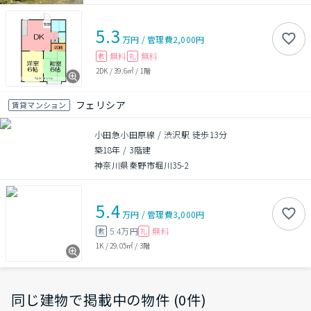
5.3
万円
/
管理費
2,000円
無料
無料
敷
礼
2DK
/
39.6㎡
/
1階
フェリシア
賃貸マンション
小田急小田原線 / 渋沢駅 徒歩13分
築18年
/
3階建
神奈川県秦野市堀川35-2
5.4
万円
/
管理費
3,000円
5.4万円
無料
敷
礼
1K
/
29.05㎡
/
3階
同じ建物で掲載中の物件 (0件)