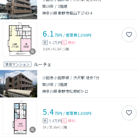
築16年
/
3階建
神奈川県秦野市堀山下1743-4
6.1
万円
/
管理費
2,000円
6.1万円
無料
敷
礼
1LDK
/
41.3㎡
/
1階
ルーチェ
賃貸マンション
小田急小田原線 / 渋沢駅 徒歩7分
築19年
/
3階建
神奈川県秦野市松原町5-12
5.4
万円
/
管理費
3,000円
5.4万円
無料
敷
礼
1K
/
35.16㎡
/
1階