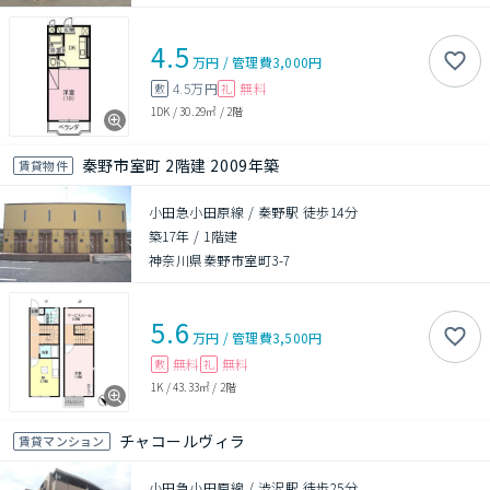
4.5
万円
/
管理費
3,000円
4.5万円
無料
敷
礼
1DK
/
30.29㎡
/
2階
秦野市室町 2階建 2009年築
賃貸物件
小田急小田原線 / 秦野駅 徒歩14分
築17年
/
1階建
神奈川県秦野市室町3-7
5.6
万円
/
管理費
3,500円
無料
無料
敷
礼
1K
/
43.33㎡
/
2階
チャコールヴィラ
賃貸マンション
小田急小田原線 / 渋沢駅 徒歩25分