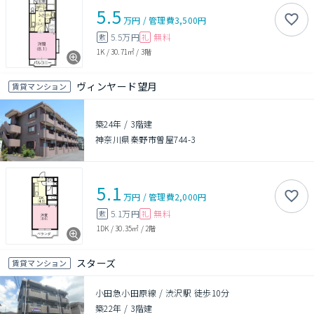
5.5
万円
/
管理費
3,500円
5.5万円
無料
敷
礼
1K
/
30.71㎡
/
3階
ヴィンヤード望月
賃貸マンション
築24年
/
3階建
神奈川県秦野市曽屋744-3
5.1
万円
/
管理費
2,000円
5.1万円
無料
敷
礼
1DK
/
30.35㎡
/
2階
スターズ
賃貸マンション
小田急小田原線 / 渋沢駅 徒歩10分
築22年
/
3階建