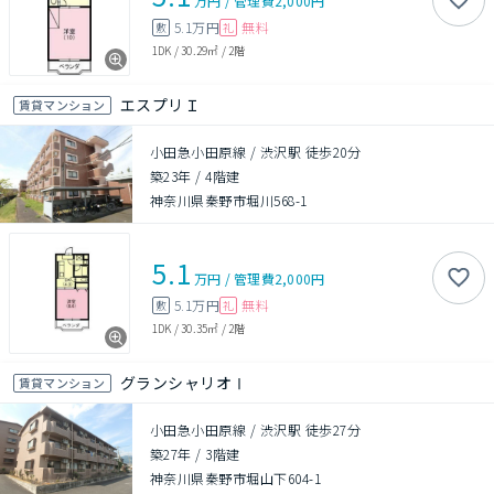
万円
/
管理費
2,000円
5.1万円
無料
敷
礼
1DK
/
30.29㎡
/
2階
エスプリＩ
賃貸マンション
小田急小田原線 / 渋沢駅 徒歩20分
築23年
/
4階建
神奈川県秦野市堀川568-1
5.1
万円
/
管理費
2,000円
5.1万円
無料
敷
礼
1DK
/
30.35㎡
/
2階
グランシャリオⅠ
賃貸マンション
小田急小田原線 / 渋沢駅 徒歩27分
築27年
/
3階建
神奈川県秦野市堀山下604-1