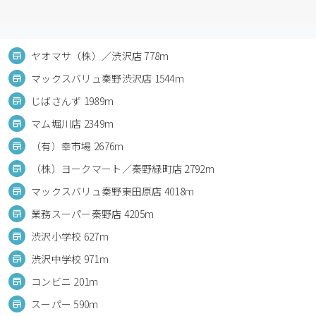
ヤオマサ（株）／渋沢店 778m
マックスバリュ秦野渋沢店 1544m
じばさんず 1989m
マム堀川店 2349m
（有）幸市場 2676m
（株）ヨークマート／秦野緑町店 2792m
マックスバリュ秦野東田原店 4018m
業務スーパー秦野店 4205m
渋沢小学校 627m
渋沢中学校 971m
コンビニ 201m
スーパー 590m