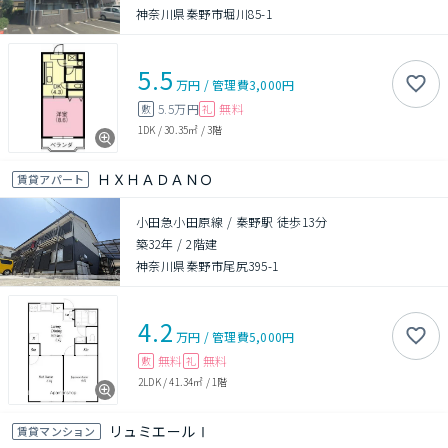
神奈川県秦野市堀川85-1
5.5
万円
/
管理費
3,000円
5.5万円
無料
敷
礼
1DK
/
30.35㎡
/
3階
ＨＸＨＡＤＡＮＯ
賃貸アパート
小田急小田原線 / 秦野駅 徒歩13分
築32年
/
2階建
神奈川県秦野市尾尻395-1
4.2
万円
/
管理費
5,000円
無料
無料
敷
礼
2LDK
/
41.34㎡
/
1階
リュミエールⅠ
賃貸マンション