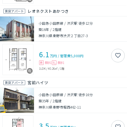
レオネクストあかつき
賃貸アパート
小田急小田原線 / 渋沢駅 徒歩12分
築16年
/
2階建
神奈川県秦野市渋沢２丁目27-3
6.1
万円
/
管理費
5,000円
無料
無料
敷
礼
1LDK
/
40.26㎡
/
1階
宮前ハイツ
賃貸アパート
小田急小田原線 / 渋沢駅 徒歩16分
築35年
/
2階建
神奈川県秦野市堀西462-11
3.5