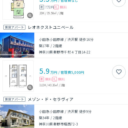
万円
/
管理費
なし
7万円
無料
敷
礼
2DK
/
35.58㎡
/
2階
レオネクストユニベール
賃貸アパート
小田急小田原線 / 渋沢駅 徒歩16分
築17年
/
2階建
神奈川県秦野市千村４丁目14-22
5.9
万円
/
管理費
5,000円
無料
無料
敷
礼
1LDK
/
40.26㎡
/
1階
メゾン・ド・セラヴィア
賃貸アパート
小田急小田原線 / 渋沢駅 徒歩9分
築34年
/
2階建
神奈川県秦野市堀西72-3