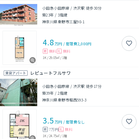
小田急小田原線 / 渋沢駅 徒歩30分
築23年
/
3階建
神奈川県秦野市三屋90-1
4.8
万円
/
管理費
2,000円
無料
無料
敷
礼
1K
/
29.05㎡
/
1階
レピュートフルサワ
賃貸アパート
小田急小田原線 / 渋沢駅 徒歩17分
築39年
/
2階建
神奈川県秦野市堀西593-3
3.5
万円
/
管理費
なし
7万円
無料
敷
礼
1K
/
24.75㎡
/
1階