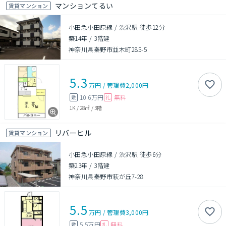
マンションてるい
賃貸マンション
小田急小田原線 / 渋沢駅 徒歩12分
築14年
/
3階建
神奈川県秦野市並木町285-5
5.3
万円
/
管理費
2,000円
10.6万円
無料
敷
礼
1K
/
28㎡
/
3階
リバーヒル
賃貸マンション
小田急小田原線 / 渋沢駅 徒歩6分
築23年
/
3階建
神奈川県秦野市萩が丘7-28
5.5
万円
/
管理費
3,000円
5.5万円
無料
敷
礼