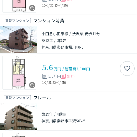
1DK
/
30.35㎡
/
3階
マンション萌黄
賃貸マンション
小田急小田原線 / 渋沢駅 徒歩11分
築18年
/
3階建
神奈川県秦野市堀川40-3
5.6
万円
/
管理費
3,000円
5.6万円
無料
敷
礼
1K
/
31.82㎡
/
2階
フレール
賃貸マンション
築19年
/
4階建
神奈川県秦野市平沢568-5