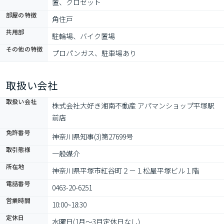
置、クロゼット
部屋の特徴
角住戸
共用部
駐輪場、バイク置場
その他の特徴
プロパンガス、駐車場あり
取扱い会社
取扱い会社
株式会社大好き湘南不動産 アパマンショップ平塚駅
前店
免許番号
神奈川県知事(3)第27699号
取引態様
一般媒介
所在地
神奈川県平塚市紅谷町２－１松屋平塚ビル１階
電話番号
0463-20-6251
営業時間
10:00~18:30
定休日
水曜日(1月～3月定休日なし)