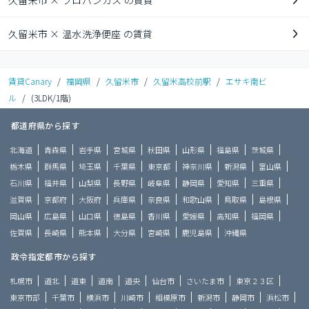
久留米市 × プロパンガス の賃貸
久留米市 × 温水洗浄便座 の賃貸
賃貸Canary
/
福岡県
/
久留米市
/
久留米高校前駅
/
エサキ南ビ
ル
/
(3LDK/1階)
都道府県から探す
北海道
青森県
岩手県
宮城県
秋田県
山形県
福島県
茨城県
栃木県
群馬県
埼玉県
千葉県
東京都
神奈川県
新潟県
富山県
石川県
福井県
山梨県
長野県
岐阜県
静岡県
愛知県
三重県
滋賀県
京都府
大阪府
兵庫県
奈良県
和歌山県
鳥取県
島根県
岡山県
広島県
山口県
徳島県
香川県
愛媛県
高知県
福岡県
佐賀県
長崎県
熊本県
大分県
宮崎県
鹿児島県
沖縄県
政令指定都市から探す
札幌市
道北
道東
道南
道央
仙台市
さいたま市
東京２３区
東京市部
千葉市
横浜市
川崎市
相模原市
新潟市
静岡市
浜松市