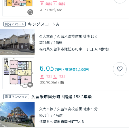
無料
無料
敷
礼
2LDK
/
50㎡
/
6階
キングスコ−トＡ
賃貸アパート
久大本線 / 久留米高校前駅 徒歩15分
築21年
/
2階建
福岡県久留米市諏訪野町字一丁田1694番地1
6.05
万円
/
管理費
1,100円
無料
無料
敷
礼
3DK
/
65.57㎡
/
2階
久留米市国分町 4階建 1987年築
賃貸マンション
久大本線 / 久留米高校前駅 徒歩30分
築39年
/
4階建
福岡県久留米市国分町784-8