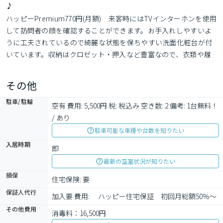
♪
ハッピーPremium770円(月額)　来客時にはTVインターホンを使用
して訪問者の顔を確認することができます。お手入れしやすいよ
うに工夫されているので綺麗な状態を保ちやすい洗面化粧台が付
いています。収納はクロゼット・押入など豊富なので、衣類や履
き物の整理がしやすく便利です。共用部には敷地内ごみ置き場・
バイク置場など様々な設備やサービスが揃っているので便利で
その他
す。自由にインテリアを楽しめる、フローリングのお部屋
駐車/駐輪
空有 費用: 5,500円 税: 税込み 空き数: 2 備考: 1台無料！ 
/ あり
駐車可能な車種や台数を知りたい
入居時期
即
最新の空室状況が知りたい
損保
住宅保険: 要
保証人代行
加入要 費用: 　ハッピー住宅保証　初回月総額50％～
その他費用
消毒料：16,500円