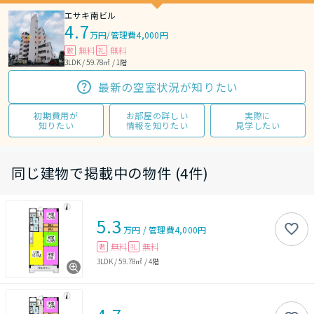
エサキ南ビル
4.7
万円
/
管理費4,000円
無料
無料
敷
礼
3LDK / 59.78㎡ / 1階
最新の空室状況が知りたい
初期費用が
お部屋の詳しい
実際に
知りたい
情報を知りたい
見学したい
同じ建物で掲載中の物件 (4件)
5.3
万円
/
管理費
4,000円
無料
無料
敷
礼
3LDK
/
59.78㎡
/
4階