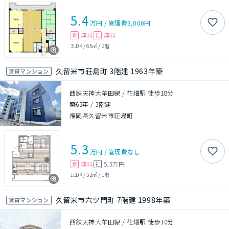
5.4
万円
/
管理費
3,000円
無料
無料
敷
礼
3LDK
/
65㎡
/
2階
久留米市荘島町 3階建 1963年築
賃貸マンション
西鉄天神大牟田線 / 花畑駅 徒歩18分
築63年
/
3階建
福岡県久留米市荘島町
5.3
万円
/
管理費
なし
無料
5.3万円
敷
礼
1LDK
/
52㎡
/
1階
久留米市六ツ門町 7階建 1998年築
賃貸マンション
西鉄天神大牟田線 / 花畑駅 徒歩10分