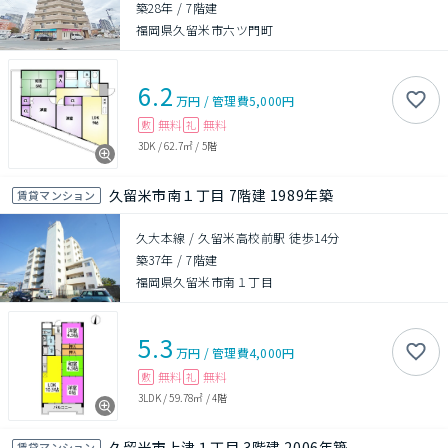
築28年
/
7階建
福岡県久留米市六ツ門町
6.2
万円
/
管理費
5,000円
無料
無料
敷
礼
3DK
/
62.7㎡
/
5階
久留米市南１丁目 7階建 1989年築
賃貸マンション
久大本線 / 久留米高校前駅 徒歩14分
築37年
/
7階建
福岡県久留米市南１丁目
5.3
万円
/
管理費
4,000円
無料
無料
敷
礼
3LDK
/
59.78㎡
/
4階
久留米市上津１丁目 3階建 2006年築
賃貸マンション