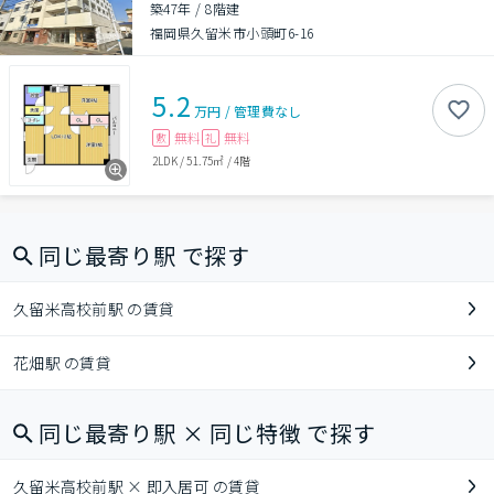
築47年
/
8階建
福岡県久留米市小頭町6-16
5.2
万円
/
管理費
なし
無料
無料
敷
礼
2LDK
/
51.75㎡
/
4階
同じ最寄り駅 で探す
久留米高校前駅 の賃貸
花畑駅 の賃貸
同じ最寄り駅 × 同じ特徴 で探す
久留米高校前駅 × 即入居可 の賃貸