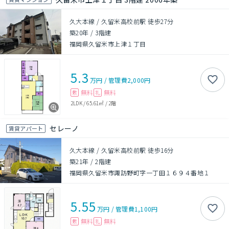
久大本線 / 久留米高校前駅 徒歩27分
築20年
/
3階建
福岡県久留米市上津１丁目
5.3
万円
/
管理費
2,000円
無料
無料
敷
礼
2LDK
/
65.61㎡
/
2階
セレーノ
賃貸アパート
久大本線 / 久留米高校前駅 徒歩16分
築21年
/
2階建
福岡県久留米市諏訪野町字一丁田１６９４番地１
5.55
万円
/
管理費
1,100円
無料
無料
敷
礼