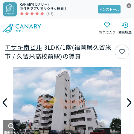
CANARY(カナリー)
物件をアプリでサクサク検索！
インストール
(4.8)
お気に入り
閲覧履歴
エサキ南ビル
3LDK/1階(福岡県久留米
市 / 久留米高校前駅)の賃貸
画像を拡大
1/30