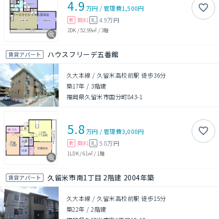
4.9
万円
/
管理費
1,500円
無料
4.9万円
敷
礼
2DK
/
52.99㎡
/
3階
ハウスフリーデ五番館
賃貸アパート
久大本線 / 久留米高校前駅 徒歩36分
築17年
/
3階建
福岡県久留米市国分町843-1
5.8
万円
/
管理費
3,000円
無料
5.8万円
敷
礼
1LDK
/
61㎡
/
1階
久留米市南1丁目 2階建 2004年築
賃貸アパート
久大本線 / 久留米高校前駅 徒歩15分
築22年
/
2階建