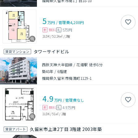
福岡県久留米市南1丁目18-10
5
万円
/
管理費
4,200円
無料
5万円
敷
礼
2LDK
/
52.24㎡
/
2階
タワーサイドビル
賃貸マンション
西鉄天神大牟田線 / 花畑駅 徒歩8分
築48年
/
6階建
福岡県久留米市梅満町1129-1
4.9
万円
/
管理費
なし
無料
4.9万円
敷
礼
1LDK
/
51㎡
/
2階
久留米市上津2丁目 3階建 2003年築
賃貸アパート