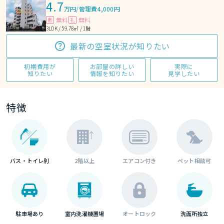
4.7
万円
/
管理費4,000円
無料
無料
敷
礼
3LDK / 59.78㎡ / 1階
最新の空室状況が知りたい
初期費用が
お部屋の詳しい
実際に
知りたい
情報を知りたい
見学したい
特徴
バス・トイレ別
2階以上
エアコン付き
ペット相談可
駐車場あり
室内洗濯機置場
オートロック
洗面所独立