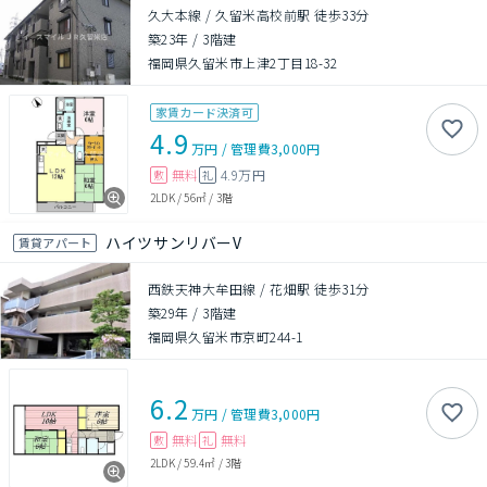
久大本線 / 久留米高校前駅 徒歩33分
築23年
/
3階建
福岡県久留米市上津2丁目18-32
家賃カード決済可
4.9
万円
/
管理費
3,000円
無料
4.9万円
敷
礼
2LDK
/
56㎡
/
3階
ハイツサンリバーV
賃貸アパート
西鉄天神大牟田線 / 花畑駅 徒歩31分
築29年
/
3階建
福岡県久留米市京町244-1
6.2
万円
/
管理費
3,000円
無料
無料
敷
礼
2LDK
/
59.4㎡
/
3階