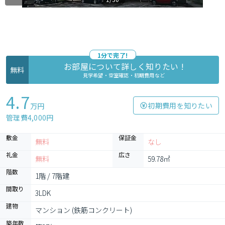
1分で完了!
お部屋について詳しく知りたい !
無料
見学希望・空室確認・初期費用など
4.7
初期費用を知りたい
万円
管理費4,000円
敷金
保証金
無料
なし
礼金
広さ
無料
59.78㎡
階数
1階 / 7階建
間取り
3LDK
建物
マンション (鉄筋コンクリート)
築年数