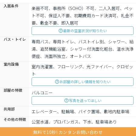
入居条件
楽器不可、事務所（SOHO）不可、二人入居可、ペッ
ト不可、保証人不要、初期費用カード決済可、礼金不
要、敷金不要、即入居可
最新の空室状況が知りたい
バス・トイレ
専用バス、専用トイレ、バストイレ別、シャワー、給
湯、追焚機能浴室、シャワー付洗面化粧台、温水洗浄
便座、洗面所独立、オートバス
室内設備
室内洗濯置、フローリング、光ファイバー、クロゼッ
ト
お部屋の詳しい情報を知りたい
部屋の特徴
バルコニー
写真を送ってほしい
共用部
エレベーター、駐輪場、バイク置場、敷地内駐車場
その他の特徴
公営水道、プロパンガス、下水、駐車場あり
無料で10秒! カンタンお問い合わせ