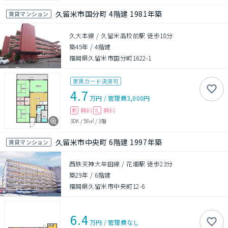
久留米市国分町 4階建 1981年築
賃貸マンション
久大本線 / 久留米高校前駅 徒歩18分
築45年
/
4階建
福岡県久留米市国分町1622-1
家賃カード決済可
4.7
万円
/
管理費
3,000円
無料
無料
敷
礼
3DK
/
58㎡
/
3階
久留米市中央町 6階建 1997年築
賃貸マンション
西鉄天神大牟田線 / 花畑駅 徒歩23分
築29年
/
6階建
福岡県久留米市中央町12-6
6.4
万円
/
管理費
なし