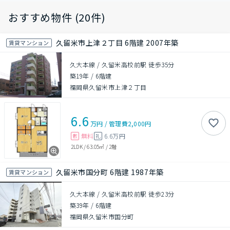
おすすめ物件 (20件)
久留米市上津２丁目 6階建 2007年築
賃貸マンション
久大本線 / 久留米高校前駅 徒歩35分
築19年
/
6階建
福岡県久留米市上津２丁目
6.6
万円
/
管理費
2,000円
無料
6.6万円
敷
礼
2LDK
/
63.05㎡
/
2階
久留米市国分町 6階建 1987年築
賃貸マンション
久大本線 / 久留米高校前駅 徒歩23分
築39年
/
6階建
福岡県久留米市国分町