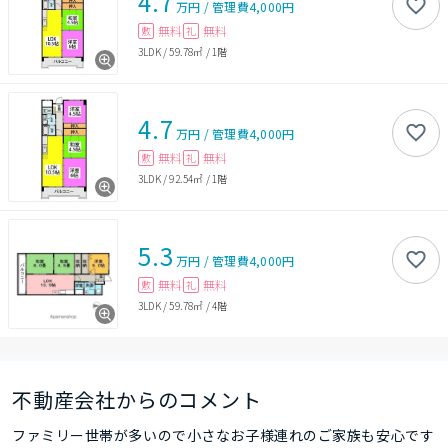
4.7
万円
/
管理費
4,000円
無料
無料
敷
礼
3LDK
/
59.78㎡
/
1階
4.7
万円
/
管理費
4,000円
無料
無料
敷
礼
3LDK
/
92.54㎡
/
1階
5.3
万円
/
管理費
4,000円
無料
無料
敷
礼
3LDK
/
59.78㎡
/
4階
不動産会社からのコメント
ファミリー世帯が多いので小さなお子様連れのご家族も安心です