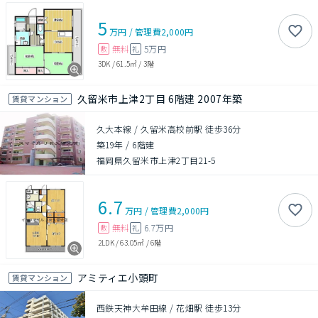
5
万円
/
管理費
2,000円
無料
5万円
敷
礼
3DK
/
61.5㎡
/
3階
久留米市上津2丁目 6階建 2007年築
賃貸マンション
久大本線 / 久留米高校前駅 徒歩36分
築19年
/
6階建
福岡県久留米市上津2丁目21-5
6.7
万円
/
管理費
2,000円
無料
6.7万円
敷
礼
2LDK
/
63.05㎡
/
6階
アミティエ小頭町
賃貸マンション
西鉄天神大牟田線 / 花畑駅 徒歩13分