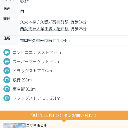
築37年
向き
南
交通
久大本線 / 久留米高校前駅
徒歩14分
西鉄天神大牟田線 / 花畑駅
徒歩25分
住所
福岡県久留米市南1丁目24-6
コンビニエンスストア 60m
スーパーマーケット 592m
ドラッグストア 272m
銀行 233m
商店街 911m
ドラッグストアモリ 381m
無料で10秒! カンタンお問い合わせ
エサキ南ビル