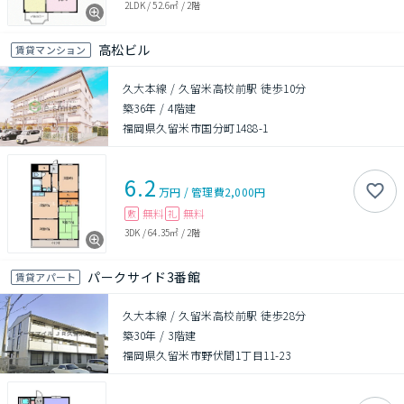
2LDK
/
52.6㎡
/
2階
高松ビル
賃貸マンション
久大本線 / 久留米高校前駅 徒歩10分
築36年
/
4階建
福岡県久留米市国分町1488-1
6.2
万円
/
管理費
2,000円
無料
無料
敷
礼
3DK
/
64.35㎡
/
2階
パークサイド3番館
賃貸アパート
久大本線 / 久留米高校前駅 徒歩28分
築30年
/
3階建
福岡県久留米市野伏間1丁目11-23