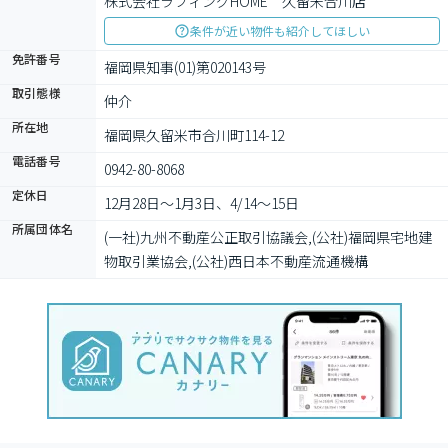
株式会社ラフィングHOME　久留米合川店
条件が近い物件も紹介してほしい
免許番号
福岡県知事(01)第020143号
取引態様
仲介
所在地
福岡県久留米市合川町114-12
電話番号
0942-80-8068
定休日
12月28日〜1月3日、4/14〜15日
所属団体名
(一社)九州不動産公正取引協議会,(公社)福岡県宅地建
物取引業協会,(公社)西日本不動産流通機構