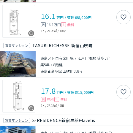
16.1
万円
/
管理費
8,000円
16.1万円
無料
敷
礼
1K
/
29.28㎡
/
10階
TASUKI RICHESSE 新宿山吹町
賃貸マンション
東京メトロ有楽町線 / 江戸川橋駅 徒歩3分
築5年
/
8階建
東京都新宿区山吹町358-9
17.8
万円
/
管理費
15,000円
無料
無料
敷
礼
1K
/
27.18㎡
/
7階
S-RESIDENCE新宿早稲田avelis
賃貸マンション
東京メトロ有楽町線 / 江戸川橋駅 徒歩10分