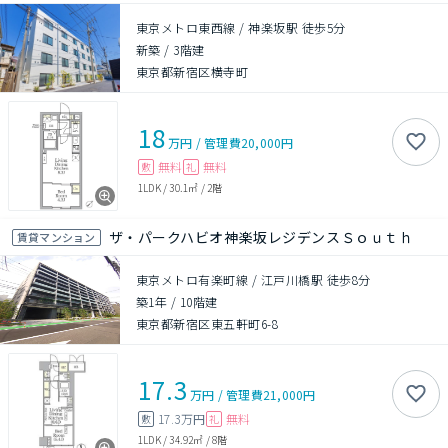
東京メトロ東西線 / 神楽坂駅 徒歩5分
新築
/
3階建
東京都新宿区横寺町
18
万円
/
管理費
20,000円
無料
無料
敷
礼
1LDK
/
30.1㎡
/
2階
ザ・パークハビオ神楽坂レジデンスＳｏｕｔｈ
賃貸マンション
東京メトロ有楽町線 / 江戸川橋駅 徒歩8分
築1年
/
10階建
東京都新宿区東五軒町6-8
17.3
万円
/
管理費
21,000円
17.3万円
無料
敷
礼
1LDK
/
34.92㎡
/
8階