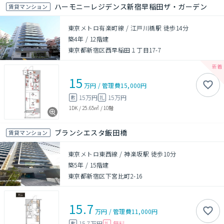
ハーモニーレジデンス新宿早稲田ザ・ガーデン
賃貸マンション
東京メトロ有楽町線 / 江戸川橋駅 徒歩14分
築4年
/
12階建
東京都新宿区西早稲田１丁目17-7
15
万円
/
管理費
15,000円
15万円
15万円
敷
礼
1DK
/
25.65㎡
/
10階
ブランシエスタ飯田橋
賃貸マンション
東京メトロ東西線 / 神楽坂駅 徒歩10分
築5年
/
15階建
東京都新宿区下宮比町2-16
15.7
万円
/
管理費
11,000円
15.7万円
無料
敷
礼