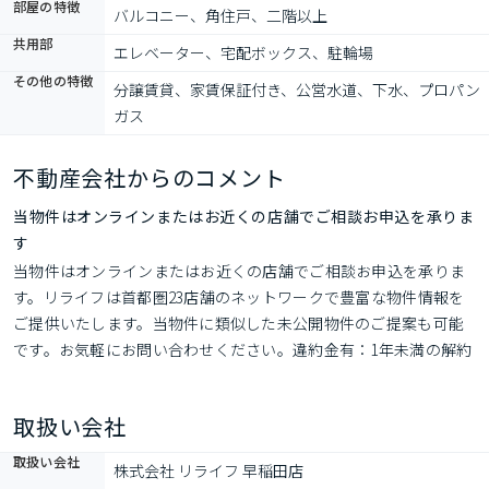
部屋の特徴
バルコニー、角住戸、二階以上
共用部
エレベーター、宅配ボックス、駐輪場
その他の特徴
分譲賃貸、家賃保証付き、公営水道、下水、プロパン
ガス
不動産会社からのコメント
当物件はオンラインまたはお近くの店舗でご相談お申込を承りま
す
当物件はオンラインまたはお近くの店舗でご相談お申込を承りま
す。リライフは首都圏23店舗のネットワークで豊富な物件情報を
ご提供いたします。当物件に類似した未公開物件のご提案も可能
です。お気軽にお問い合わせください。違約金有：1年未満の解約
時、総賃料1ヶ月分の違約金有
取扱い会社
取扱い会社
株式会社 リライフ 早稲田店