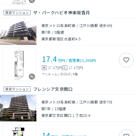
ザ・パークハビオ神楽坂香月
賃貸マンション
東京メトロ有楽町線 / 江戸川橋駅 徒歩4分
築7年
/
8階建
東京都新宿区水道町4-5
17.4
万円
/
管理費
15,000円
17.4万円
17.4万円
敷
礼
ワンルーム
/
33.01㎡
/
4階
フレンシア文京関口
賃貸マンション
東京メトロ有楽町線 / 江戸川橋駅 徒歩7分
築7年
/
13階建
東京都文京区関口１丁目28-6
14