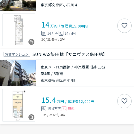
東京都文京区小石川４
14
万円
/
管理費
15,000円
14万円
14万円
敷
礼
2K
/
27.49㎡
/
2階
SUNIVAS飯田橋【サニヴァス飯田橋】
賃貸マンション
東京メトロ東西線 / 神楽坂駅 徒歩13分
築4年
/
5階建
東京都新宿区新小川町
15.4
万円
/
管理費
12,000円
15.4万円
無料
敷
礼
1DK
/
25.6㎡
/
4階