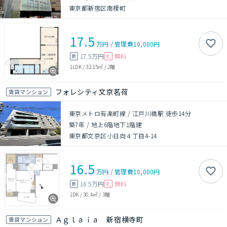
東京都新宿区南榎町
17.5
万円
/
管理費
10,000円
17.5万円
無料
敷
礼
1LDK
/
32.15㎡
/
2階
フォレシティ文京茗荷
賃貸マンション
東京メトロ有楽町線 / 江戸川橋駅 徒歩14分
築7年
/
地上6階地下1階建
東京都文京区小日向４丁目4-14
16.5
万円
/
管理費
10,000円
16.5万円
無料
敷
礼
1DK
/
30.4㎡
/
3階
Ａｇｌａｉａ 新宿横寺町
賃貸マンション