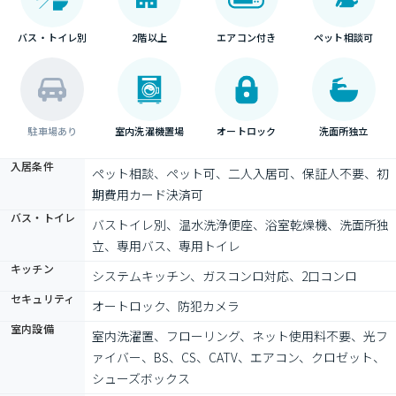
バス・トイレ別
2階以上
エアコン付き
ペット相談可
駐車場あり
室内洗濯機置場
オートロック
洗面所独立
入居条件
ペット相談、ペット可、二人入居可、保証人不要、初
期費用カード決済可
バス・トイレ
バストイレ別、温水洗浄便座、浴室乾燥機、洗面所独
立、専用バス、専用トイレ
キッチン
システムキッチン、ガスコンロ対応、2口コンロ
セキュリティ
オートロック、防犯カメラ
室内設備
室内洗濯置、フローリング、ネット使用料不要、光フ
ァイバー、BS、CS、CATV、エアコン、クロゼット、
シューズボックス