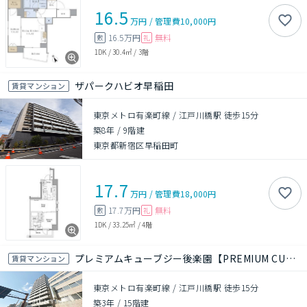
16.5
万円
/
管理費
10,000円
16.5万円
無料
敷
礼
1DK
/
30.4㎡
/
3階
ザパークハビオ早稲田
賃貸マンション
東京メトロ有楽町線 / 江戸川橋駅 徒歩15分
築8年
/
9階建
東京都新宿区早稲田町
17.7
万円
/
管理費
18,000円
17.7万円
無料
敷
礼
1DK
/
33.25㎡
/
4階
プレミアムキューブジー後楽園【PREMIUM CUBE G 後楽園】
賃貸マンション
東京メトロ有楽町線 / 江戸川橋駅 徒歩15分
築3年
/
15階建