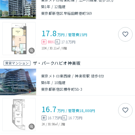
築1年
/
12階建
東京都新宿区早稲田鶴巻町569
17.8
万円
/
管理費
15円
無料
17.8万円
敷
礼
1DK
/
30.11㎡
/
8階
ザ・パークハビオ神楽坂
賃貸マンション
東京メトロ東西線 / 神楽坂駅 徒歩6分
築6年
/
10階建
東京都新宿区横寺町58-3
16.7
万円
/
管理費
18,000円
16.7万円
16.7万円
敷
礼
2K
/
30.98㎡
/
2階