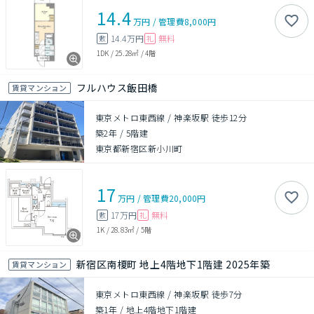
14.4
万円
/
管理費
8,000円
14.4万円
無料
敷
礼
1DK
/
25.28㎡
/
4階
フルハウス飯田橋
賃貸マンション
東京メトロ東西線 / 神楽坂駅 徒歩12分
築2年
/
5階建
東京都新宿区新小川町
17
万円
/
管理費
20,000円
17万円
無料
敷
礼
1K
/
28.83㎡
/
5階
新宿区南榎町 地上4階地下1階建 2025年築
賃貸マンション
東京メトロ東西線 / 神楽坂駅 徒歩7分
築1年
/
地上4階地下1階建