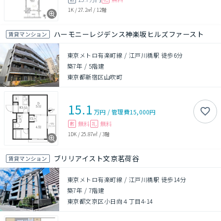
1K
/
27.2㎡
/
12階
ハーモニーレジデンス神楽坂ヒルズファースト
賃貸マンション
東京メトロ有楽町線 / 江戸川橋駅 徒歩6分
築7年
/
5階建
東京都新宿区山吹町
15.1
万円
/
管理費
15,000円
無料
無料
敷
礼
1DK
/
25.87㎡
/
3階
ブリリアイスト文京茗荷谷
賃貸マンション
東京メトロ有楽町線 / 江戸川橋駅 徒歩14分
築7年
/
7階建
東京都文京区小日向４丁目4-14