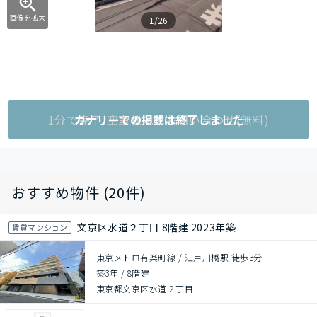
画像を拡大
1/26
1分で完了!空室状況をお問い合わせ(無料)
カナリーでの掲載は終了しました
おすすめ物件 (20件)
文京区水道２丁目 8階建 2023年築
賃貸マンション
東京メトロ有楽町線 / 江戸川橋駅 徒歩3分
築3年
/
8階建
東京都文京区水道２丁目