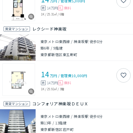
万円
/
管理費
5,000円
14万円
無料
敷
礼
1K
/
25.31㎡
/
6階
レクシード神楽坂
賃貸マンション
東京メトロ東西線 / 神楽坂駅 徒歩8分
築6年
/
9階建
東京都新宿区東五軒町
14
万円
/
管理費
10,000円
14万円
無料
敷
礼
1K
/
25.92㎡
/
3階
コンフォリア神楽坂ＤＥＵＸ
賃貸マンション
東京メトロ東西線 / 神楽坂駅 徒歩6分
築13年
/
13階建
東京都新宿区岩戸町