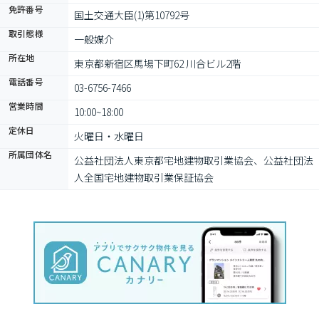
免許番号
国土交通大臣(1)第10792号
取引態様
一般媒介
所在地
東京都新宿区馬場下町62 川合ビル2階
電話番号
03-6756-7466
営業時間
10:00~18:00
定休日
火曜日・水曜日
所属団体名
公益社団法⼈東京都宅地建物取引業協会、公益社団法
⼈全国宅地建物取引業保証協会