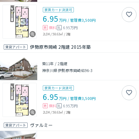
家賃カード決済可
6.95
万円
/
管理費
3,500円
無料
6.95万円
敷
礼
2LDK
/
58.63㎡
/
2階
伊勢原市岡崎 2階建 2015年築
賃貸アパート
築11年
/
2階建
神奈川県伊勢原市岡崎6896-3
家賃カード決済可
6.95
万円
/
管理費
3,500円
無料
6.95万円
敷
礼
2LDK
/
58.63㎡
/
2階
ヴァルミー
賃貸アパート