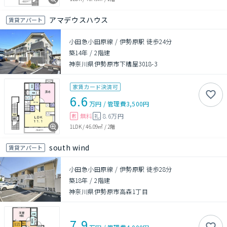
アマデウスハウス
賃貸アパート
小田急小田原線 / 伊勢原駅 徒歩24分
築14年
/
2階建
神奈川県伊勢原市下糟屋3018-3
家賃カード決済可
6.6
万円
/
管理費
3,500円
無料
8.6万円
敷
礼
1LDK
/
46.09㎡
/
2階
south wind
賃貸アパート
小田急小田原線 / 伊勢原駅 徒歩28分
築18年
/
2階建
神奈川県伊勢原市高森1丁目
7.9