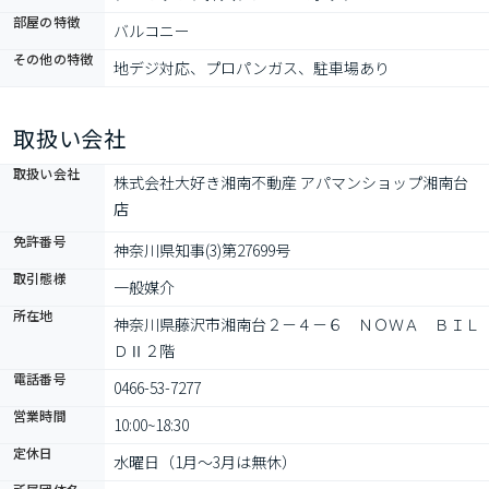
部屋の特徴
バルコニー
その他の特徴
地デジ対応、プロパンガス、駐車場あり
取扱い会社
取扱い会社
株式会社大好き湘南不動産 アパマンショップ湘南台
店
免許番号
神奈川県知事(3)第27699号
取引態様
一般媒介
所在地
神奈川県藤沢市湘南台２－４－６　ＮＯＷＡ　ＢＩＬ
ＤⅡ２階
電話番号
0466-53-7277
営業時間
10:00~18:30
定休日
水曜日（1月～3月は無休）