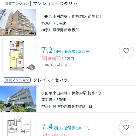
マンションビスタリカ
賃貸マンション
小田急小田原線 / 伊勢原駅 徒歩15分
築36年
/
6階建
神奈川県伊勢原市板戸
7.2
万円
/
管理費
5,500円
無料
7.2万円
敷
礼
2LDK
/
61.6㎡
/
3階
グレイスイセハラ
賃貸マンション
小田急小田原線 / 伊勢原駅 徒歩7分
築31年
/
5階建
神奈川県伊勢原市伊勢原3丁目
7.4
万円
/
管理費
6,000円
無料
無料
敷
礼