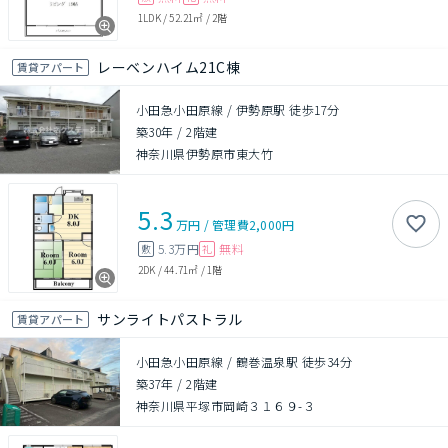
1LDK
/
52.21㎡
/
2階
レーベンハイム21C棟
賃貸アパート
小田急小田原線 / 伊勢原駅 徒歩17分
築30年
/
2階建
神奈川県伊勢原市東大竹
5.3
万円
/
管理費
2,000円
5.3万円
無料
敷
礼
2DK
/
44.71㎡
/
1階
サンライトパストラル
賃貸アパート
小田急小田原線 / 鶴巻温泉駅 徒歩34分
築37年
/
2階建
神奈川県平塚市岡崎３１６９-３