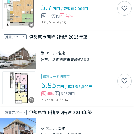
5.7
万円
/
管理費
2,000円
5.7万円
無料
敷
礼
3DK
/
55.48㎡
/
2階
伊勢原市岡崎 2階建 2015年築
賃貸アパート
築11年
/
2階建
神奈川県伊勢原市岡崎6896-3
家賃カード決済可
6.95
万円
/
管理費
3,500円
無料
6.95万円
敷
礼
2LDK
/
58.63㎡
/
2階
伊勢原市下糟屋 2階建 2014年築
賃貸アパート
築12年
/
2階建