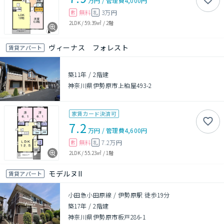
万円
/
管理費
4,000円
無料
3万円
敷
礼
2LDK
/
59.39㎡
/
2階
ヴィーナス フォレスト
賃貸アパート
築11年
/
2階建
神奈川県伊勢原市上粕屋493-2
家賃カード決済可
7.2
万円
/
管理費
4,600円
無料
7.2万円
敷
礼
2LDK
/
55.23㎡
/
1階
モデルヌII
賃貸アパート
小田急小田原線 / 伊勢原駅 徒歩19分
築17年
/
2階建
神奈川県伊勢原市板戸286-1