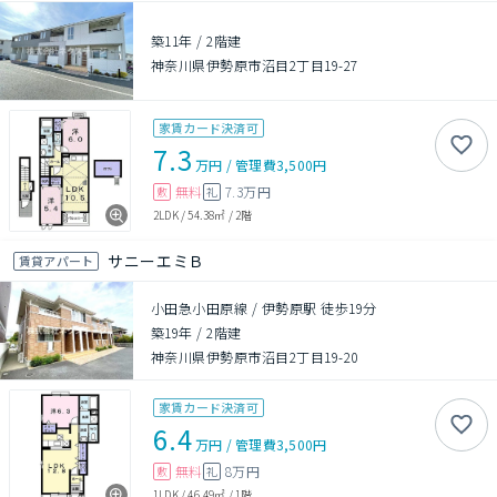
築11年
/
2階建
神奈川県伊勢原市沼目2丁目19-27
家賃カード決済可
7.3
万円
/
管理費
3,500円
無料
7.3万円
敷
礼
2LDK
/
54.38㎡
/
2階
サニーエミＢ
賃貸アパート
小田急小田原線 / 伊勢原駅 徒歩19分
築19年
/
2階建
神奈川県伊勢原市沼目2丁目19-20
家賃カード決済可
6.4
万円
/
管理費
3,500円
無料
8万円
敷
礼
1LDK
/
46.49㎡
/
1階