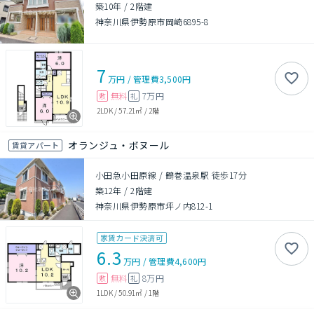
築10年
/
2階建
神奈川県伊勢原市岡崎6895-8
7
万円
/
管理費
3,500円
無料
7万円
敷
礼
2LDK
/
57.21㎡
/
2階
オランジュ・ボヌール
賃貸アパート
小田急小田原線 / 鶴巻温泉駅 徒歩17分
築12年
/
2階建
神奈川県伊勢原市坪ノ内812-1
家賃カード決済可
6.3
万円
/
管理費
4,600円
無料
8万円
敷
礼
1LDK
/
50.91㎡
/
1階