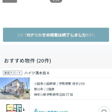
1分で完了!空室状況をお問い合わせ(無料)
カナリーでの掲載は終了しました
おすすめ物件 (20件)
ハイツ清水谷Ａ
賃貸アパート
小田急小田原線 / 伊勢原駅 徒歩15分
築31年
/
2階建
神奈川県伊勢原市沼目3丁目
6