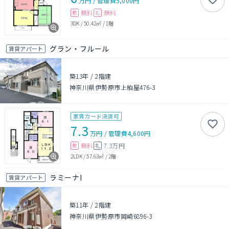
万円
/
管理費
5,000円
無料
無料
敷
礼
3DK
/
50.42㎡
/
1階
グラン・フルール
賃貸アパート
築13年
/
2階建
神奈川県伊勢原市上粕屋476-3
家賃カード決済可
7.3
万円
/
管理費
4,600円
無料
7.3万円
敷
礼
2LDK
/
57.63㎡
/
2階
ラミーナI
賃貸アパート
築11年
/
2階建
神奈川県伊勢原市岡崎6896-3