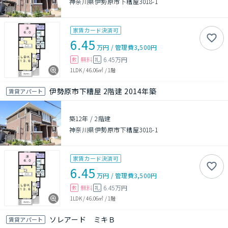
神奈川県伊勢原市下糟屋3018-1
家賃カード決済可
6.45
万円
/
管理費
3,500円
無料
6.45万円
敷
礼
1LDK
/
46.06㎡
/
1階
伊勢原市下糟屋 2階建 2014年築
賃貸アパート
築12年
/
2階建
神奈川県伊勢原市下糟屋3018-1
家賃カード決済可
6.45
万円
/
管理費
3,500円
無料
6.45万円
敷
礼
1LDK
/
46.06㎡
/
1階
ソレアード ミキＢ
賃貸アパート