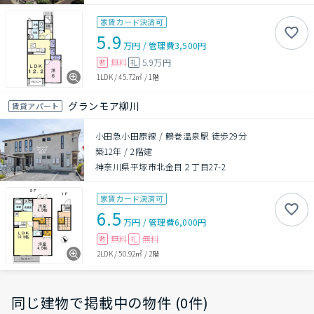
家賃カード決済可
5.9
万円
/
管理費
3,500円
無料
5.9万円
敷
礼
1LDK
/
45.72㎡
/
1階
グランモア柳川
賃貸アパート
小田急小田原線 / 鶴巻温泉駅 徒歩29分
築12年
/
2階建
神奈川県平塚市北金目２丁目27-2
家賃カード決済可
6.5
万円
/
管理費
6,000円
無料
無料
敷
礼
2LDK
/
50.92㎡
/
2階
同じ建物で掲載中の物件 (0件)