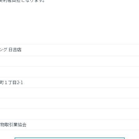
契約者負担となります。
ング 日吉店
１丁目2-1
建物取引業協会