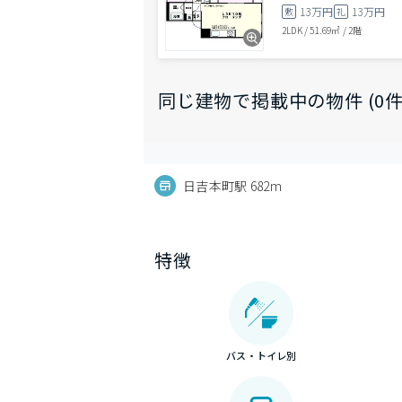
13万円
13万円
敷
礼
2LDK
/
51.69㎡
/
2階
同じ建物で掲載中の物件 (0件
日吉本町駅 682m
特徴
バス・トイレ別