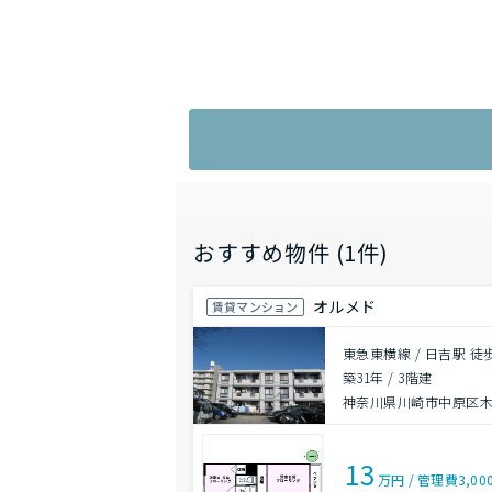
おすすめ物件 (1件)
オルメド
賃貸マンション
東急東横線 / 日吉駅 徒
築31年
/
3階建
神奈川県川崎市中原区木
13
万円
/
管理費
3,00