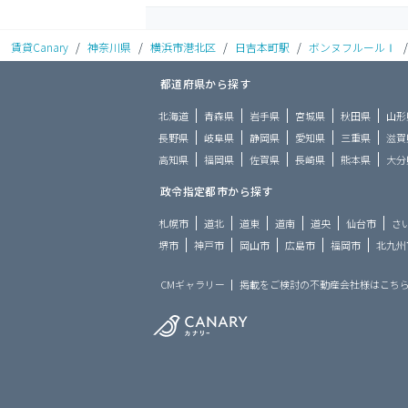
賃貸Canary
/
神奈川県
/
横浜市港北区
/
日吉本町駅
/
ボンヌフルールⅠ
/
都道府県から探す
北海道
青森県
岩手県
宮城県
秋田県
山形
長野県
岐阜県
静岡県
愛知県
三重県
滋賀
高知県
福岡県
佐賀県
長崎県
熊本県
大分
政令指定都市から探す
札幌市
道北
道東
道南
道央
仙台市
さ
堺市
神戸市
岡山市
広島市
福岡市
北九州
CMギャラリー
掲載をご検討の不動産会社様はこち