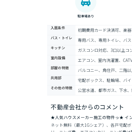
駐車場あり
入居条件
初期費用カード決済可、楽器
バス・トイレ
専用バス、専用トイレ、バス
キッチン
ガスコンロ対応、3口以上コ
室内設備
エアコン、室内洗濯置、CA
部屋の特徴
バルコニー、角住戸、二階以
共用部
宅配ボックス、駐輪場、バイ
その他の特徴
公営水道、都市ガス、下水、
不動産会社からのコメント
★人気ハウスメーカー施工の物件っ★ イ
ネット無料（最大1Gシェア）、各戸宅配