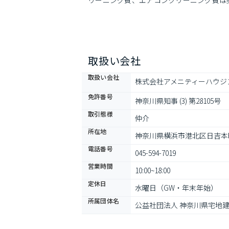
リーニング費、エアコンクリーニング費は
取扱い会社
取扱い会社
株式会社アメニティーハウジ
免許番号
神奈川県知事 (3) 第28105号
取引態様
仲介
所在地
神奈川県横浜市港北区日吉本町
電話番号
045-594-7019
営業時間
10:00~18:00
定休日
水曜日（GW・年末年始）
所属団体名
公益社団法人 神奈川県宅地