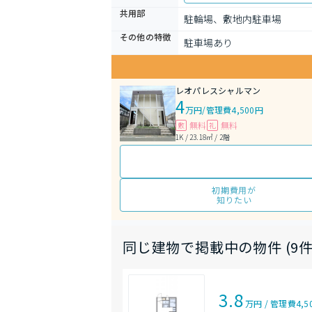
共用部
駐輪場、敷地内駐車場
その他の特徴
駐車場あり
レオパレスシャルマン
4
万円
/
管理費4,500円
無料
無料
敷
礼
1K / 23.18㎡ / 2階
初期費用が
知りたい
同じ建物で掲載中の物件 (9件
3.8
万円
/
管理費
4,5