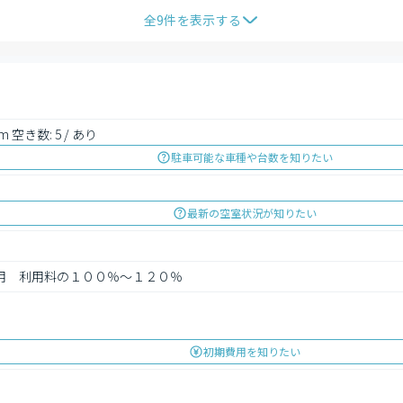
全
9
件を表示する
m 空き数: 5 / あり
駐車可能な車種や台数を知りたい
最新の空室状況が知りたい
利用　利用料の１００％～１２０％
初期費用を知りたい