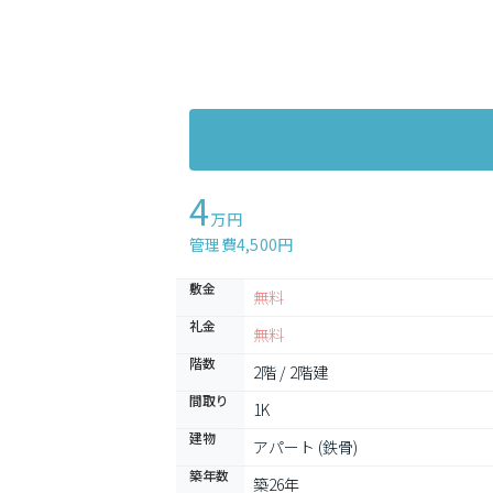
4
万円
管理費4,500円
敷金
無料
礼金
無料
階数
2階 / 2階建
間取り
1K
建物
アパート (鉄骨)
築年数
築26年