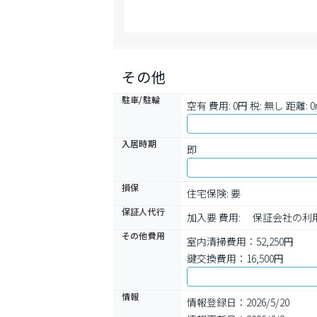
その他
駐車/駐輪
空有 費用: 0円 税: 無し 距離: 0
入居時期
即
損保
住宅保険: 要
保証人代行
加入要 費用: 　保証会社の
その他費用
室内清掃費用：52,250円
鍵交換費用：16,500円
情報
情報登録日：2026/5/20