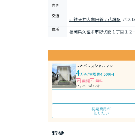
向き
交通
西鉄天神大牟田線 / 花畑駅
バス1
住所
福岡県久留米市野伏間１丁目１２
レオパレスシャルマン
4
万円
/
管理費4,500円
無料
無料
敷
礼
1K / 23.18㎡ / 2階
初期費用が
知りたい
特徴